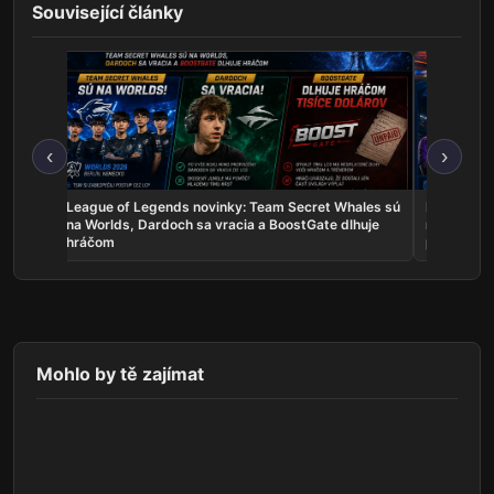
Související články
‹
›
skal
League of Legends novinky: Team Secret Whales sú
Rocket Lea
a žije
na Worlds, Dardoch sa vracia a BoostGate dlhuje
na EWC, A
hráčom
poľaviť
Mohlo by tě zajímat