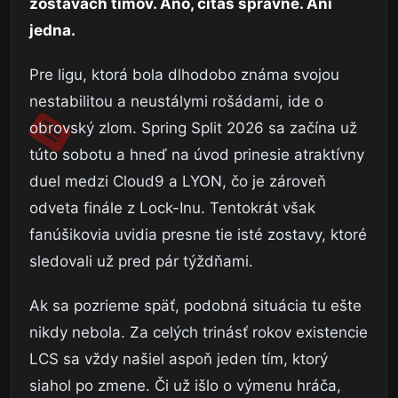
zostavách tímov. Áno, čítaš správne. Ani
jedna.
Pre ligu, ktorá bola dlhodobo známa svojou
nestabilitou a neustálymi rošádami, ide o
obrovský zlom. Spring Split 2026 sa začína už
túto sobotu a hneď na úvod prinesie atraktívny
duel medzi Cloud9 a LYON, čo je zároveň
odveta finále z Lock-Inu. Tentokrát však
fanúšikovia uvidia presne tie isté zostavy, ktoré
sledovali už pred pár týždňami.
Ak sa pozrieme späť, podobná situácia tu ešte
nikdy nebola. Za celých trinásť rokov existencie
LCS sa vždy našiel aspoň jeden tím, ktorý
siahol po zmene. Či už išlo o výmenu hráča,