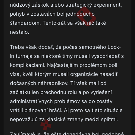
núdzový záskok alebo strategický experiment,
pohyb v zostavách bol jednoducho
štandardom. Tentokrát sa však nič také
nestalo.
Treba však dodať, že počas samotného Lock-
In turnaja sa niektoré tímy museli vysporiadať s
komplikáciami. Najčastejším problémom boli
víza, kvôli ktorým museli organizácie nasadiť
dočasných náhradníkov. Tí však mali od
začiatku len prechodnú rolu a po vyriešení
administratívnych problémov sa do zostáv
vrátili plánovaní hráči. Aj preto sa tieto situácie
nepovažujú za klasické zmeny medzi splitmi.
Zaujímavé je, že ešte donedávna boli podobné