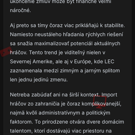
ukončenie zmlúv môže byť finančne veľmi
náročné.
Aj preto sa tímy čoraz viac prikláňajú k stabilite.
Namiesto neustáleho hľadania rýchlych riešení
sa snažia maximalizovať potenciál aktuálnych
hráčov. Tento trend je viditeľný nielen v
Severnej Amerike, ale aj v Európe, kde LEC
zaznamenala medzi zimným a jarným splitom
len jednu jedinú zmenu.
Netreba zabúdať ani na širší kontext. Import
hráčov zo zahraničia je čoraz komplikovanejší,
najmä kvôli administratívnym a politickým
faktorom. To prirodzene otvára dvere domácim
talentom, ktorí dostávajú viac priestoru na