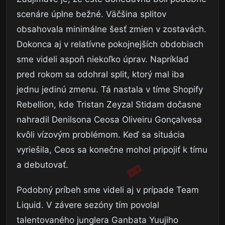
scenáre úplne bežné. Väčšina splitov
obsahovala minimálne šesť zmien v zostavách.
Dokonca aj v relatívne pokojnejších obdobiach
sme videli aspoň niekoľko úprav. Napríklad
pred rokom sa odohral split, ktorý mal iba
jednu jedinú zmenu. Tá nastala v tíme Shopify
Rebellion, kde Tristan Zeyzal Stidam dočasne
nahradil Denilsona Ceosa Oliveiru Gonçalvesa
kvôli vízovým problémom. Keď sa situácia
vyriešila, Ceos sa konečne mohol pripojiť k tímu
a debutovať.
Podobný príbeh sme videli aj v prípade Team
Liquid. V závere sezóny tím povolal
talentovaného junglera Ganbata Yuujiho