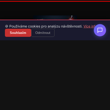
🍪 Používáme cookies pro analýzu návštěvnosti.
Více info
Souhlasím
Odmítnout
Váš průvodce světem videoher. Novinky, recenze a česko-
slovenské překlady her.
Naši partneři
Kategorie
Novinky
Recenze
Překlady her