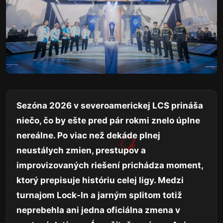
Sezóna 2026 v severoamerickej LCS prináša
niečo, čo by ešte pred pár rokmi znelo úplne
nereálne. Po viac než dekáde plnej
neustálych zmien, prestupov a
improvizovaných riešení prichádza moment,
ktorý prepisuje históriu celej ligy. Medzi
turnajom Lock-In a jarným splitom totiž
neprebehla ani jedna oficiálna zmena v