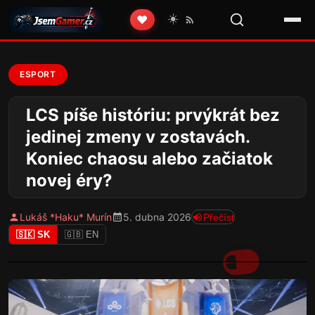
☀️
❤️
ESPORT
LCS píše históriu: prvýkrát bez
jedinej zmeny v zostavách.
Koniec chaosu alebo začiatok
novej éry?
Lukáš *Haku* Murín
5. dubna 2026
Přečíst
🇸🇰 SK
🇬🇧 EN