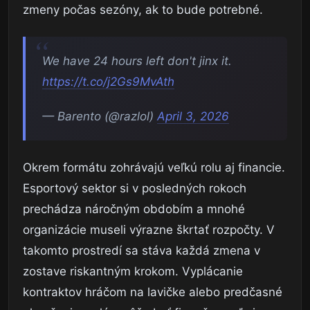
zmeny počas sezóny, ak to bude potrebné.
We have 24 hours left don't jinx it.
https://t.co/j2Gs9MvAth
— Barento (@razlol)
April 3, 2026
Okrem formátu zohrávajú veľkú rolu aj financie.
Esportový sektor si v posledných rokoch
prechádza náročným obdobím a mnohé
organizácie museli výrazne škrtať rozpočty. V
takomto prostredí sa stáva každá zmena v
zostave riskantným krokom. Vyplácanie
kontraktov hráčom na lavičke alebo predčasné