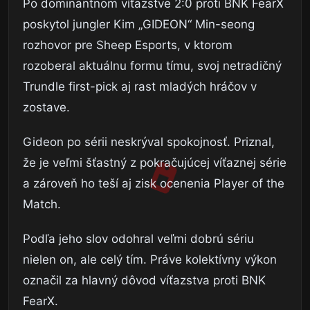
Po dominantnom víťazstve 2:0 proti BNK FearX
poskytol jungler Kim „GIDEON“ Min-seong
rozhovor pre Sheep Esports, v ktorom
rozoberal aktuálnu formu tímu, svoj netradičný
Trundle first-pick aj rast mladých hráčov v
zostave.
Gideon po sérii neskrýval spokojnosť. Priznal,
že je veľmi šťastný z pokračujúcej víťaznej série
a zároveň ho teší aj zisk ocenenia Player of the
Match.
Podľa jeho slov odohral veľmi dobrú sériu
nielen on, ale celý tím. Práve kolektívny výkon
označil za hlavný dôvod víťazstva proti BNK
FearX.