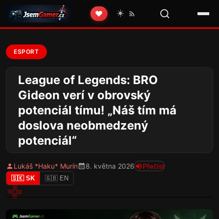
☀️
❤️
ESPORT
League of Legends: BRO
Gideon verí v obrovský
potenciál tímu! „Náš tím má
doslova neobmedzený
potenciál“
Lukáš *Haku* Murín
8. května 2026
Přečíst
🇸🇰 SK
🇬🇧 EN