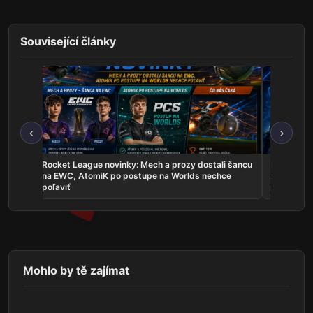
Související články
‹
›
les sú
Rocket League novinky: Mech a prozy dostali šancu
Najnovšie e
uje
na EWC, AtomiK po postupe na Worlds nechce
zahrá o ti
poľaviť
predstavil
Mohlo by tě zajímat