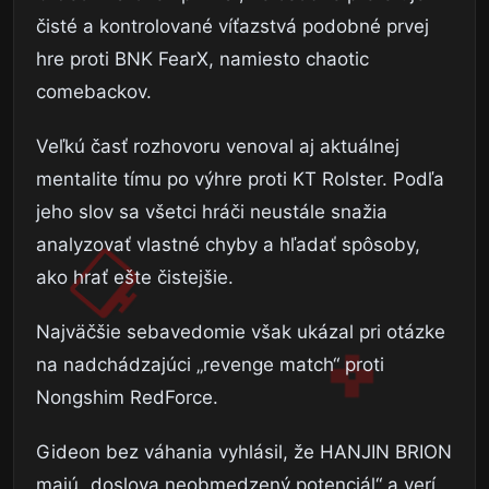
čisté a kontrolované víťazstvá podobné prvej
hre proti BNK FearX, namiesto chaotic
comebackov.
Veľkú časť rozhovoru venoval aj aktuálnej
mentalite tímu po výhre proti KT Rolster. Podľa
jeho slov sa všetci hráči neustále snažia
analyzovať vlastné chyby a hľadať spôsoby,
ako hrať ešte čistejšie.
Najväčšie sebavedomie však ukázal pri otázke
na nadchádzajúci „revenge match“ proti
Nongshim RedForce.
Gideon bez váhania vyhlásil, že HANJIN BRION
majú „doslova neobmedzený potenciál“ a verí,