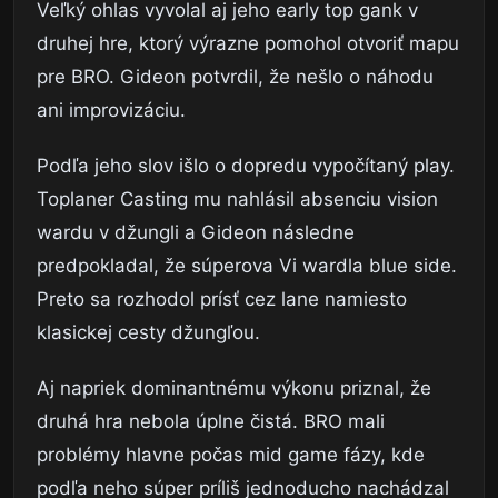
Veľký ohlas vyvolal aj jeho early top gank v
druhej hre, ktorý výrazne pomohol otvoriť mapu
pre BRO. Gideon potvrdil, že nešlo o náhodu
ani improvizáciu.
Podľa jeho slov išlo o dopredu vypočítaný play.
Toplaner Casting mu nahlásil absenciu vision
wardu v džungli a Gideon následne
predpokladal, že súperova Vi wardla blue side.
Preto sa rozhodol prísť cez lane namiesto
klasickej cesty džungľou.
Aj napriek dominantnému výkonu priznal, že
druhá hra nebola úplne čistá. BRO mali
problémy hlavne počas mid game fázy, kde
podľa neho súper príliš jednoducho nachádzal