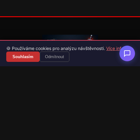
🍪 Používáme cookies pro analýzu návštěvnosti.
Více info
Souhlasím
Odmítnout
Váš průvodce světem videoher. Novinky, recenze a česko-
slovenské překlady her.
Naši partneři
Kategorie
Novinky
Recenze