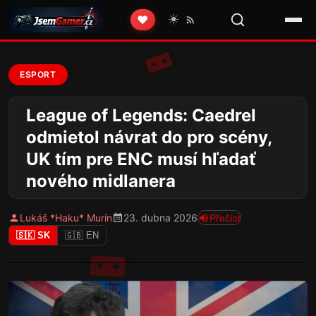
☀️
❤️
ESPORT
League of Legends: Caedrel
odmietol návrat do pro scény,
UK tím pre ENC musí hľadať
nového midlanera
Lukáš *Haku* Murín
23. dubna 2026
Přečíst
🇸🇰 SK
🇬🇧 EN