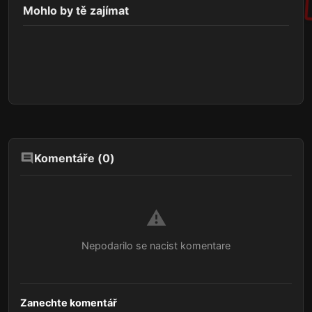
Mohlo by tě zajímat
Komentáře (
0
)
⚠️
Nepodarilo se nacist komentare
Zanechte komentář