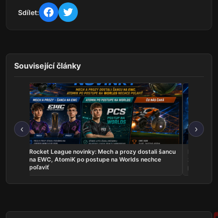
Sdílet:
Související články
‹
›
les sú
Rocket League novinky: Mech a prozy dostali šancu
Najnovšie e
uje
na EWC, AtomiK po postupe na Worlds nechce
zahrá o ti
poľaviť
predstavil