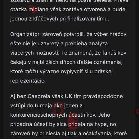
zostavu a známe meno na poste trénera. Práve
otázka midlane však zostáva otvorená a bude
jednou z kľúčových pri finalizovaní tímu.
Organizátori zároveň potvrdili, že výber hráčov
ešte nie je uzavretý a prebieha analýza
viacerých možností. To znamená, že fanúšikov
čakajú v najbližších dňoch ďalšie oznámenia,
ktoré môžu výrazne ovplyvniť silu britskej
reprezentácie.
Aj bez Caedrela však UK tím pravdepodobne
vstúpi do turnaja ako jeden z
konkurencieschopných účastníkov. Jeho
prípadná účasť by síce pridala na hype, no
zároveň by priniesla aj tlak a očakávania, ktoré