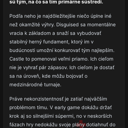
sú tým, na čo sa tím primárne sústredí.
Podľa neho je najdôležitejšie niečo úplne iné
než okamžité výhry. Disguised sa momentálne
vracia k základom a snaží sa vybudovať
stabilný herný fundament, ktorý im v
budúcnosti umožní konkurovať tým najlepším.
Castle to pomenoval veľmi priamo. Ich cieľom
nie je vyhrať pár zápasov. Ich cieľom je dostať
sa na úroveň, kde môžu bojovať o
medzinárodné turnaje.
Práve nekonzistentnosť je zatiaľ najväčším
problémom tímu. V early game dokážu držať
krok aj so silnejšími súpermi, no v neskorších
fázach hry nedokážu svoje plány dotiahnuť do