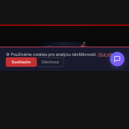
🍪 Používáme cookies pro analýzu návštěvnosti.
Více info
Souhlasím
Odmítnout
Váš průvodce světem videoher. Novinky, recenze a česko-
slovenské překlady her.
Naši partneři
Kategorie
Novinky