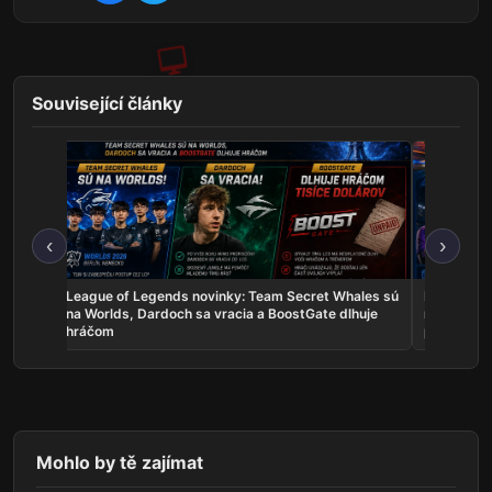
Související články
‹
›
skal
League of Legends novinky: Team Secret Whales sú
Rocket Lea
a žije
na Worlds, Dardoch sa vracia a BoostGate dlhuje
na EWC, A
hráčom
poľaviť
Mohlo by tě zajímat