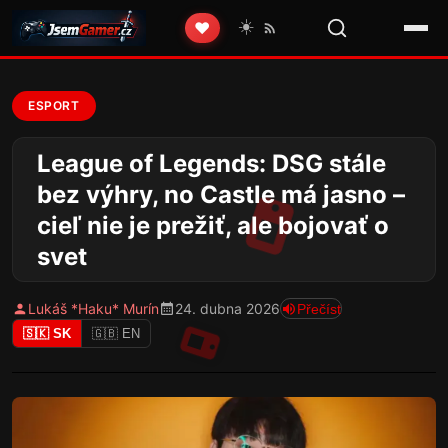
☀️
❤️
ESPORT
League of Legends: DSG stále
bez výhry, no Castle má jasno –
cieľ nie je prežiť, ale bojovať o
svet
Lukáš *Haku* Murín
24. dubna 2026
Přečíst
🇸🇰 SK
🇬🇧 EN