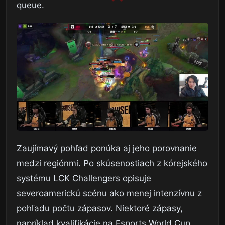
queue.
Zaujímavý pohľad ponúka aj jeho porovnanie
medzi regiónmi. Po skúsenostiach z kórejského
systému LCK Challengers opisuje
severoamerickú scénu ako menej intenzívnu z
pohľadu počtu zápasov. Niektoré zápasy,
napríklad kvalifikácie na Esports World Cup,