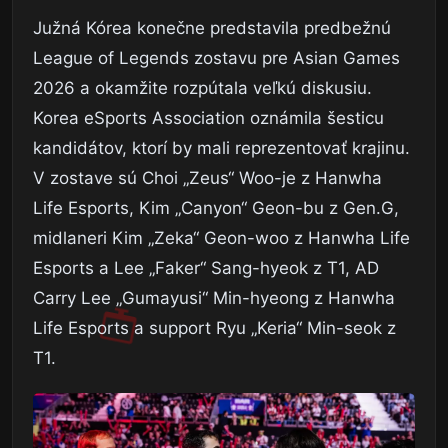
Južná Kórea konečne predstavila predbežnú
League of Legends zostavu pre Asian Games
2026 a okamžite rozpútala veľkú diskusiu.
Korea eSports Association oznámila šesticu
kandidátov, ktorí by mali reprezentovať krajinu.
V zostave sú Choi „Zeus“ Woo-je z Hanwha
Life Esports, Kim „Canyon“ Geon-bu z Gen.G,
midlaneri Kim „Zeka“ Geon-woo z Hanwha Life
Esports a Lee „Faker“ Sang-hyeok z T1, AD
Carry Lee „Gumayusi“ Min-hyeong z Hanwha
Life Esports a support Ryu „Keria“ Min-seok z
T1.