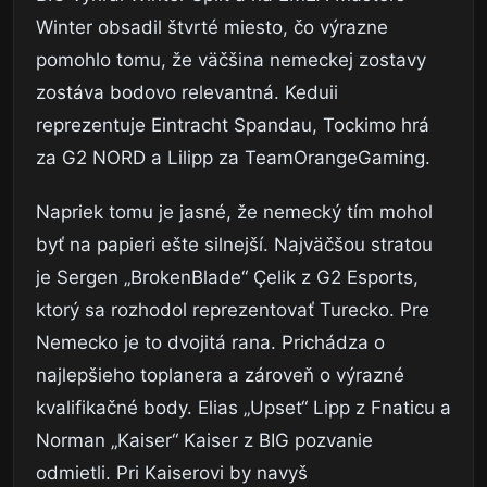
Winter obsadil štvrté miesto, čo výrazne
pomohlo tomu, že väčšina nemeckej zostavy
zostáva bodovo relevantná. Keduii
reprezentuje Eintracht Spandau, Tockimo hrá
za G2 NORD a Lilipp za TeamOrangeGaming.
Napriek tomu je jasné, že nemecký tím mohol
byť na papieri ešte silnejší. Najväčšou stratou
je Sergen „BrokenBlade“ Çelik z G2 Esports,
ktorý sa rozhodol reprezentovať Turecko. Pre
Nemecko je to dvojitá rana. Prichádza o
najlepšieho toplanera a zároveň o výrazné
kvalifikačné body. Elias „Upset“ Lipp z Fnaticu a
Norman „Kaiser“ Kaiser z BIG pozvanie
odmietli. Pri Kaiserovi by navyš