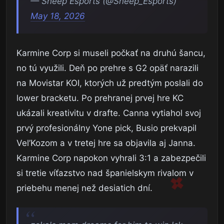
— Sheep Esports (@Sheep_Esports)
May 18, 2026
Karmine Corp si museli počkať na druhú šancu,
no tú využili. Deň po prehre s G2 opäť narazili
na Movistar KOI, ktorých už predtým poslali do
lower bracketu. Po prehranej prvej hre KC
ukázali kreativitu v drafte. Canna vytiahol svoj
prvý profesionálny Yone pick, Busio prekvapil
Vel’Kozom a v tretej hre sa objavila aj Janna.
Karmine Corp napokon vyhrali 3:1 a zabezpečili
si tretie víťazstvo nad španielskym rivalom v
priebehu menej než desiatich dní.