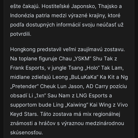
ešte čakajú. Hostiteľské Japonsko, Thajsko a
Indonézia patria medzi výrazné krajiny, ktoré
podľa dostupných informácií svoju neúčasť už
potvrdili.
Hongkong predstavil veľmi zaujímavú zostavu.
Na toplane figuruje Chau „YSKM“ Shu Tak z
Frank Esports, v jungle Tsang „Holo“ Tak Lam,
midlane zdieľajú Leong „BuLuKaKa“ Ka Kit a Ng
„Pretender“ Cheuk Lun Jason, AD Carry pozíciu
obsadí Li „1xn“ Sau Nam z LNG Esports a
supportom bude Ling „Kaiwing“ Kai Wing z Vivo
Keyd Stars. Táto zostava má mix regionálnej
známosti a hráčov s výraznou medzinárodnou
skúsenosťou.