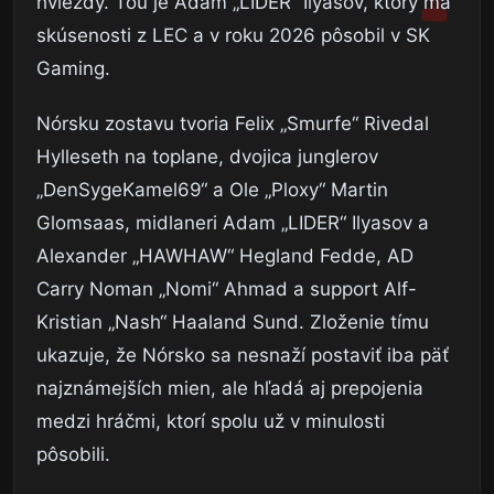
hviezdy. Tou je Adam „LIDER“ Ilyasov, ktorý má
skúsenosti z LEC a v roku 2026 pôsobil v SK
Gaming.
Nórsku zostavu tvoria Felix „Smurfe“ Rivedal
Hylleseth na toplane, dvojica junglerov
„DenSygeKamel69“ a Ole „Ploxy“ Martin
Glomsaas, midlaneri Adam „LIDER“ Ilyasov a
Alexander „HAWHAW“ Hegland Fedde, AD
Carry Noman „Nomi“ Ahmad a support Alf-
Kristian „Nash“ Haaland Sund. Zloženie tímu
ukazuje, že Nórsko sa nesnaží postaviť iba päť
najznámejších mien, ale hľadá aj prepojenia
medzi hráčmi, ktorí spolu už v minulosti
pôsobili.