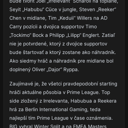
bude tvoriť Joel „Irrelevant“ Scharoll na toplane,
Seyit „Habubu“ Cüce v jungle, Steven „Reeker“
Chen v midlane, Tim „Keduii“ Willers na AD
Carry pozícii a dvojica supportov Timo
„Tockimo“ Bock a Philipp „Lilipp“ Englert. Zatiaľ
nie je potvrdené, ktorý z dvojice supportov
bude štartovať a ktorý zostane ako náhradník.
Ako siedmy hráč a náhradník pre midlane bol
doplnený Oliver „Dajor“ Ryppa.
Zaujímavé je, že všetci pravdepodobní starting
hráči aktuálne pôsobia v Prime League. Top
side zložený z Irrelevanta, Habubua a Reekera
hrá za Berlin International Gaming, teda
najlepší tím Prime League v čase oznámenia.
BIG vyhral Winter Split a na EMEA Masters