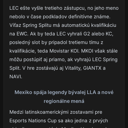
LEC ešte vyšle tretieho zástupcu, no jeho meno
nebolo v čase podkladov definitívne známe.
Víťaz Spring Splitu má automatickú kvalifikáciu
na EWC. Ak by teda LEC vyhrali G2 alebo KC,
posledný slot by pripadol tretiemu tímu z
kvalifikácie, teda Movistar KOI. MKOI však stále
môžu postúpiť aj priamo, ak vyhrajú LEC Spring
Split. V hre zostávajú aj Vitality, GIANTX a
NAVI.
Mexiko spája legendy bývalej LLA a nové
regionálne mená
Medzi latinskoamerickými zostavami pre
Esports Nations Cup sa ako jedna z prvých