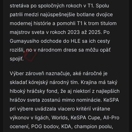
stretáva po spoločných rokoch v T1. Spolu
patrili medzi najúspešnejšie botlane dvojice
modernej histórie a pomohli T1 k trom titulom
majstrov sveta v rokoch 2023 až 2025. Po
Gumayusiho odchode do HLE sa ich cesty
rozišli, no v národnom drese sa môžu opäť
spojiť.
Výber zároveň naznačuje, aké náročné je
skladať kórejský národný tím. Krajina má taký
hlboký hráčsky fond, že aj niektorí z najlepších
hráčov sveta zostanú mimo nominácie. KeSPA
pri výbere uvádzala viacero kritérií vrátane
výkonov v ligách, Worlds, KeSPA Cupe, All-Pro
ocenení, POG bodov, KDA, champion poolu,