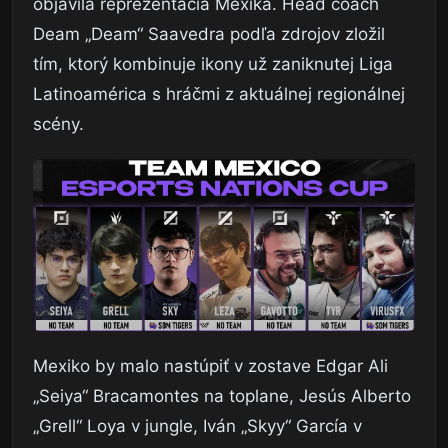
objavila reprezentácia Mexika. Head coach
Deam „Deam“ Saavedra podľa zdrojov zložil
tím, ktorý kombinuje ikony už zaniknutej Liga
Latinoamérica s hráčmi z aktuálnej regionálnej
scény.
Mexiko by malo nastúpiť v zostave Edgar Ali
„Seiya“ Bracamontes na toplane, Jesús Alberto
„Grell“ Loya v jungle, Iván „Skyy“ García v