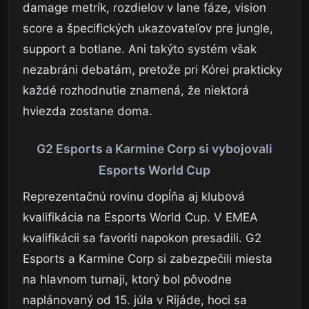
damage metrík, rozdielov v lane fáze, vision
score a špecifických ukazovateľov pre jungle,
support a botlane. Ani takýto systém však
nezabráni debatám, pretože pri Kórei prakticky
každé rozhodnutie znamená, že niektorá
hviezda zostane doma.
G2 Esports a Karmine Corp si vybojovali
Esports World Cup
Reprezentačnú rovinu dopĺňa aj klubová
kvalifikácia na Esports World Cup. V EMEA
kvalifikácii sa favoriti napokon presadili. G2
Esports a Karmine Corp si zabezpečili miesta
na hlavnom turnaji, ktorý bol pôvodne
naplánovaný od 15. júla v Rijáde, hoci sa