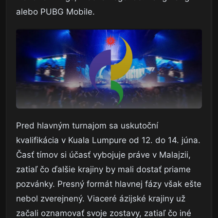
alebo PUBG Mobile.
Pred hlavným turnajom sa uskutoční
kvalifikácia v Kuala Lumpure od 12. do 14. júna.
Časť tímov si účasť vybojuje práve v Malajzii,
zatiaľ čo ďalšie krajiny by mali dostať priame
pozvánky. Presný formát hlavnej fázy však ešte
nebol zverejnený. Viaceré ázijské krajiny už
začali oznamovať svoje zostavy, zatiaľ čo iné