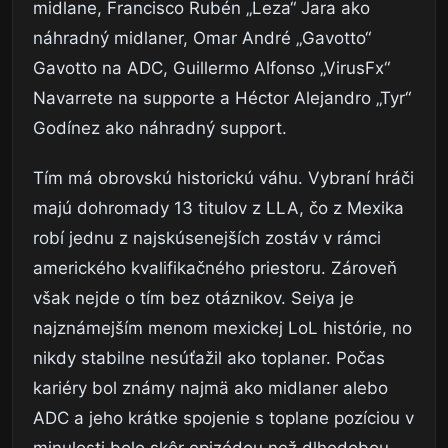
midlane, Francisco Rubén „Leza“ Jara ako
náhradný midlaner, Omar André „Gavotto“
Gavotto na ADC, Guillermo Alfonso „VirusFx“
Navarrete na supporte a Héctor Alejandro „Tyr“
Godínez ako náhradný support.
Tím má obrovskú historickú váhu. Vybraní hráči
majú dohromady 13 titulov z LLA, čo z Mexika
robí jednu z najskúsenejších zostáv v rámci
amerického kvalifikačného priestoru. Zároveň
však nejde o tím bez otáznikov. Seiya je
najznámejším menom mexickej LoL histórie, no
nikdy stabilne nesúťažil ako toplaner. Počas
kariéry bol známy najmä ako midlaner alebo
ADC a jeho krátke spojenie s toplane pozíciou v
minulosti bolo skôr epizódou než dlhodobou