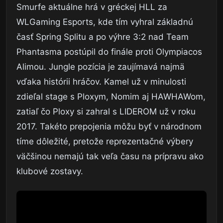
Smurfe aktuálne hrá v gréckej HLL za
WLGaming Esports, kde tím vyhral základnú
časť Spring Splitu a po výhre 3:2 nad Team
Phantasma postúpil do finále proti Olympiacos
Alimou. Jungle pozícia je zaujímavá najmä
vďaka histórii hráčov. Kamel už v minulosti
zdieľal stage s Ploxym, Nomim aj HAWHAWom,
zatiaľ čo Ploxy si zahral s LIDEROM už v roku
2017. Takéto prepojenia môžu byť v národnom
tíme dôležité, pretože reprezentačné výbery
väčšinou nemajú tak veľa času na prípravu ako
klubové zostavy.