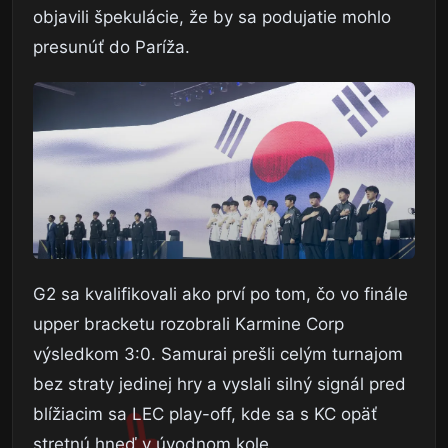
objavili špekulácie, že by sa podujatie mohlo
presunúť do Paríža.
G2 sa kvalifikovali ako prví po tom, čo vo finále
upper bracketu rozobrali Karmine Corp
výsledkom 3:0. Samurai prešli celým turnajom
bez straty jedinej hry a vyslali silný signál pred
blížiacim sa LEC play-off, kde sa s KC opäť
stretnú hneď v úvodnom kole.