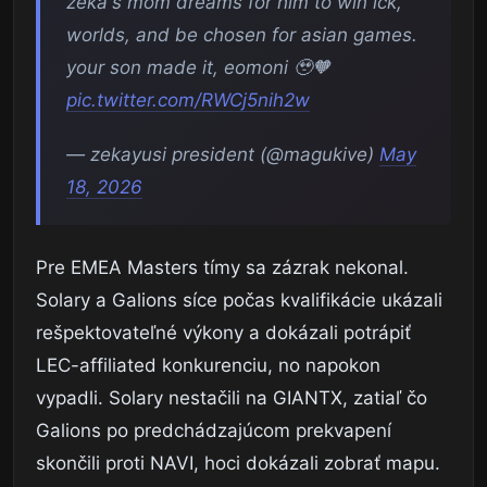
zeka's mom dreams for him to win lck,
worlds, and be chosen for asian games.
your son made it, eomoni 🥹🧡
pic.twitter.com/RWCj5nih2w
— zekayusi president (@magukive)
May
18, 2026
Pre EMEA Masters tímy sa zázrak nekonal.
Solary a Galions síce počas kvalifikácie ukázali
rešpektovateľné výkony a dokázali potrápiť
LEC-affiliated konkurenciu, no napokon
vypadli. Solary nestačili na GIANTX, zatiaľ čo
Galions po predchádzajúcom prekvapení
skončili proti NAVI, hoci dokázali zobrať mapu.