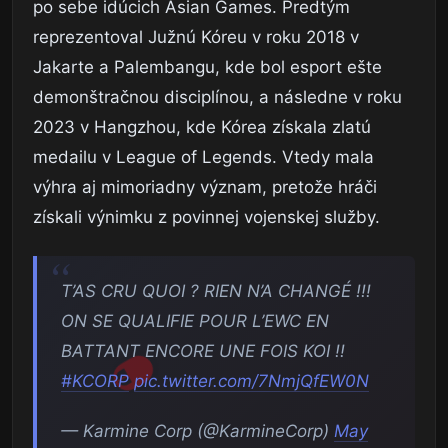
po sebe idúcich Asian Games. Predtým
reprezentoval Južnú Kóreu v roku 2018 v
Jakarte a Palembangu, kde bol esport ešte
demonštračnou disciplínou, a následne v roku
2023 v Hangzhou, kde Kórea získala zlatú
medailu v League of Legends. Vtedy mala
výhra aj mimoriadny význam, pretože hráči
získali výnimku z povinnej vojenskej služby.
T’AS CRU QUOI ? RIEN N’A CHANGÉ !!!
ON SE QUALIFIE POUR L’EWC EN
BATTANT ENCORE UNE FOIS KOI !!
#KCORP
pic.twitter.com/7NmjQfEW0N
— Karmine Corp (@KarmineCorp)
May