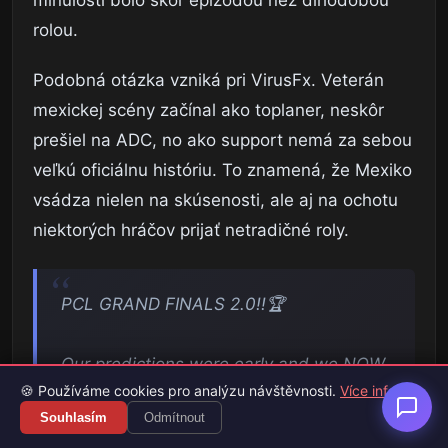
rolou.
Podobná otázka vzniká pri VirusFx. Veterán
mexickej scény začínal ako toplaner, neskôr
prešiel na ADC, no ako support nemá za sebou
veľkú oficiálnu históriu. To znamená, že Mexiko
vsádza nielen na skúsenosti, ale aj na ochotu
niektorých hráčov prijať netradičné roly.
PCL GRAND FINALS 2.0!!🏆
Our predictions were early and we NOW
🍪 Používáme cookies pro analýzu návštěvnosti.
Více info
play
@UCIEsports
in Grand FInals of the
Souhlasím
Odmítnout
@playvs_college
league!