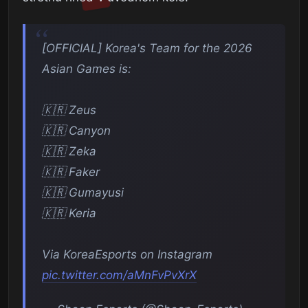
[OFFICIAL] Korea's Team for the 2026
Asian Games is:
🇰🇷 Zeus
🇰🇷 Canyon
🇰🇷 Zeka
🇰🇷 Faker
🇰🇷 Gumayusi
🇰🇷 Keria
Via KoreaEsports on Instagram
pic.twitter.com/aMnFvPvXrX