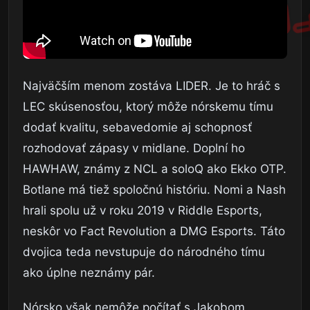
Najväčším menom zostáva LIDER. Je to hráč s
LEC skúsenosťou, ktorý môže nórskemu tímu
dodať kvalitu, sebavedomie aj schopnosť
rozhodovať zápasy v midlane. Doplní ho
HAWHAW, známy z NCL a soloQ ako Ekko OTP.
Botlane má tiež spoločnú históriu. Nomi a Nash
hrali spolu už v roku 2019 v Riddle Esports,
neskôr vo Fact Revolution a DMG Esports. Táto
dvojica teda nevstupuje do národného tímu
ako úplne neznámy pár.
Nórsko však nemôže počítať s Jakobom