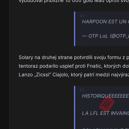
vybudoval približne 10 000 gold lead oproti svo
HARPOON EST UN G
— OTP LoL (@OTP_
Solary na druhej strane potvrdili svoju formu z
tentoraz podarilo uspieť proti Fnatic, ktorých do
Lanzo „Zicssi“ Ciajolo, ktorý patrí medzi najvýr
HISTORIQUEEEEEEEE
LA LFL EST INVAI