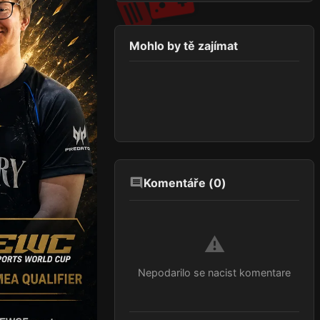
Mohlo by tě zajímat
Komentáře (
0
)
⚠️
Nepodarilo se nacist komentare