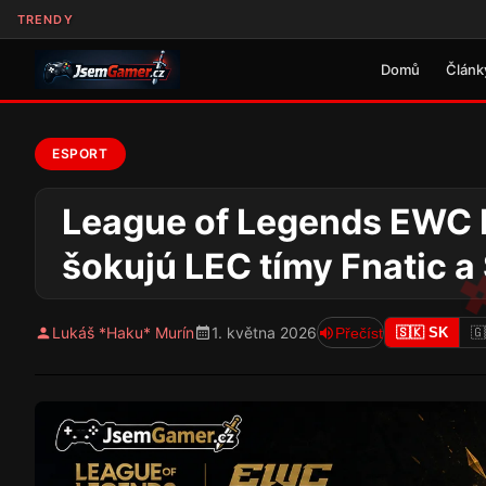
TRENDY
Domů
Článk
ESPORT
League of Legends EWC E
šokujú LEC tímy Fnatic a
Lukáš *Haku* Murín
1. května 2026
Přečíst
🇸🇰 SK
🇬