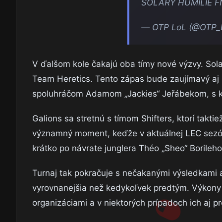
SOLARY HUMILIE 
— OTP LoL (@OTP_
V ďalšom kole čakajú oba tímy nové výzvy. Solar
Team Heretics. Tento zápas bude zaujímavý aj 
spoluhráčom Adamom „Jackies“ Jeřábekom, s kt
Galions sa stretnú s tímom Shifters, ktorí taktie
významný moment, keďže v aktuálnej LEC sezóne
krátko po návrate junglera Théo „Sheo“ Borileho
Turnaj tak pokračuje s nečakanými výsledkami
vyrovnanejšia než kedykoľvek predtým. Výkony 
organizáciami a v niektorých prípadoch ich aj p