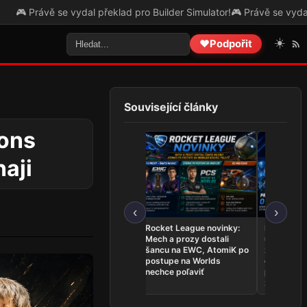
 se vydal překlad pro Builder Simulator!
🎮 Právě se vydal překlad pr
☀️
❤️
Podpořit
Související články
ions
aji
‹
›
League of Legends
Rocket League novinky:
Najnovšie
novinky: Team Secret
Mech a prozy dostali
udalosti 26.
Whales sú na Worlds,
šancu na EWC, AtomiK po
zahrá o ti
Dardoch sa vracia a
postupe na Worlds
ovládli Ri
BoostGate dlhuje hráčom
nechce poľaviť
predstavil
zostavu