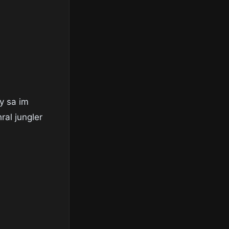
ty sa im
ral jungler