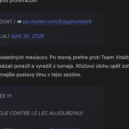
jmu protihráčovi.
OAT ! 👑
pic.twitter.com/EGgqmzAMzR
LoL)
April 30, 2026
 posledných mesiacov. Po tesnej prehre proti Team Vitali
kázali poraziť a vyradiť z turnaja. Kľúčovú úlohu opäť zoh
aznejšie postavy tímu v tejto sezóne.
E !!!
NCUE CONTRE LE LEC AUJOURD’HUI