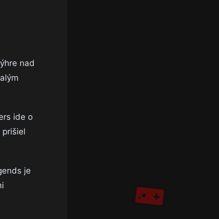
výhre nad
valým
ers ide o
prišiel
gends je
i