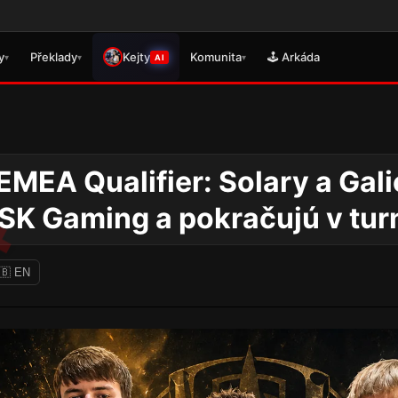
🎮 Právě
y
Překlady
Kejty
Komunita
🕹️ Arkáda
▾
▾
▾
AI
MEA Qualifier: Solary a Gal
 SK Gaming a pokračujú v turn
🇧 EN