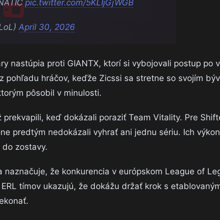
FNATIC
pic.twitter.com/5KLIjGjWGB
LoL)
April 30, 2026
y nastúpia proti GIANTX, ktorí si vybojovali postup po 
z pohľadu hráčov, keďže Zicssi sa stretne so svojím bý
orým pôsobil v minulosti.
ž prekvapili, keď dokázali poraziť Team Vitality. Pre Shift
 predtým nedokázali vyhrať ani jednu sériu. Ich výkon 
 do zostavy.
 a naznačuje, že konkurencia v európskom League of Le
ERL tímov ukazujú, že dokážu držať krok s etablovaným
rekonať.