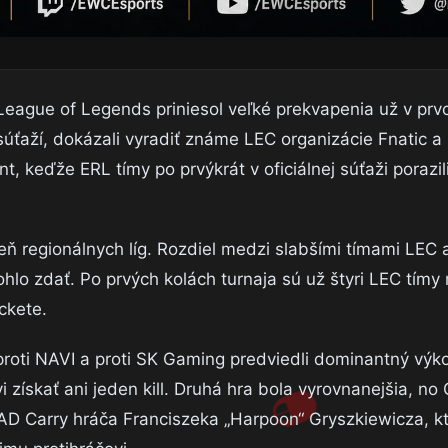
League of Legends priniesol veľké prekvapenia už v prv
súťaží, dokázali vyradiť známe LEC organizácie Fnatic 
t, keďže ERL tímy po prvýkrát v oficiálnej súťaži porazil
ň regionálnych líg. Rozdiel medzi slabšími tímami LEC a
hlo zdať. Po prvých kolách turnaja sú už štyri LEC tímy
ckete.
proti NAVI a proti SK Gaming predviedli dominantný výko
vi získať ani jeden kill. Druhá hra bola vyrovnanejšia, no 
D Carry hráča Franciszeka „Harpoon“ Gryszkiewicza, kt