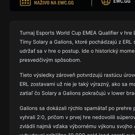
Turnaj Esports World Cup EMEA Qualifier v hre 
Tímy Solary a Galions, ktoré pochádzajú z ERL 
udržať sa v hre o postup. Ide o historický momen
presvedčivým spôsobom.
Tieto výsledky zároveň potvrdzujú rastúcu úrove
ERL zostavami už nie je taký výrazný, ako sa mo
zatiaľ čo Solary a Galions pokračujú v lower bra
Galions sa dokázali rýchlo spamätať po prehre 
vyhrali 2:0, pričom v prvej hre nedovolili súpero
zvládli najmä vďaka výbornému výkonu svojho A