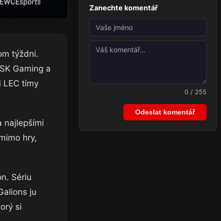
Zanechte komentář
om týždni.
a SK Gaming a
i LEC tímy
0 / 255
Odeslat komentář
 najlepšími
 mimo hry,
n. Sériu
Galions ju
orý si