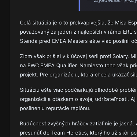
Celá situácia je o to prekvapivejšia, že Misa E
považovaný za jeden z najlepších v rámci ERL s
Stenda pred EMEA Masters ešte viac posilnil oč
Zlom však prišiel v kľúčovej sérii proti Solary. M
na EWC EMEA Qualifier. Namiesto toho však priš
projekt. Pre organizáciu, ktorá chcela ukázať s
Situáciu ešte viac podčiarkujú dlhodobé problé
organizácií a otázkam o svojej udržateľnosti. A
posilneniu reputácie regiónu.
Budúcnosť zvyšných hráčov zatiaľ nie je jasná.
presunúť do Team Heretics, ktorý ho už skôr pod