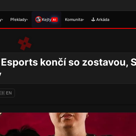
🎮 Právě 
y
Překlady
Kejty
Komunita
🕹️ Arkáda
▾
▾
▾
AI
Esports končí so zostavou, 
y
🇧 EN