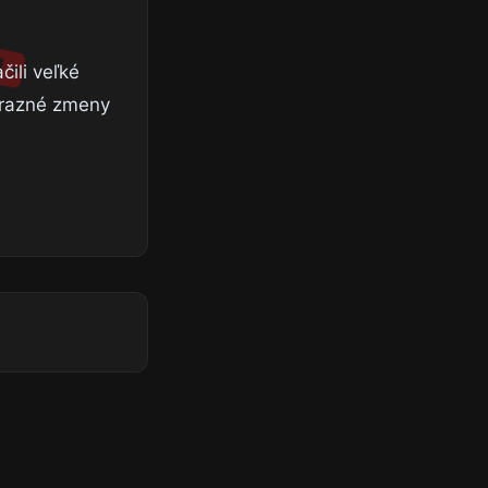
čili veľké
výrazné zmeny