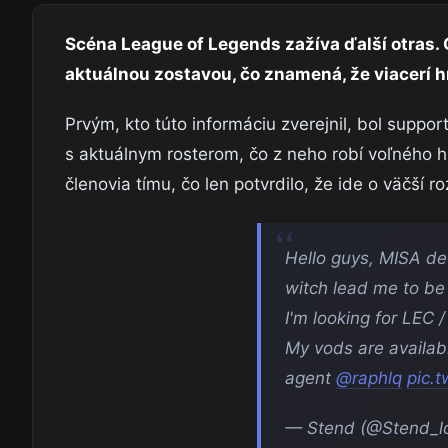
Scéna League of Legends zažíva ďalší otras. 
aktuálnou zostavou, čo znamená, že viacerí hr
Prvým, kto túto informáciu zverejnil, bol suppo
s aktuálnym rosterom, čo z neho robí voľného hr
členovia tímu, čo len potvrdilo, že ide o väčší r
Hello guys, MISA dec
witch lead me to be
I'm looking for LEC 
My vods are availab
agent
@raphlq
pic.
— Stend (@Stend_l