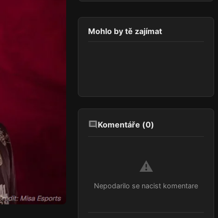
Mohlo by tě zajímat
Komentáře (
0
)
⚠️
Nepodarilo se nacist komentare