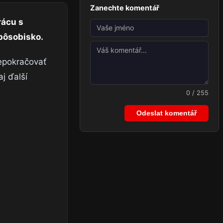
Zanechte komentář
rácu s
 pôsobisko.
nepokračovať
j ďalší
0 / 255
Odeslat komentář