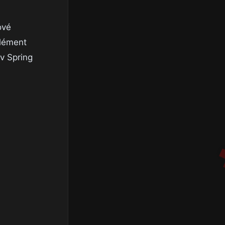
ové
Clément
 v Spring