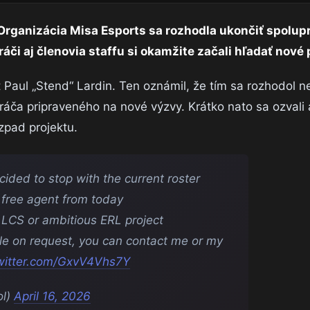
Organizácia Misa Esports sa rozhodla ukončiť spolup
áči aj členovia staffu si okamžite začali hľadať nové
rt Paul „Stend“ Lardin. Ten oznámil, že tím sa rozhodol 
áča pripraveného na nové výzvy. Krátko nato sa ozvali a
ozpad projektu.
ided to stop with the current roster
 free agent from today
/ LCS or ambitious ERL project
le on request, you can contact me or my
twitter.com/GxvV4Vhs7Y
ol)
April 16, 2026