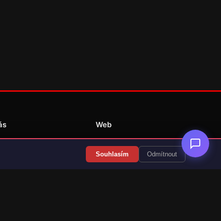
ás
Web
Redakce
Souhlasím
Odmítnout
Překlady her
Kontakt
💝 Podpořit provoz
RSS Články
RSS Překlady