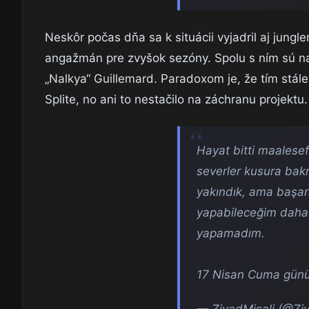
Neskôr počas dňa sa k situácii vyjadril aj jungl
angažmán pre zvyšok sezóny. Spolu s ním sú na
„Nalkya“ Guillemard. Paradoxom je, že tím stále
Splite, no ani to nestačilo na záchranu projektu.
Hayat bitti maalese
severler kusura bak
yakındık, ama başa
yapabileceğim daha 
yapamadım.
17 Nisan Cuma günü
— ZiyadMisali (@Zi