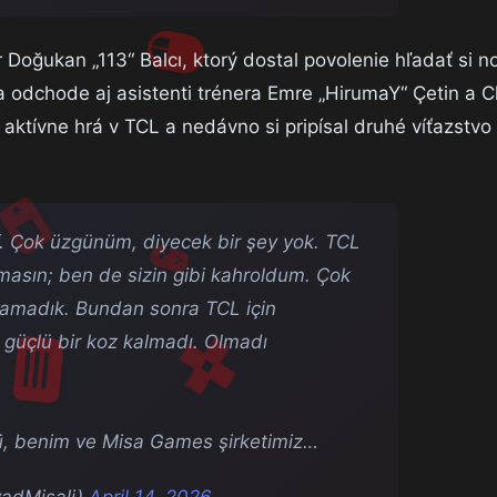
er Doğukan „113“ Balcı, ktorý dostal povolenie hľadať si n
 odchode aj asistenti trénera Emre „HirumaY“ Çetin a 
 aktívne hrá v TCL a nedávno si pripísal druhé víťazstvo
f. Çok üzgünüm, diyecek bir şey yok. TCL
masın; ben de sizin gibi kahroldum. Çok
ramadık. Bundan sonra TCL için
güçlü bir koz kalmadı. Olmadı
, benim ve Misa Games şirketimiz…
yadMisali)
April 14, 2026