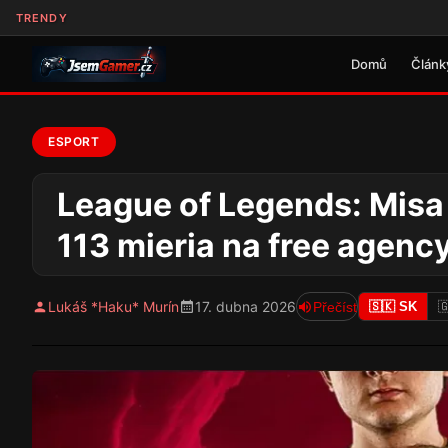
TRENDY
Domů
Článk
ESPORT
League of Legends: Misa 
113 mieria na free agenc
Lukáš *Haku* Murín
17. dubna 2026
Přečíst
🇸🇰 SK
