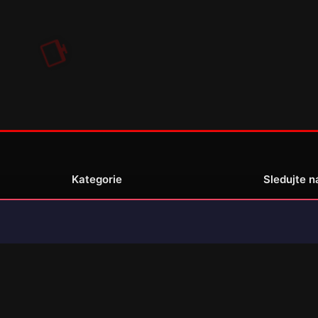
Kategorie
Sledujte n
Novinky
Recenze
enské
Překlady her