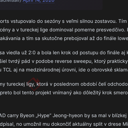
sports vstupovalo do sezóny s veľmi silnou zostavou. Tím
cény a v tureckej lige dominoval pomerne presvedčivo. 
akávania a tím sa skutočne prebojoval až do finále lowe
isa viedla už 2:0 a bola len krok od postupu do finále aj k
iel tvrdý pád v podobe reverse sweepu, ktorý prakticky 
ilu TCL aj na medzinárodnej úrovni, ide o obrovské sklam
my tureckej ligy, ktorá v poslednom období čelí odchod
j preto bol tento projekt vnímaný ako dôležitý krok smer
 AD carry Byeon „Hype“ Jeong-hyeon by sa mal v blízke
písal, no umožnil mu dokončiť aktuálny split v drese Mi