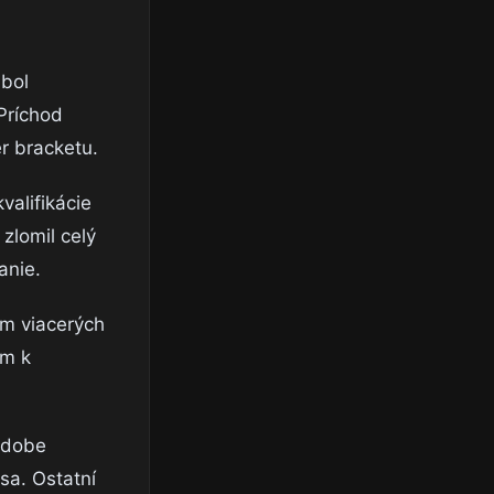
 bol
Príchod
r bracketu.
valifikácie
zlomil celý
anie.
om viacerých
om k
j dobe
sa. Ostatní