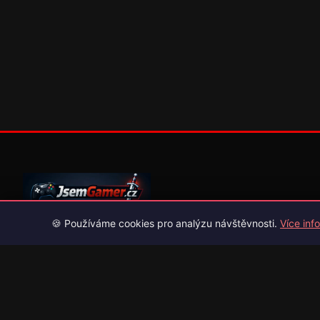
🍪 Používáme cookies pro analýzu návštěvnosti.
Více info
Váš průvodce světem videoher. Novinky, recenze a česko-slov
překlady her.
Naši partneři