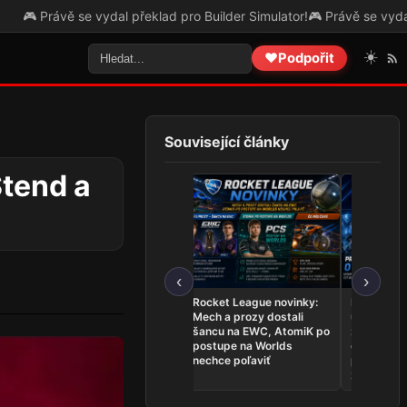
se vydal překlad pro Builder Simulator!
🎮 Právě se vydal překlad pro
☀️
❤️
Podpořit
Související články
Stend a
‹
›
League of Legends
Rocket League novinky:
Najnovšie
novinky: Team Secret
Mech a prozy dostali
udalosti 26.
Whales sú na Worlds,
šancu na EWC, AtomiK po
zahrá o ti
Dardoch sa vracia a
postupe na Worlds
ovládli Ri
BoostGate dlhuje hráčom
nechce poľaviť
predstavil
zostavu