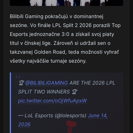
Bilibili Gaming pokračujú v dominantnej
sezóne. Vo finále LPL Split 2 2026 porazili Top
Esports jednoznačne 3:0 a získali svoj piaty
titul v čínskej lige. Zároveň si udržali sen o
takzvanej Golden Road, teda možnosti vyhrať
všetky najväčšie turnaje sezóny.
🏆
@BILIBILIGAMING
ARE THE 2026 LPL
SPLIT TWO WINNERS 🏆
pic.twitter.com/oOjWfuApxW
— LoL Esports (@lolesports)
June 14,
2026