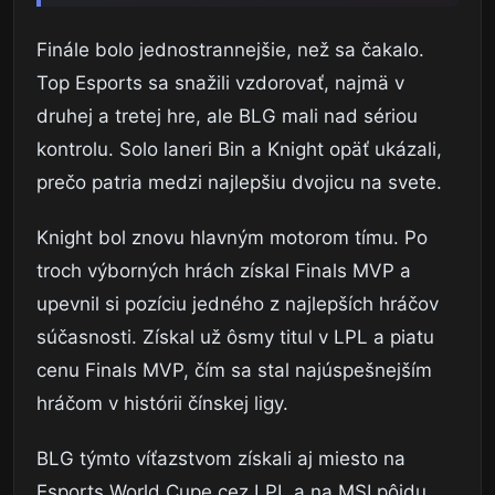
Finále bolo jednostrannejšie, než sa čakalo.
Top Esports sa snažili vzdorovať, najmä v
druhej a tretej hre, ale BLG mali nad sériou
kontrolu. Solo laneri Bin a Knight opäť ukázali,
prečo patria medzi najlepšiu dvojicu na svete.
Knight bol znovu hlavným motorom tímu. Po
troch výborných hrách získal Finals MVP a
upevnil si pozíciu jedného z najlepších hráčov
súčasnosti. Získal už ôsmy titul v LPL a piatu
cenu Finals MVP, čím sa stal najúspešnejším
hráčom v histórii čínskej ligy.
BLG týmto víťazstvom získali aj miesto na
Esports World Cupe cez LPL a na MSI pôjdu