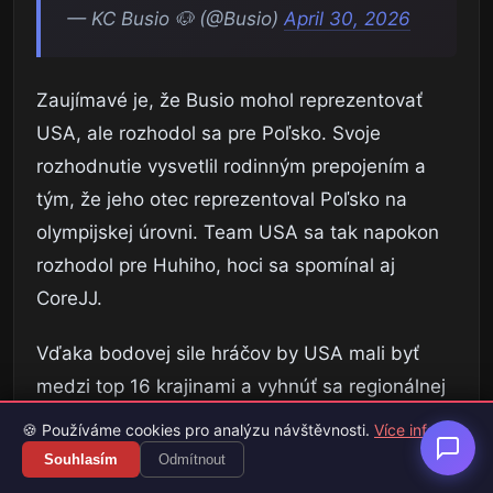
— KC Busio 🐶 (@Busio)
April 30, 2026
Zaujímavé je, že Busio mohol reprezentovať
USA, ale rozhodol sa pre Poľsko. Svoje
rozhodnutie vysvetlil rodinným prepojením a
tým, že jeho otec reprezentoval Poľsko na
olympijskej úrovni. Team USA sa tak napokon
rozhodol pre Huhiho, hoci sa spomínal aj
CoreJJ.
Vďaka bodovej sile hráčov by USA mali byť
medzi top 16 krajinami a vyhnúť sa regionálnej
kvalifikácii. Na main evente môžu patriť medzi
🍪 Používáme cookies pro analýzu návštěvnosti.
Více info
tímy, ktoré budú schopné bojovať o vyššie
Souhlasím
Odmítnout
priečky, najmä ak sa podarí preniesť LCS