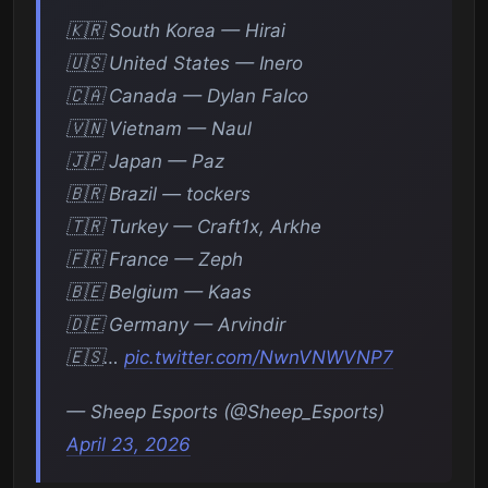
🇰🇷 South Korea — Hirai
🇺🇸 United States — Inero
🇨🇦 Canada — Dylan Falco
🇻🇳 Vietnam — Naul
🇯🇵 Japan — Paz
🇧🇷 Brazil — tockers
🇹🇷 Turkey — Craft1x, Arkhe
🇫🇷 France — Zeph
🇧🇪 Belgium — Kaas
🇩🇪 Germany — Arvindir
🇪🇸…
pic.twitter.com/NwnVNWVNP7
— Sheep Esports (@Sheep_Esports)
April 23, 2026