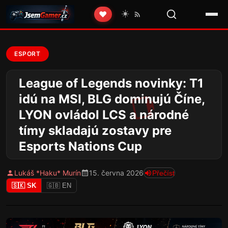
☀️
❤️
ESPORT
League of Legends novinky: T1
idú na MSI, BLG dominujú Číne,
LYON ovládol LCS a národné
tímy skladajú zostavy pre
Esports Nations Cup
Lukáš *Haku* Murín
15. června 2026
Přečíst
🇸🇰 SK
🇬🇧 EN