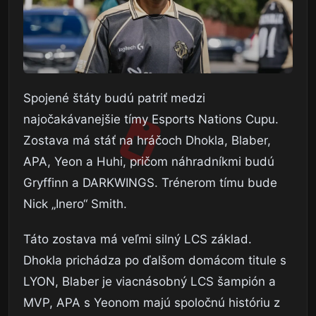
Spojené štáty budú patriť medzi
najočakávanejšie tímy Esports Nations Cupu.
Zostava má stáť na hráčoch Dhokla, Blaber,
APA, Yeon a Huhi, pričom náhradníkmi budú
Gryffinn a DARKWINGS. Trénerom tímu bude
Nick „Inero“ Smith.
Táto zostava má veľmi silný LCS základ.
Dhokla prichádza po ďalšom domácom titule s
LYON, Blaber je viacnásobný LCS šampión a
MVP, APA s Yeonom majú spoločnú históriu z