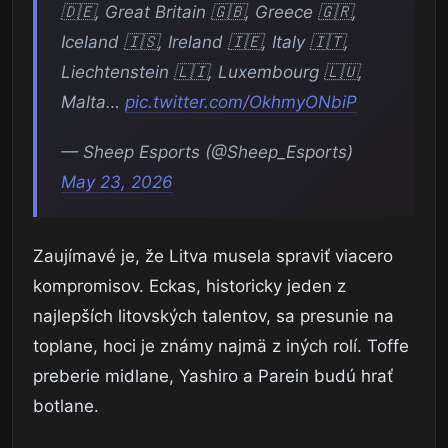
🇩🇪, Great Britain 🇬🇧, Greece 🇬🇷,
Iceland 🇮🇸, Ireland 🇮🇪, Italy 🇮🇹,
Liechtenstein 🇱🇮, Luxembourg 🇱🇺,
Malta…
pic.twitter.com/OkhmyONbiP
— Sheep Esports (@Sheep_Esports)
May 23, 2026
Zaujímavé je, že Litva musela spraviť viacero
kompromisov. Eckas, historicky jeden z
najlepších litovských talentov, sa presunie na
toplane, hoci je známy najmä z iných rolí. Toffe
preberie midlane, Yashiro a Parein budú hrať
botlane.