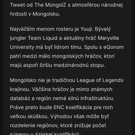
Tweet od The MongolZ s atmosférou národnej
hrdosti v Mongolsku.
Najväčším menom rosteru je Yuuji. Bývalý
jungler Team Liquid a aktuálny hráč Maryville
University má byť lídrom tímu. Spolu s eQonom
patrí medzi málo mongolských hráčov, ktorí
majú aspoň širšiu medzinárodnú stopu.
Mongolsko nie je tradičnou League of Legends
krajinou. Väčšina hráčov je mimo známych
databáz a región nemá silnú infraštruktúru.
Práve preto bude ENC kvalifikácia pre nich
veľkou skúškou. Výhodou však môže byť
rozdelenie regiónov, ktoré znižuje počet
súperov v ázijskej kvalifikácii.