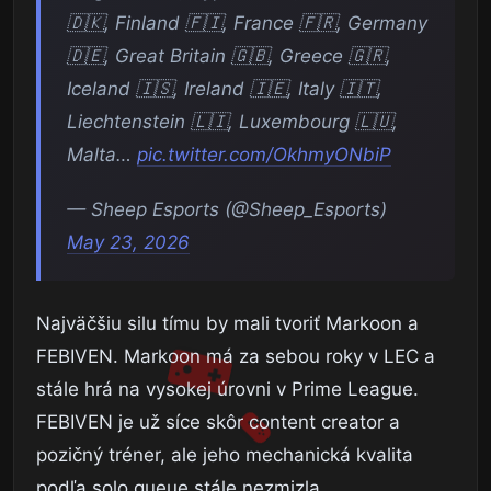
🇩🇰, Finland 🇫🇮, France 🇫🇷, Germany
🇩🇪, Great Britain 🇬🇧, Greece 🇬🇷,
Iceland 🇮🇸, Ireland 🇮🇪, Italy 🇮🇹,
Liechtenstein 🇱🇮, Luxembourg 🇱🇺,
Malta…
pic.twitter.com/OkhmyONbiP
— Sheep Esports (@Sheep_Esports)
May 23, 2026
Najväčšiu silu tímu by mali tvoriť Markoon a
FEBIVEN. Markoon má za sebou roky v LEC a
stále hrá na vysokej úrovni v Prime League.
FEBIVEN je už síce skôr content creator a
pozičný tréner, ale jeho mechanická kvalita
podľa solo queue stále nezmizla.