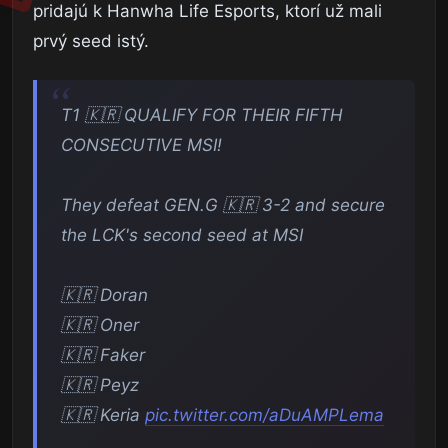
pridajú k Hanwha Life Esports, ktorí už mali
prvý seed istý.
T1 🇰🇷 QUALIFY FOR THEIR FIFTH
CONSECUTIVE MSI!
They defeat GEN.G 🇰🇷 3-2 and secure
the LCK's second seed at MSI
🇰🇷 Doran
🇰🇷 Oner
🇰🇷 Faker
🇰🇷 Peyz
🇰🇷 Keria
pic.twitter.com/aDuAMPLema