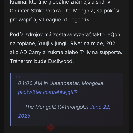
Krajina, ktorá je globálne známejšia skôr v
Counter-Strike vďaka The MongolZ, sa pokúsi
prekvapiť aj v League of Legends.
Podľa zdrojov má zostava vyzerať takto: eQon
na toplane, Yuuji v jungli, River na mide, 202
ako AD Carry a Yukme alebo Trillv na supporte.
Trénerom bude Eucliwood.
04:00 AM in Ulaanbaatar, Mongolia.
pic.twitter.com/ehIwjqfliR
— The MongolZ (@1mongolz)
June 22,
2025