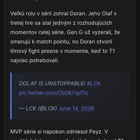
Veľkú rolu v sérii zohral Doran. Jeho Olaf v
tretej hre sa stal jedným z rozhodujúcich
momentov celej série. Gen.G už vyzerali, že
smerujú k match pointu, no Doran otvoril
tímový fight presne v momente, keď to T1
najviac potrebovali.
DOLAF IS UNSTOPPABLE!
#LCK
pic.twitter.com/CbDk7vpTtc
— LCK (@LCK)
June 14, 2026
MVP série si napokon odniesol Peyz. V