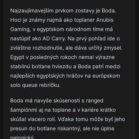
Najzaujímavejším prvkom zostavy je Boda.
Hoci je známy najmä ako toplaner Anubis
Gaming, v egyptskom národnom tíme má
nastúpiť ako AD Carry. Na prvý pohľad ide o
zvláštne rozhodnutie, ale dáva určitý zmysel.
Egypt v posledných rokoch nemal výrazne
stabilnú botlane hviezdu a Boda patrí medzi
najlepších egyptských hráčov na európskom
solo queue rebríčku.
Boda má navyše skúsenosti s ranged
šampiónmi aj na toplane a v kariére krátko
skúšal viacero rolí. Vďaka tomu môže byť jeho
presun do botlane riskantný, ale nie úplne
nelogický.