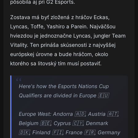
pôsobila aj pri G2 Esports.
Zostava má byť zložená z hráčov Eckas,
Lyncas, Toffe, Yashiro a Parein. Najväčšou
hviezdou je jednoznačne Lyncas, jungler Team
Vitality. Ten prináša skúsenosti z najvyššej
európskej úrovne a bude hráčom, okolo
ktorého sa litovský tím musí postaviť.
Here's how the Esports Nations Cup
Qualifiers are divided in Europe 🇪🇺
Europe West: Andorra 🇦🇩, Austria 🇦🇹,
Belgium 🇧🇪, Cyprus 🇨🇾, Denmark
🇩🇰, Finland 🇫🇮, France 🇫🇷, Germany