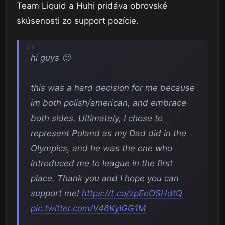
Team Liquid a Huhi pridáva obrovské
skúsenosti zo support pozície.
hi guys 🙂
this was a hard decision for me because
im both polish/american, and embrace
both sides. Ultimately, I chose to
represent Poland as my Dad did in the
Olympics, and he was the one who
introduced me to league in the first
place. Thank you and I hope you can
support me!
https://t.co/zpEoOSHdtQ
pic.twitter.com/V46KyIGG1M