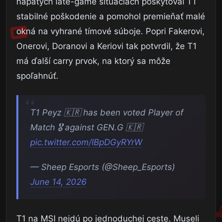
napätých late-game situáciách poskytoval T1
stabilné poškodenie a pomohol premieňať malé
okná na vyhrané tímové súboje. Popri Fakerovi,
Onerovi, Doranovi a Keriovi tak potvrdil, že T1
má ďalší carry prvok, na ktorý sa môže
spoľahnúť.
T1 Peyz 🇰🇷 has been voted Player of
Match 🎖️ against GEN.G 🇰🇷
pic.twitter.com/lBpDGyRYrW
— Sheep Esports (@Sheep_Esports)
June 14, 2026
T1 na MSI nejdú po jednoduchej ceste. Museli