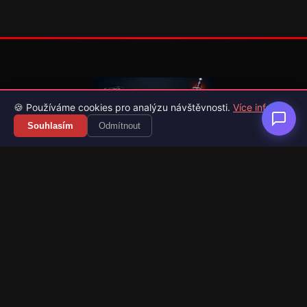
🍪 Používáme cookies pro analýzu návštěvnosti.
Více info
Souhlasím
Odmítnout
Váš průvodce světem videoher. Novinky, recenze a česko-
slovenské překlady her.
Naši partneři
Kategorie
Novinky
Recenze