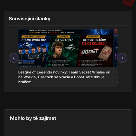
Související články
‹
›
skal
League of Legends novinky: Team Secret Whales sú
Rocket Lea
a žije
na Worlds, Dardoch sa vracia a BoostGate dlhuje
na EWC, A
hráčom
poľaviť
Mohlo by tě zajímat