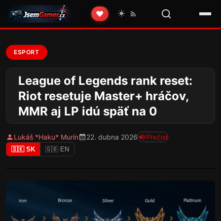
☀️
❤️
ESPORT
League of Legends rank reset:
Riot resetuje Master+ hráčov,
MMR aj LP idú späť na 0
Lukáš *Haku* Murín
22. dubna 2026
Přečíst
🇸🇰 SK
🇬🇧 EN