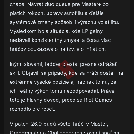
chaos. Návrat duo queue pre Master+ po
piatich rokoch, úpravy autofillu a ďalšie
systémové zmeny spôsobili výraznú volatilitu.
Výsledkom bola situácia, kde LP gainy
nedávali konzistentný zmysel a čoraz viac
hráčov poukazovalo na tzv. elo inflation.
Inými slovami, ladder prestal presne odrážať
skill. Objavili sa prípady, kde sa hráči dostali na
extrémne vysoké pozície aj napriek tomu, že
ich reálny výkon tomu nezodpovedal. Práve
toto je hlavný dôvod, prečo sa Riot Games
rozhodlo pre reset.
V patchi 26.9 budú všetci hráči v Master,
Grandmaster a Challenger resetovaní späť na