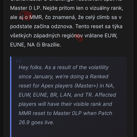
Master 0 LP. Nejde pritom len o vizuálny rank,
ale aj o MMR, čo znamená, že celý climb sa v
podstate začína odznova. Tento reset sa týka
všetkých západných regiónov vrátane EUW,
EUNE, NA či Brazílie.
Hey folks. As a result of the volatility
since January, we’re doing a Ranked
reset for Apex players (Master+) in NA,
EUW, EUNE, BR, LAN, and TR. Affected
players will have their visible rank and
MMR reset to Master 0LP when Patch
26.9 goes live.