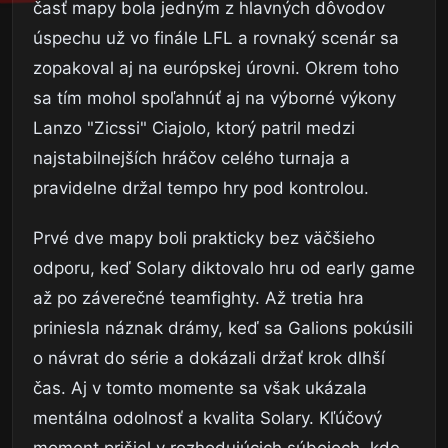
časť mapy bola jedným z hlavných dôvodov
úspechu už vo finále LFL a rovnaký scenár sa
zopakoval aj na európskej úrovni. Okrem toho
sa tím mohol spoľahnúť aj na výborné výkony
Lanzo "Zicssi" Ciajolo, ktorý patril medzi
najstabilnejších hráčov celého turnaja a
pravidelne držal tempo hry pod kontrolou.
Prvé dve mapy boli prakticky bez väčšieho
odporu, keď Solary diktovalo hru od early game
až po záverečné teamfighty. Až tretia hra
priniesla náznak drámy, keď sa Galions pokúsili
o návrat do série a dokázali držať krok dlhší
čas. Aj v tomto momente sa však ukázala
mentálna odolnosť a kvalita Solary. Kľúčový