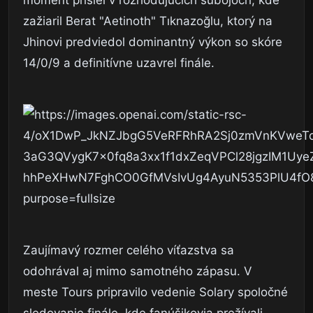
moment prišiel v rozhodujúcich súbojoch, kde
zažiaril Berat "Aetinoth" Tıknazoğlu, ktorý na
Jhinovi predviedol dominantný výkon so skóre
14/0/9 a definitívne uzavrel finále.
Zaujímavý rozmer celého víťazstva sa
odohrával aj mimo samotného zápasu. V
meste Tours pripravilo vedenie Solary spoločné