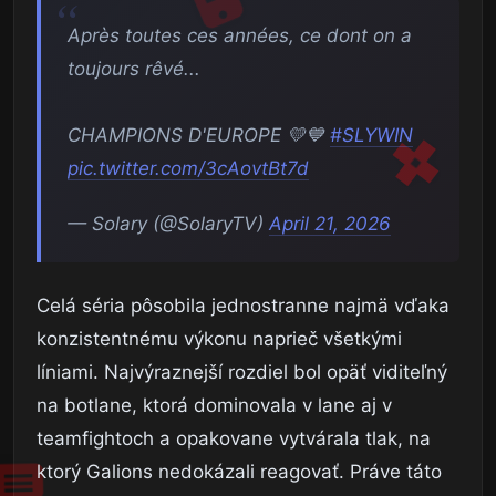
Après toutes ces années, ce dont on a
toujours rêvé...
CHAMPIONS D'EUROPE 💛💙
#SLYWIN
pic.twitter.com/3cAovtBt7d
— Solary (@SolaryTV)
April 21, 2026
Celá séria pôsobila jednostranne najmä vďaka
konzistentnému výkonu naprieč všetkými
líniami. Najvýraznejší rozdiel bol opäť viditeľný
na botlane, ktorá dominovala v lane aj v
teamfightoch a opakovane vytvárala tlak, na
ktorý Galions nedokázali reagovať. Práve táto