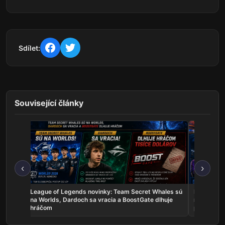
Sdílet:
Související články
‹
›
skal
League of Legends novinky: Team Secret Whales sú
Rocket Lea
a žije
na Worlds, Dardoch sa vracia a BoostGate dlhuje
na EWC, A
hráčom
poľaviť