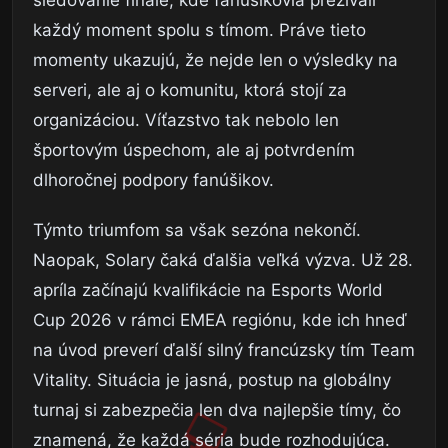
sledovanie finále, kde fanúšikovia prežívali
každý moment spolu s tímom. Práve tieto
momenty ukazujú, že nejde len o výsledky na
serveri, ale aj o komunitu, ktorá stojí za
organizáciou. Víťazstvo tak nebolo len
športovým úspechom, ale aj potvrdením
dlhoročnej podpory fanúšikov.
Týmto triumfom sa však sezóna nekončí.
Naopak, Solary čaká ďalšia veľká výzva. Už 28.
apríla začínajú kvalifikácie na Esports World
Cup 2026 v rámci EMEA regiónu, kde ich hneď
na úvod preverí ďalší silný francúzsky tím Team
Vitality. Situácia je jasná, postup na globálny
turnaj si zabezpečia len dva najlepšie tímy, čo
znamená, že každá séria bude rozhodujúca.