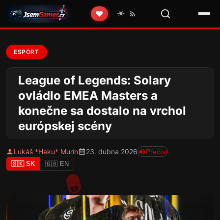
☀️
❤️
ESPORT
League of Legends: Solary
ovládlo EMEA Masters a
konečne sa dostalo na vrchol
európskej scény
Lukáš *Haku* Murín
23. dubna 2026
Přečíst
🇸🇰 SK
🇬🇧 EN