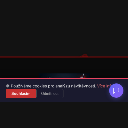
🍪 Používáme cookies pro analýzu návštěvnosti.
Více info
Souhlasím
Odmítnout
Váš průvodce světem videoher. Novinky, recenze a česko-
slovenské překlady her.
Naši partneři