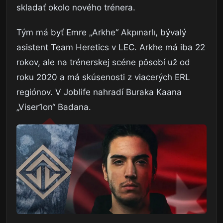
skladať okolo nového trénera.
Tým má byť Emre „Arkhe“ Akpınarlı, bývalý
asistent Team Heretics v LEC. Arkhe má iba 22
rokov, ale na trénerskej scéne pôsobí už od
roku 2020 a má skúsenosti z viacerých ERL
regiónov. V Joblife nahradí Buraka Kaana
„Viser1on“ Badana.