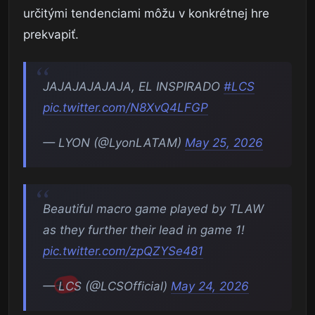
určitými tendenciami môžu v konkrétnej hre
prekvapiť.
JAJAJAJAJAJA, EL INSPIRADO
#LCS
pic.twitter.com/N8XvQ4LFGP
— LYON (@LyonLATAM)
May 25, 2026
Beautiful macro game played by TLAW
as they further their lead in game 1!
pic.twitter.com/zpQZYSe481
— LCS (@LCSOfficial)
May 24, 2026