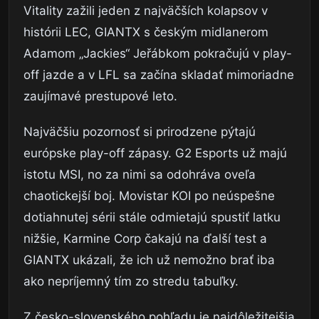
Vitality zažili jeden z najväčších kolapsov v
histórii LEC, GIANTX s českým midlanerom
Adamom „Jackies“ Jeřábkom pokračujú v play-
off jazde a v LFL sa začína skladať mimoriadne
zaujímavé prestupové leto.
Najväčšiu pozornosť si prirodzene pýtajú
európske play-off zápasy. G2 Esports už majú
istotu MSI, no za nimi sa odohráva oveľa
chaotickejší boj. Movistar KOI po neúspešne
dotiahnutej sérii stále odmietajú spustiť latku
nižšie, Karmine Corp čakajú na ďalší test a
GIANTX ukázali, že ich už nemožno brať iba
ako nepríjemný tím zo stredu tabuľky.
Z česko-slovenského pohľadu je najdôležitejšia