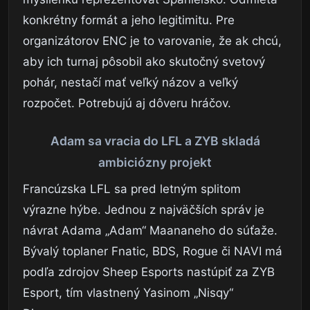
konkrétny formát a jeho legitimitu. Pre
organizátorov ENC je to varovanie, že ak chcú,
aby ich turnaj pôsobil ako skutočný svetový
pohár, nestačí mať veľký názov a veľký
rozpočet. Potrebujú aj dôveru hráčov.
Adam sa vracia do LFL a ZYB skladá
ambiciózny projekt
Francúzska LFL sa pred letným splitom
výrazne hýbe. Jednou z najväčších správ je
návrat Adama „Adam“ Maananeho do súťaže.
Bývalý toplaner Fnatic, BDS, Rogue či NAVI má
podľa zdrojov Sheep Esports nastúpiť za ZYB
Esport, tím vlastnený Yasinom „Nisqy“