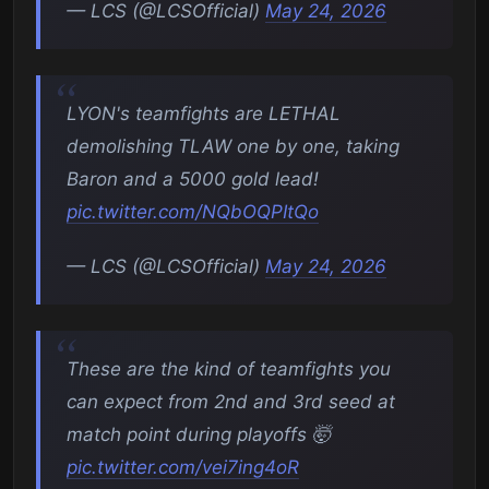
— LCS (@LCSOfficial)
May 24, 2026
LYON's teamfights are LETHAL
demolishing TLAW one by one, taking
Baron and a 5000 gold lead!
pic.twitter.com/NQbOQPItQo
— LCS (@LCSOfficial)
May 24, 2026
These are the kind of teamfights you
can expect from 2nd and 3rd seed at
match point during playoffs 🤯
pic.twitter.com/vei7ing4oR