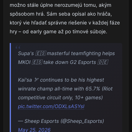
možno stále úplne nerozumejú tomu, akým
spôsobom hrá. Sám seba opísal ako hráča,
ktorý vie hľadať správne riešenie v každej fáze
hry – od early game až po tímové súboje.
Supa's 🇪🇸 masterful teamfighting helps
MKOI 🇪🇸 take down G2 Esports 🇩🇪
Kai'sa 🏹 continues to be his highest
winrate champ all-time with 65.7% (Riot
competitive circuit only, 10+ games)
pic.twitter.com/ODXLsASYsl
— Sheep Esports (@Sheep_Esports)
May 25, 2026