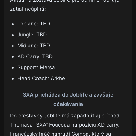
zatiaľ neúplná:
Toplane: TBD
Jungle: TBD
Midlane: TBD
AD Carry: TBD
Support: Mersa
Head Coach: Arkhe
3XA prichádza do Joblife a zvyšuje
očakávania
Do prestavby Joblife má zapadnúť aj príchod
Thomasa „3XA“ Foucoua na pozíciu AD carry.
Francúzsky hráč nahradí Compa, ktorý sa