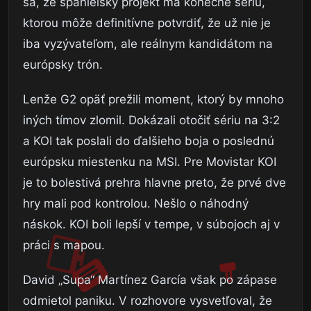
sa, že španielsky projekt má konečne sériu,
ktorou môže definitívne potvrdiť, že už nie je
iba vyzývateľom, ale reálnym kandidátom na
európsky trón.
Lenže G2 opäť prežili moment, ktorý by mnoho
iných tímov zlomil. Dokázali otočiť sériu na 3:2
a KOI tak poslali do ďalšieho boja o poslednú
európsku miestenku na MSI. Pre Movistar KOI
je to bolestivá prehra hlavne preto, že prvé dve
hry mali pod kontrolou. Nešlo o náhodný
náskok. KOI boli lepší v tempe, v súbojoch aj v
práci s mapou.
David „Supa“ Martínez García však po zápase
odmietol paniku. V rozhovore vysvetľoval, že