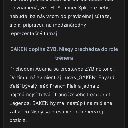
To znamená, že LFL Summer Split pre neho
nebude iba návratom do pravidelnej súťaže,
ale aj prípravou na medzinárodný
reprezentačný turnaj.
SAKEN dopĺňa ZYB, Nisqy prechádza do role
trénera
Príchodom Adama sa prestavba ZYB nekončí.
Do tímu má zamieriť aj Lucas „SAKEN“ Fayard,
ďalší bývalý hráč French Flair a jedna z
najznámejších tvárí francúzskeho League of
Legends. SAKEN by mal nastúpiť na midlane,
zatiaľ čo Nisqy sa presunie do trénerskej
pozície.