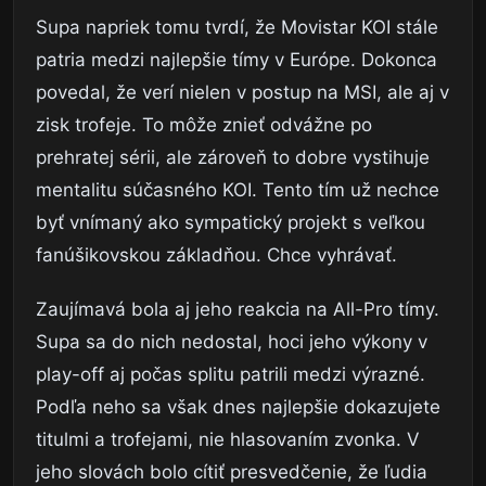
Supa napriek tomu tvrdí, že Movistar KOI stále
patria medzi najlepšie tímy v Európe. Dokonca
povedal, že verí nielen v postup na MSI, ale aj v
zisk trofeje. To môže znieť odvážne po
prehratej sérii, ale zároveň to dobre vystihuje
mentalitu súčasného KOI. Tento tím už nechce
byť vnímaný ako sympatický projekt s veľkou
fanúšikovskou základňou. Chce vyhrávať.
Zaujímavá bola aj jeho reakcia na All-Pro tímy.
Supa sa do nich nedostal, hoci jeho výkony v
play-off aj počas splitu patrili medzi výrazné.
Podľa neho sa však dnes najlepšie dokazujete
titulmi a trofejami, nie hlasovaním zvonka. V
jeho slovách bolo cítiť presvedčenie, že ľudia