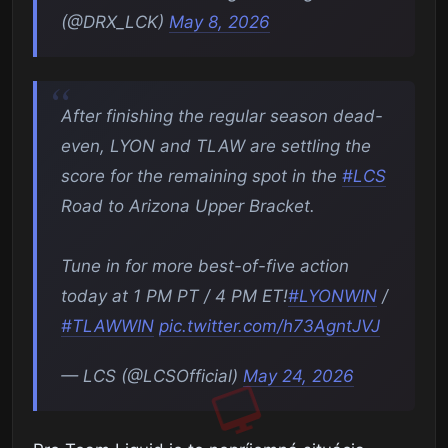
(@DRX_LCK)
May 8, 2026
After finishing the regular season dead-
even, LYON and TLAW are settling the
score for the remaining spot in the
#LCS
Road to Arizona Upper Bracket.
Tune in for more best-of-five action
today at 1 PM PT / 4 PM ET!
#LYONWIN
/
#TLAWWIN
pic.twitter.com/h73AgntJVJ
— LCS (@LCSOfficial)
May 24, 2026