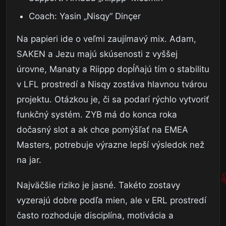
Coach: Yasin „Nisqy“ Dinçer
Na papieri ide o veľmi zaujímavý mix. Adam,
SAKEN a Jezu majú skúsenosti z vyššej
úrovne, Manaty a Riippp dopĺňajú tím o stabilitu
v LFL prostredí a Nisqy zostáva hlavnou tvárou
projektu. Otázkou je, či sa podarí rýchlo vytvoriť
funkčný systém. ZYB má do konca roka
dočasný slot a ak chce pomýšľať na EMEA
Masters, potrebuje výrazne lepší výsledok než
na jar.
Najväčšie riziko je jasné. Takéto zostavy
vyzerajú dobre podľa mien, ale v ERL prostredí
často rozhoduje disciplína, motivácia a