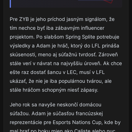
Pre ZYB je jeho príchod jasným signálom, že
tím nechce byť iba zábavným influencer
projektom. Po slabšom Spring Splite potrebuje
výsledky a Adam je hráč, ktorý do LFL prináša
skúsenosti, meno aj súťažnú tvrdosť. Zároveň
stále verí v návrat na najvyššiu úroveň. Ak chce
ešte raz dostať šancu v LEC, musí v LFL
ukázať, že nie je iba populárnou tvárou, ale
stále hráčom schopným niesť zápasy.
Jeho rok sa navyše neskončí domácou
súťažou. Adam je súčasťou francúzskej
reprezentácie pre Esports Nations Cup, kde by
mal hrať po boku mien ako Caliste alebo nuc.