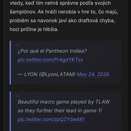
vtedy, keď tím nehrá správne podľa svojich
šampiónov. Ak hráči nerobia v hre to, čo majú,
problém sa navonok javí ako draftová chyba,
hoci príčina je hlbšia.
¿Por qué el Pantheon trollea?
pic.twitter.com/Pr4gdYKTxx
— LYON (@LyonLATAM)
May 24, 2026
Beautiful macro game played by TLAW
as they further their lead in game 1!
pic.twitter.com/zpQZYSe481