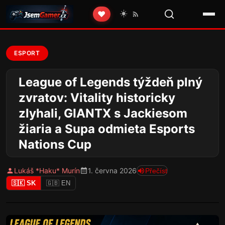
☀️
❤️
ESPORT
League of Legends týždeň plný
zvratov: Vitality historicky
zlyhali, GIANTX s Jackiesom
žiaria a Supa odmieta Esports
Nations Cup
Lukáš *Haku* Murín
1. června 2026
Přečíst
🇸🇰 SK
🇬🇧 EN