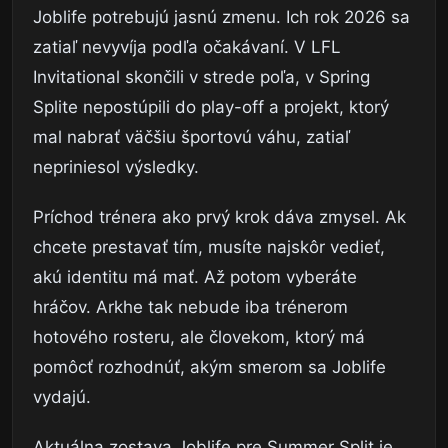
Joblife potrebujú jasnú zmenu. Ich rok 2026 sa
zatiaľ nevyvíja podľa očakávaní. V LFL
Invitational skončili v strede poľa, v Spring
Splite nepostúpili do play-off a projekt, ktorý
mal nabrať väčšiu športovú váhu, zatiaľ
nepriniesol výsledky.
Príchod trénera ako prvý krok dáva zmysel. Ak
chcete prestavať tím, musíte najskôr vedieť,
akú identitu má mať. Až potom vyberáte
hráčov. Arkhe tak nebude iba trénerom
hotového rosteru, ale človekom, ktorý má
pomôcť rozhodnúť, akým smerom sa Joblife
vydajú.
Aktuálna zostava Joblife pre Summer Split je