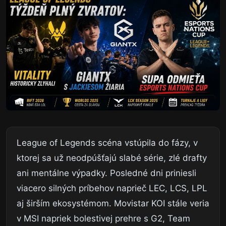
League of Legends scéna vstúpila do fázy, v
ktorej sa už neodpúšťajú slabé série, zlé drafty
ani mentálne výpadky. Posledné dni priniesli
viacero silných príbehov naprieč LEC, LCS, LPL
aj širším ekosystémom. Movistar KOI stále veria
v MSI napriek bolestivej prehre s G2, Team