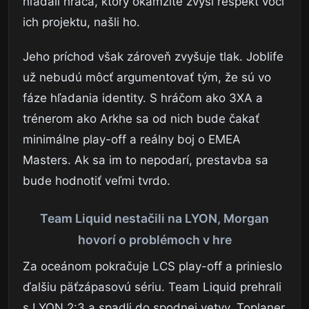
hľadali hráča, ktorý okamžite zvýši rešpekt voči
ich projektu, našli ho.
Jeho príchod však zároveň zvyšuje tlak. Joblife
už nebudú môcť argumentovať tým, že sú vo
fáze hľadania identity. S hráčom ako 3XA a
trénerom ako Arkhe sa od nich bude čakať
minimálne play-off a reálny boj o EMEA
Masters. Ak sa im to nepodarí, prestavba sa
bude hodnotiť veľmi tvrdo.
Team Liquid nestačili na LYON, Morgan
hovorí o problémoch v hre
Za oceánom pokračuje LCS play-off a prinieslo
ďalšiu päťzápasovú sériu. Team Liquid prehrali
s LYON 2:3 a spadli do spodnej vetvy. Toplaner