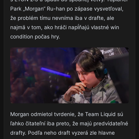
Park „Morgan“ Ru-han po zápase vysvetľoval,
že problém tímu nevníma iba v drafte, ale
najmä v tom, ako hráči napĺňajú vlastné win
condition počas hry.
Morgan odmietol tvrdenie, že Team Liquid sú
ľahko čitateľní iba preto, že majú predvídateľné
drafty. Podľa neho draft vyzerá zle hlavne