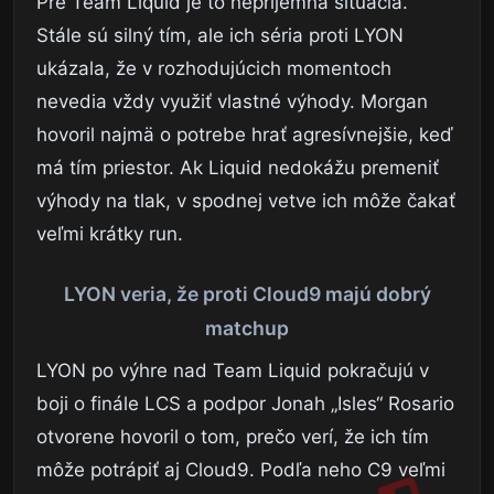
Pre Team Liquid je to nepríjemná situácia.
Stále sú silný tím, ale ich séria proti LYON
ukázala, že v rozhodujúcich momentoch
nevedia vždy využiť vlastné výhody. Morgan
hovoril najmä o potrebe hrať agresívnejšie, keď
má tím priestor. Ak Liquid nedokážu premeniť
výhody na tlak, v spodnej vetve ich môže čakať
veľmi krátky run.
LYON veria, že proti Cloud9 majú dobrý
matchup
LYON po výhre nad Team Liquid pokračujú v
boji o finále LCS a podpor Jonah „Isles“ Rosario
otvorene hovoril o tom, prečo verí, že ich tím
môže potrápiť aj Cloud9. Podľa neho C9 veľmi