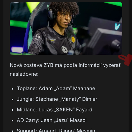
Nová zostava ZYB má podľa informácií vyzerať
nasledovne:
Toplane: Adam „Adam“ Maanane
Jungle: Stéphane „Manaty“ Dimier
Midlane: Lucas „SAKEN“ Fayard
AD Carry: Jean „Jezu“ Massol
Support: Arnaud „Riippp“ Mesmin