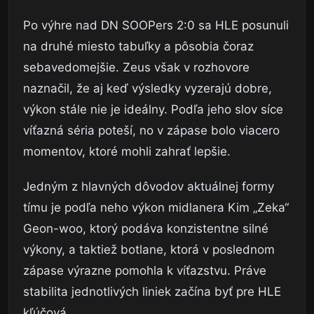
Po výhre nad DN SOOPers 2:0 sa HLE posunuli
na druhé miesto tabuľky a pôsobia čoraz
sebavedomejšie. Zeus však v rozhovore
naznačil, že aj keď výsledky vyzerajú dobre,
výkon stále nie je ideálny. Podľa jeho slov síce
víťazná séria poteší, no v zápase bolo viacero
momentov, ktoré mohli zahrať lepšie.
Jedným z hlavných dôvodov aktuálnej formy
tímu je podľa neho výkon midlanera Kim „Zeka“
Geon-woo, ktorý podáva konzistentne silné
výkony, a taktiež botlane, ktorá v poslednom
zápase výrazne pomohla k víťazstvu. Práve
stabilita jednotlivých liniek začína byť pre HLE
kľúčová.