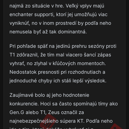
najmä zo situácie v hre. Veľký vplyv majú
enchanter supporti, ktorí jej umožňujú viac
vyniknúť, no v inom prostredí by podľa neho
nemusela byť až tak dominantná.
Pri pohľade späť na jedinú prehru sezóny proti
T1 zdôraznil, že tím mal viacero šancí zápas
vyhrať, no zlyhal v kľúčových momentoch.
Nedostatok presnosti pri rozhodnutiach a
jednoduché chyby ich stáli lepší výsledok.
Zaujímavé bolo aj jeho hodnotenie
konkurencie. Hoci sa často spomínajú tímy ako
Gen.G alebo T1, Zeus označil za
najnebezpečnejšieho súpera KT. Podľa neho