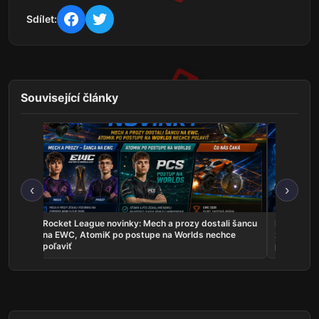
Sdílet:
Související články
‹
›
les sú
Rocket League novinky: Mech a prozy dostali šancu
Najnovšie e
uje
na EWC, AtomiK po postupe na Worlds nechce
zahrá o ti
poľaviť
predstavil