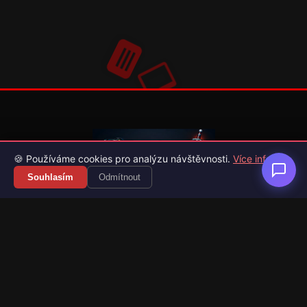
🍪 Používáme cookies pro analýzu návštěvnosti.
Více info
Souhlasím
Odmítnout
Váš průvodce světem videoher. Novinky, recenze a česko-
slovenské překlady her.
Naši partneři
Kategorie