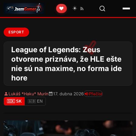
☀️
❤️
ESPORT
League of Legends: Zeus
otvorene priznáva, že HLE ešte
nie sú na maxime, no forma ide
hore
Lukáš *Haku* Murín
17. dubna 2026
Přečíst
🇸🇰 SK
🇬🇧 EN