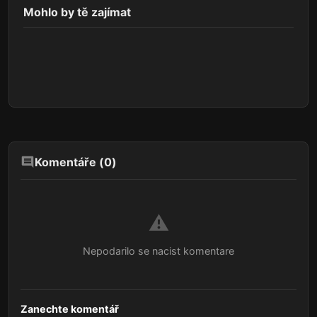
Mohlo by tě zajímat
Komentáře (
0
)
⚠️
Nepodarilo se nacist komentare
Zanechte komentář