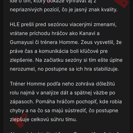
ide o tím, ktorý dokáže vyhrávať aj z
nepriaznivých pozícií, čo je jasný znak kvality.
HLE prešli pred sezónou viacerými zmenami,
vrátane príchodu hráčov ako Kanavi a
Gumayusi či trénera Homme. Zeus vysvetlil, že
práve čas a komunikácia boli kľúčové pre
zlepšenie. Na začiatku sezóny si tím ešte úplne
nerozumel, no postupne sa ich hra stabilizuje.
Tréner Homme podľa neho zohráva dôležitú
rolu najmä v analýze dát a spätnej väzbe po
zápasoch. Pomáha hráčom pochopiť, kde robia
chyby a na čo sa majú sústrediť, čo postupne
zlepšuje celkovú súhru tímu.