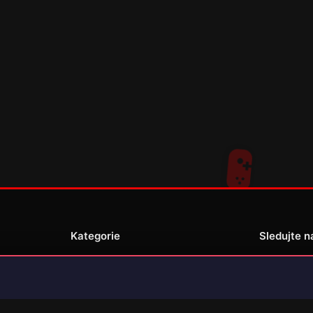
Kategorie
Sledujte n
Novinky
Recenze
enské
Překlady her