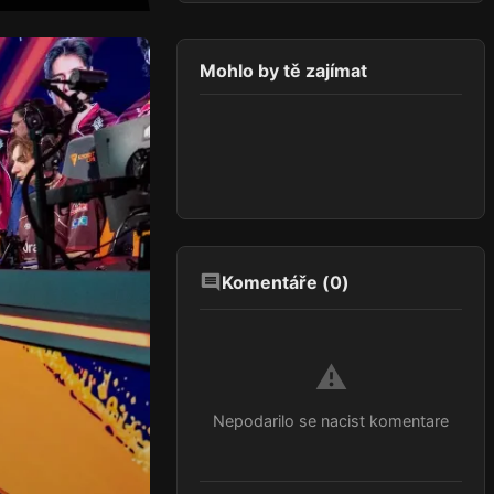
Mohlo by tě zajímat
Komentáře (
0
)
⚠️
Nepodarilo se nacist komentare