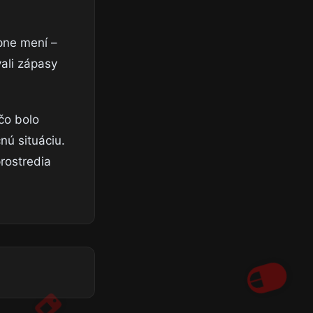
pne mení –
vali zápasy
čo bolo
nú situáciu.
rostredia