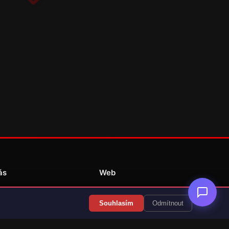
ás
Web
Redakce
Souhlasím
Odmítnout
Překlady her
Kontakt