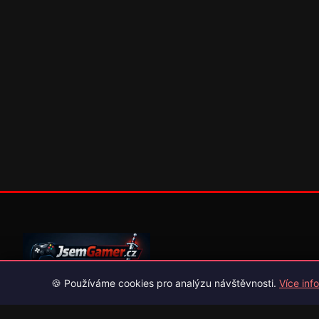
🍪 Používáme cookies pro analýzu návštěvnosti.
Více info
Váš průvodce světem videoher. Novinky, recenze a česko-slov
překlady her.