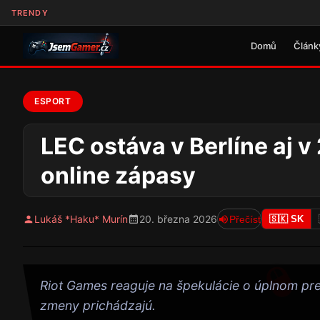
TRENDY
Domů
Článk
ESPORT
LEC ostáva v Berlíne aj 
online zápasy
Lukáš *Haku* Murín
20. března 2026
Přečíst
🇸🇰 SK
Riot Games reaguje na špekulácie o úplnom pre
zmeny prichádzajú.