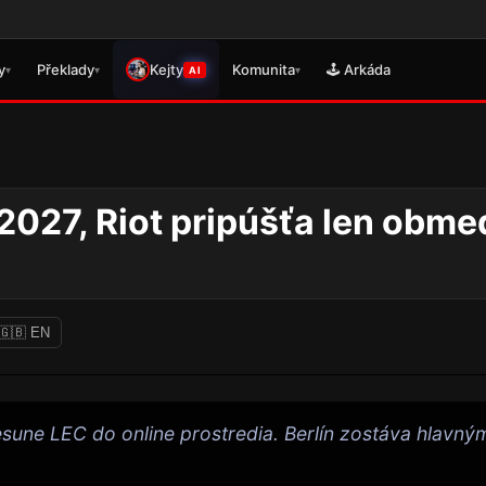
🎮 Právě se vy
y
Překlady
Kejty
Komunita
🕹️ Arkáda
▾
▾
▾
AI
v 2027, Riot pripúšťa len obm
🇬🇧 EN
sune LEC do online prostredia. Berlín zostáva hlavný