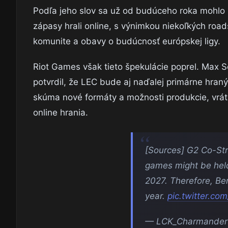
Podľa jeho slov sa už od budúceho roka mohlo u
zápasy hrali online, s výnimkou niekoľkých road
komunite a obavy o budúcnosť európskej ligy.
Riot Games však tieto špekulácie poprel. Max S
potvrdil, že LEC bude aj naďalej primárne hraný
skúma nové formáty a možnosti produkcie, vrát
online hrania.
[Sources] G2 Co-Str
games might be held
2027. Therefore, Be
year.
pic.twitter.c
— LCK_Charmander