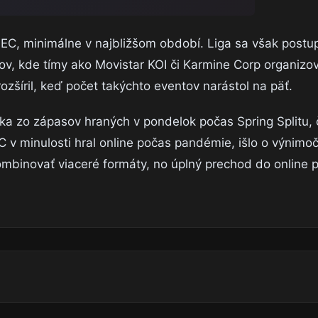
LEC, minimálne v najbližšom období. Liga sa však postu
pov, kde tímy ako Movistar KOI či Karmine Corp organizo
ozšíril, keď počet takýchto eventov narástol na päť.
ka zo zápasov hraných v pondelok počas Spring Splitu, 
v minulosti hral online počas pandémie, išlo o výnimoč
mbinovať viaceré formáty, no úplný prechod do online p