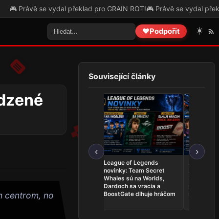
dal překlad pro GRAIN ROT!
🎮 Právě se vydal překlad pro Forest Doe
☀️
❤️
Podpořit
Související články
edzené
‹
›
Najnovšie e-športové
League of Legends
Rocket Le
udalosti 1. – 8. 8.: PR
novinky: Team Secret
Mech a pro
získal historickú trofej,
Whales sú na Worlds,
šancu na 
SINNERS bojujú o EWC a
Dardoch sa vracia a
postupe n
Praha žije Open Cupom
BoostGate dlhuje hráčom
nechce poľ
m centrom, no