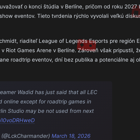
važovať o konci štúdia v Berlíne, pričom od roku 2027 
show eventov. Tieto tvrdenia rýchlo vyvolali veľkú disku
chmidt, riaditeľ League of Legends Esports pre región 
 v Riot Games Arene v Berlíne. Zároveň však pripustil, ž
ane roadtrip eventov, dní bez publika a potenciálne a
eamer Wadid has just said that all LEC
 online except for roadtrip games in
rlin Studio may be not used from next
om/l0voDRHweD
 (@LckCharmander)
March 18, 2026