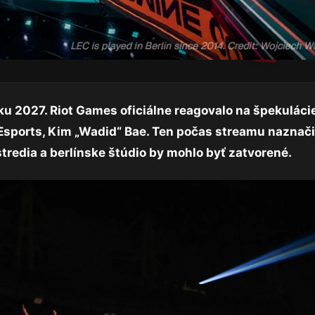
oku 2027. Riot Games oficiálne reagovalo na špekulácie
 Esports, Kim „Wadid“ Bae. Ten počas streamu naznačil
tredia a berlínske štúdio by mohlo byť zatvorené.