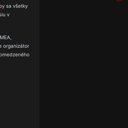
by sa všetky
siu v
EMEA,
e organizátor
j obmedzeného