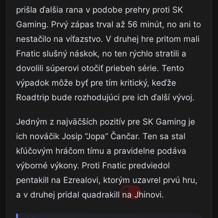
prišla ďalšia rana v podobe prehry proti SK
Gaming. Prvý zápas trval až 56 minút, no ani to
nestačilo na víťazstvo. V druhej hre pritom mali
Fnatic slušný náskok, no ten rýchlo stratili a
dovolili súperovi otočiť priebeh série. Tento
výpadok môže byť pre tím kritický, keďže
Roadtrip bude rozhodujúci pre ich ďalší vývoj.
Jedným z najväčších pozitív pre SK Gaming je
ich nováčik Josip “Jopa” Čančar. Ten sa stal
kľúčovým hráčom tímu a pravidelne podáva
výborné výkony. Proti Fnatic predviedol
pentakill na Ezrealovi, ktorým uzavrel prvú hru,
a v druhej pridal quadrakill na Jhinovi.