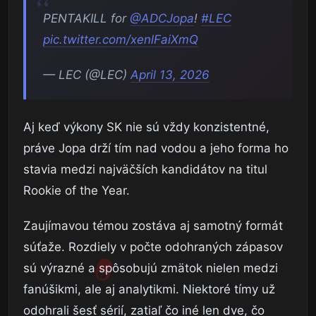
PENTAKILL for
@ADCJopa
!
#LEC
pic.twitter.com/xenlFaiXmQ
— LEC (@LEC)
April 13, 2026
Aj keď výkony SK nie sú vždy konzistentné,
práve Jopa drží tím nad vodou a jeho forma ho
stavia medzi najväčších kandidátov na titul
Rookie of the Year.
Zaujímavou témou zostáva aj samotný formát
súťaže. Rozdiely v počte odohraných zápasov
sú výrazné a spôsobujú zmätok nielen medzi
fanúšikmi, ale aj analytikmi. Niektoré tímy už
odohrali šesť sérií, zatiaľ čo iné len dve, čo