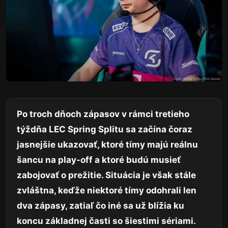
Po troch dňoch zápasov v rámci tretieho
týždňa LEC Spring Splitu sa začína čoraz
jasnejšie ukazovať, ktoré tímy majú reálnu
šancu na play-off a ktoré budú musieť
zabojovať o prežitie. Situácia je však stále
zvláštna, keďže niektoré tímy odohrali len
dva zápasy, zatiaľ čo iné sa už blížia ku
koncu základnej časti so šiestimi sériami.