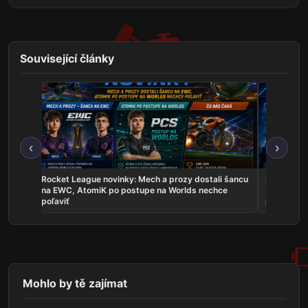
Související články
‹
›
les sú
Rocket League novinky: Mech a prozy dostali šancu
Najnovšie e
uje
na EWC, AtomiK po postupe na Worlds nechce
zahrá o ti
poľaviť
predstavil
Mohlo by tě zajímat