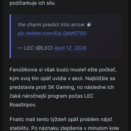
podčiarkuje ich silu.
the charm predict into arrow 🧠
pic.twitter.com/6zLQkMS75O
— LEC (@LEC)
April 12, 2026
Fanúšikovia si však budú musieť ešte počkať,
kým svoj tím opäť uvidia v akcii. Najbližšie sa
predstavia proti SK Gaming, no následne ich
čaká náročnejší program počas LEC
Roadtripov.
Fnatic mali tento týždeň opäť problém nájsť
stabilitu. Po náznaku zlepšenia v minulom kole