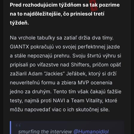
Pred rozhodujúcim týždňom sa tak pozrime
na to najdôležitejšie, čo priniesol tretí
týždeň.
Na vrchole tabuľky sa zatiaľ držia dva tímy.
GIANTX pokračujú vo svojej perfektnnej jazde
a stále nepoznajú prehru. Svoju štvrtú výhru si
pripísali po víťazstve nad Shifters, pričom opäť
zažiaril Adam “Jackies” Jeřábek, ktorý si drží
neuveriteľnú formu a zbiera MVP ocenenia
jedno za druhým. Tento tím však čakajú ťažšie
testy, najmä proti NAVI a Team Vitality, ktoré
môžu napovedať viac o ich skutočnej sile.
smurfing the interview
@Humanoidlol