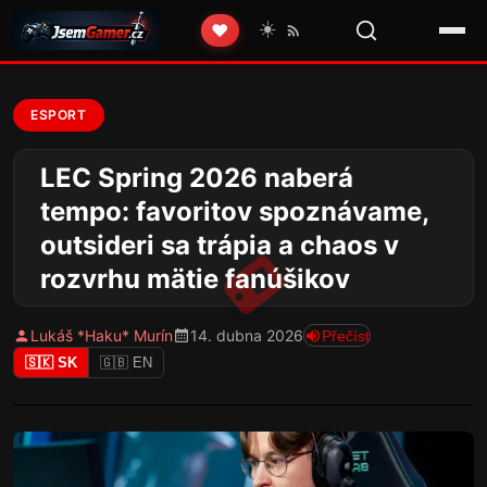
☀️
❤️
ESPORT
LEC Spring 2026 naberá
tempo: favoritov spoznávame,
outsideri sa trápia a chaos v
rozvrhu mätie fanúšikov
Lukáš *Haku* Murín
14. dubna 2026
Přečíst
🇸🇰 SK
🇬🇧 EN