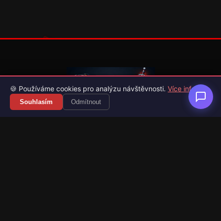
🍪 Používáme cookies pro analýzu návštěvnosti.
Více info
Souhlasím
Odmítnout
Váš průvodce světem videoher. Novinky, recenze a česko-
slovenské překlady her.
Naši partneři
Kategorie
Novinky