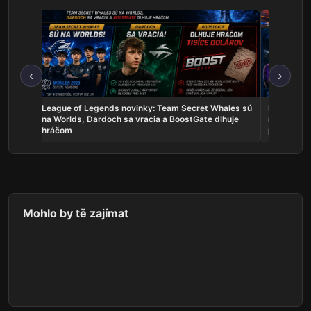
‹
›
skal
League of Legends novinky: Team Secret Whales sú
Rocket Lea
a žije
na Worlds, Dardoch sa vracia a BoostGate dlhuje
na EWC, A
hráčom
poľaviť
Mohlo by tě zajímat