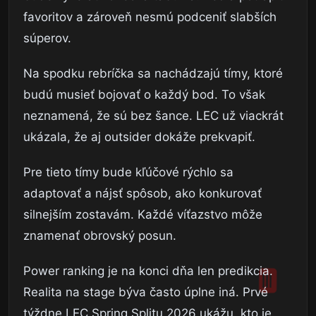
favoritov a zároveň nesmú podceniť slabších
súperov.
Na spodku rebríčka sa nachádzajú tímy, ktoré
budú musieť bojovať o každý bod. To však
neznamená, že sú bez šance. LEC už viackrát
ukázala, že aj outsider dokáže prekvapiť.
Pre tieto tímy bude kľúčové rýchlo sa
adaptovať a nájsť spôsob, ako konkurovať
silnejším zostavám. Každé víťazstvo môže
znamenať obrovský posun.
Power ranking je na konci dňa len predikcia.
Realita na stage býva často úplne iná. Prvé
týždne LEC Spring Splitu 2026 ukážu, kto je