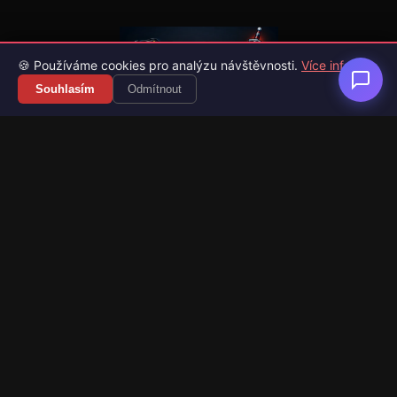
🍪 Používáme cookies pro analýzu návštěvnosti.
Více info
Souhlasím
Odmítnout
Váš průvodce světem videoher. Novinky, recenze a česko-
slovenské překlady her.
Naši partneři
Kategorie
Novinky
Recenze
Překlady her
Sledujte nás