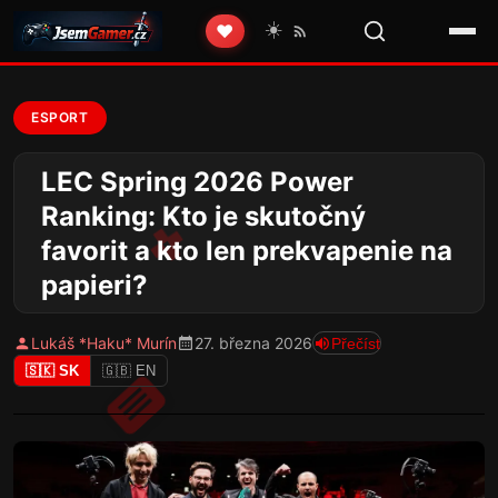
☀️
❤️
ESPORT
LEC Spring 2026 Power
Ranking: Kto je skutočný
favorit a kto len prekvapenie na
papieri?
Lukáš *Haku* Murín
27. března 2026
Přečíst
🇸🇰 SK
🇬🇧 EN