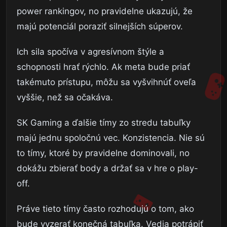
power rankingov, no pravidelne ukazujú, že
majú potenciál poraziť silnejších súperov.
Ich sila spočíva v agresívnom štýle a
schopnosti hrať rýchlo. Ak meta bude priať
takémuto prístupu, môžu sa vyšvihnúť oveľa
vyššie, než sa očakáva.
SK Gaming a ďalšie tímy zo stredu tabuľky
majú jednu spoločnú vec. Konzistencia. Nie sú
to tímy, ktoré by pravidelne dominovali, no
dokážu zbierať body a držať sa v hre o play-
off.
Práve tieto tímy často rozhodujú o tom, ako
bude vyzerať konečná tabuľka. Vedia potrápiť