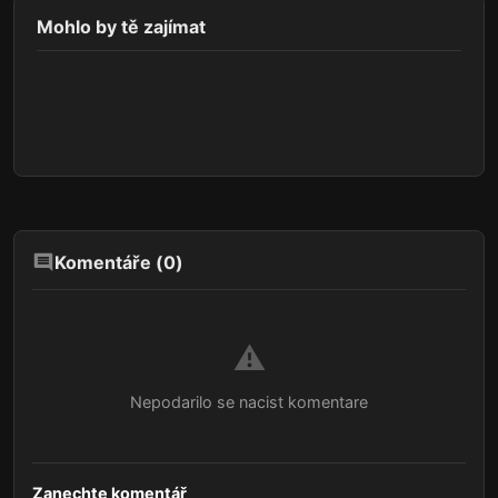
Mohlo by tě zajímat
Komentáře (
0
)
⚠️
Nepodarilo se nacist komentare
Zanechte komentář