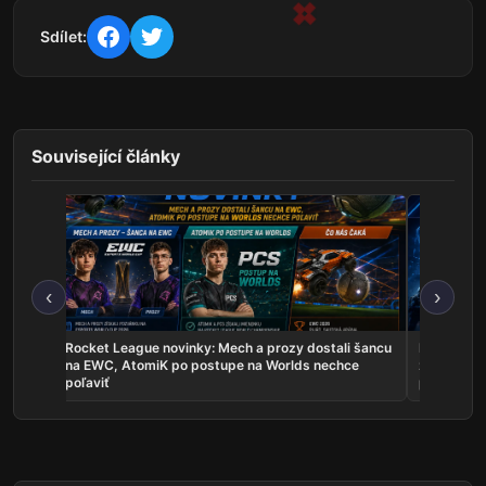
Sdílet:
Související články
‹
›
les sú
Rocket League novinky: Mech a prozy dostali šancu
Najnovšie e
uje
na EWC, AtomiK po postupe na Worlds nechce
zahrá o ti
poľaviť
predstavil