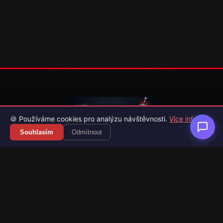
🍪 Používáme cookies pro analýzu návštěvnosti.
Více info
Souhlasím
Odmítnout
Váš průvodce světem videoher. Novinky, recenze a česko-
slovenské překlady her.
Naši partneři
Kategorie