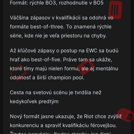
Formát: rýchle BO3, rozhodnutie v BO5
Väčšina zápasov v kvalifikácii sa odohrá vo
formáte best-of-three. To znamená rýchle
série, kde nie je veľa priestoru na chyby.
Až kľúčové zápasy o postup na EWC sa budú
hrať ako best-of-five. Práve tam sa ukáže,
ktoré tímy majú nielen formu, ale aj mentálnu
odolnosť a širší champion pool.
Cesta na svetovú scénu je tvrdšia než
kedykoľvek predtým
Nový formát jasne ukazuje, že Riot chce zvýšiť
konkurenciu a spraviť kvalifikáciu férovejšou.