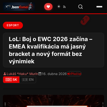
☀️
❤️
ESPORT
LoL: Boj o EWC 2026 začína –
EMEA kvalifikácia má jasný
bracket a nový formát bez
výnimiek
Lukáš *Haku* Murín
16. dubna 2026
Přečíst
🇸🇰 SK
🇬🇧 EN