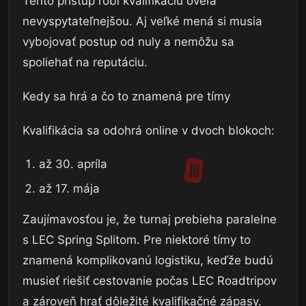
Tento prístup robí kvalifikáciu oveľa
nevyspytateľnejšou. Aj veľké mená si musia
vybojovať postup od nuly a nemôžu sa
spoliehať na reputáciu.
Kedy sa hrá a čo to znamená pre tímy
Kvalifikácia sa odohrá online v dvoch blokoch:
až 30. apríla
až 17. mája
Zaujímavosťou je, že turnaj prebieha paralelne
s LEC Spring Splitom. Pre niektoré tímy to
znamená komplikovanú logistiku, keďže budú
musieť riešiť cestovanie počas LEC Roadtripov
a zároveň hrať dôležité kvalifikačné zápasy.