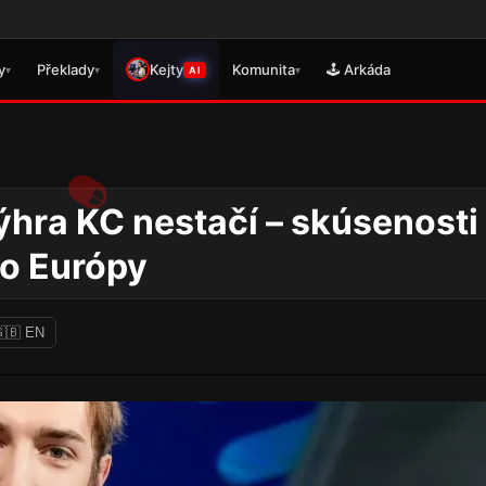
🎮 Právě s
y
Překlady
Kejty
Komunita
🕹️ Arkáda
▾
▾
▾
AI
ýhra KC nestačí – skúsenosti
do Európy
🇧 EN