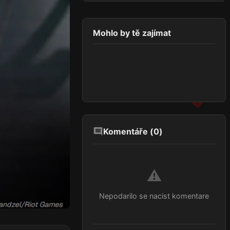
Mohlo by tě zajímat
Komentáře (
0
)
⚠️
Nepodarilo se nacist komentare