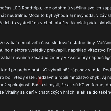
počas LEC Roadtripu, kde odohrajú väčšinu svojich záp
át neutrálne. Môže to byť výhoda aj nevýhoda, v závisl
ich to vystreliť na vrchol tabuľky. Ak však prídu slabš
, že zatiaľ nemal veľa času sledovať ostatné tímy. Väčši
 ho niektoré výsledky prekvapili, napríklad víťazstvo F
 zatiaľ nevníma zásadné zmeny v kvalite hry naprieč lig
 ktorí po prehre proti KC vyhrali päť zápasov v rade. Pod
p boli vtedy ešte „hrdzaví“ a robili množstvo chýb. Aj 
 než spokojnosť. Busio si myslí, že ak sú KC vo forme, d
že Vitality sa darí v chaotických hrách, a ak sa do takéh