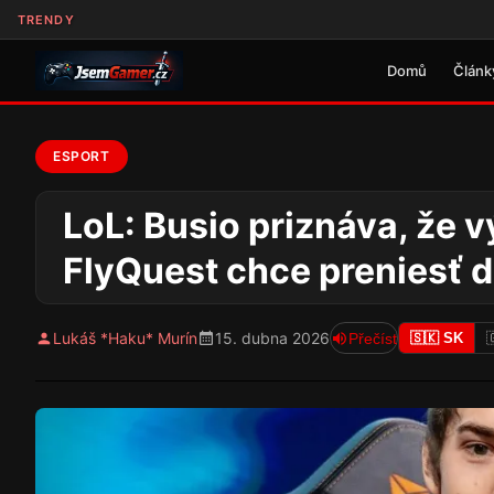
TRENDY
Domů
Článk
ESPORT
LoL: Busio priznáva, že v
FlyQuest chce preniesť 
Lukáš *Haku* Murín
15. dubna 2026
Přečíst
🇸🇰 SK
