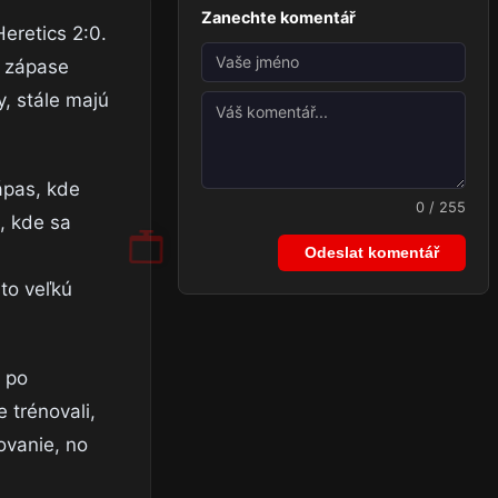
Zanechte komentář
eretics 2:0.
o zápase
y, stále majú
ápas, kde
0 / 255
, kde sa
Odeslat komentář
to veľkú
 po
 trénovali,
ovanie, no