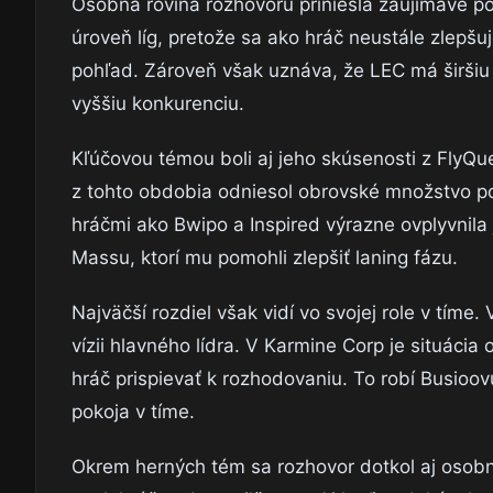
Osobná rovina rozhovoru priniesla zaujímavé po
úroveň líg, pretože sa ako hráč neustále zlepšuj
pohľad. Zároveň však uznáva, že LEC má širšiu 
vyššiu konkurenciu.
Kľúčovou témou boli aj jeho skúsenosti z FlyQu
z tohto obdobia odniesol obrovské množstvo poz
hráčmi ako Bwipo a Inspired výrazne ovplyvnila
Massu, ktorí mu pomohli zlepšiť laning fázu.
Najväčší rozdiel však vidí vo svojej role v tíme
vízii hlavného lídra. V Karmine Corp je situáci
hráč prispievať k rozhodovaniu. To robí Busioov
pokoja v tíme.
Okrem herných tém sa rozhovor dotkol aj osobné