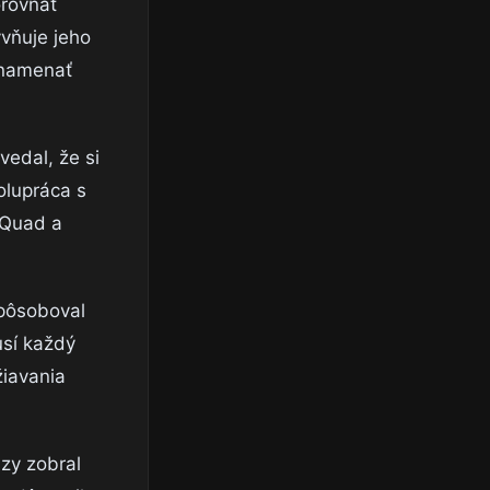
orovnať
yvňuje jeho
znamenať
vedal, že si
olupráca s
 Quad a
spôsoboval
usí každý
žiavania
zy zobral