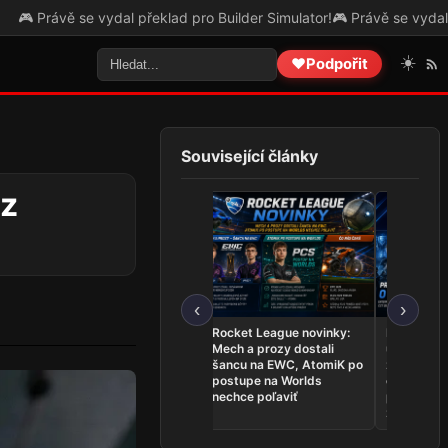
e vydal překlad pro Builder Simulator!
🎮 Právě se vydal překlad pro 
☀️
❤️
Podpořit
Související články
 z
‹
›
League of Legends
Rocket League novinky:
Najnovšie
novinky: Team Secret
Mech a prozy dostali
udalosti 26.
Whales sú na Worlds,
šancu na EWC, AtomiK po
zahrá o ti
Dardoch sa vracia a
postupe na Worlds
ovládli Ri
BoostGate dlhuje hráčom
nechce poľaviť
predstavil
zostavu