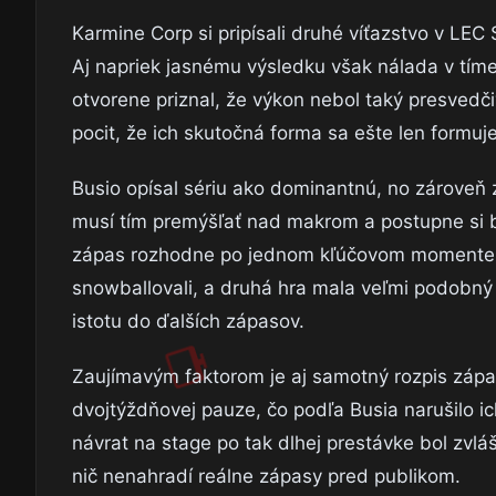
Karmine Corp si pripísali druhé víťazstvo v LEC
Aj napriek jasnému výsledku však nálada v tíme
otvorene priznal, že výkon nebol taký presvedči
pocit, že ich skutočná forma sa ešte len formuje
Busio opísal sériu ako dominantnú, no zároveň z
musí tím premýšľať nad makrom a postupne si b
zápas rozhodne po jednom kľúčovom momente. V 
snowballovali, a druhá hra mala veľmi podobný 
istotu do ďalších zápasov.
Zaujímavým faktorom je aj samotný rozpis zápa
dvojtýždňovej pauze, čo podľa Busia narušilo ich
návrat na stage po tak dlhej prestávke bol zvlá
nič nenahradí reálne zápasy pred publikom.