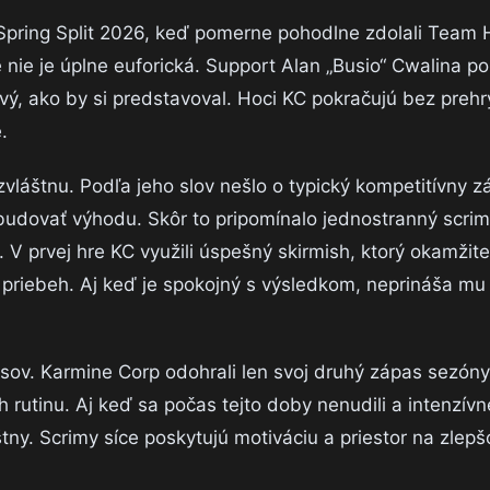
 Spring Split 2026, keď pomerne pohodlne zdolali Team H
 nie je úplne euforická. Support Alan „Busio“ Cwalina p
vý, ako by si predstavoval. Hoci KC pokračujú bez prehr
.
vláštnu. Podľa jeho slov nešlo o typický kompetitívny z
udovať výhodu. Skôr to pripomínalo jednostranný scrim
prvej hre KC využili úspešný skirmish, ktorý okamžite
priebeh. Aj keď je spokojný s výsledkom, neprináša mu 
sov. Karmine Corp odohrali len svoj druhý zápas sezóny
 rutinu. Aj keď sa počas tejto doby nenudili a intenzívne
štny. Scrimy síce poskytujú motiváciu a priestor na zlepš