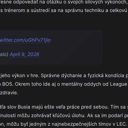
esne odpovedať na otázku o svojich silových výkonoch, 
s trénerom a sústredí sa na správnu techniku a celkovú 
twitter.com/uGhPv71jio
sio)
April 9, 2026
 jeho výkon v hre. Správne dýchanie a fyzická kondícia
bo BO5. Okrem toho ide aj o mentálny oddych od League
zdravie.
dľa slov Busia majú ešte veľa práce pred sebou. Tím sa 
 minulosti môžu zohrávať kľúčovú úlohu. Ak sa im podarí 
kon, môžu byť jedným z najnebezpečnejších tímov v LEC.