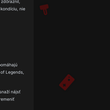
zdôraznil,
kondíciu, nie
 pomáhajú
 of Legends,
snaží nájsť
premeniť