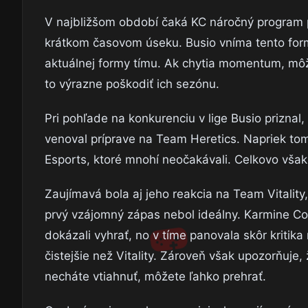
V najbližšom období čaká KC náročný program 
krátkom časovom úseku. Busio vníma tento form
aktuálnej formy tímu. Ak chytia momentum, môže 
to výrazne poškodiť ich sezónu.
Pri pohľade na konkurenciu v lige Busio priznal
venoval príprave na Team Heretics. Napriek tomu
Esports, ktoré mnohí neočakávali. Celkovo však
Zaujímavá bola aj jeho reakcia na Team Vitality,
prvý vzájomný zápas nebol ideálny. Karmine Cor
dokázali vyhrať, no v tíme panovala skôr kritika
čistejšie než Vitality. Zároveň však upozorňuje, 
necháte vtiahnuť, môžete ľahko prehrať.