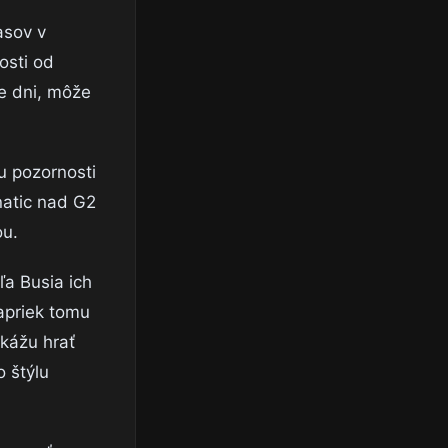
asov v
osti od
ie dni, môže
nu pozornosti
natic nad G2
ou.
ľa Busia ich
napriek tomu
okážu hrať
o štýlu