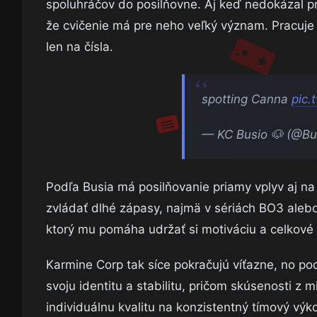
spoluhráčov do posilňovne. Aj keď nedokázal pr
že cvičenie má pre neho veľký význam. Pracuje 
len na čísla.
spotting Canna
pic.
— KC Busio 🐶 (@Bu
Podľa Busia má posilňovanie priamy vplyv aj na
zvládať dlhé zápasy, najmä v sériách BO3 ale
ktorý mu pomáha udržať si motiváciu a celkové 
Karmine Corp tak síce pokračujú víťazne, no po
svoju identitu a stabilitu, pričom skúsenosti z
individuálnu kvalitu na konzistentný tímový vý