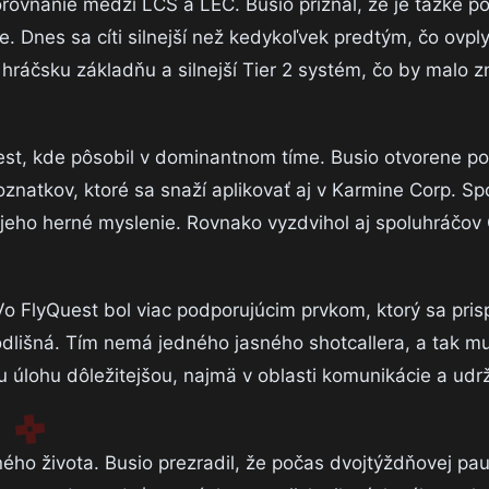
rovnanie medzi LCS a LEC. Busio priznal, že je ťažké p
e. Dnes sa cíti silnejší než kedykoľvek predtým, čo ovpl
hráčsku základňu a silnejší Tier 2 systém, čo by malo 
est, kde pôsobil v dominantnom tíme. Busio otvorene po
natkov, ktoré sa snaží aplikovať aj v Karmine Corp. Sp
 jeho herné myslenie. Rovnako vyzdvihol aj spoluhráčov
. Vo FlyQuest bol viac podporujúcim prvkom, ktorý sa pri
a odlišná. Tím nemá jedného jasného shotcallera, a tak m
u úlohu dôležitejšou, najmä v oblasti komunikácie a udr
ho života. Busio prezradil, že počas dvojtýždňovej pau