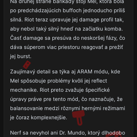
Na druhej strane barikády stojí Mel, ktorá bola
po predchádzajúcich buffoch jednoducho príliš
silná. Riot teraz upravuje jej damage profil tak,
aby nebol taký silný hneď na začiatku komba.
Časť damage sa presúva do neskoršej fázy, čo
dáva súperom viac priestoru reagovať a prežiť
jej burst.
Zaujímavý detail sa týka aj ARAM módu, kde
Mel spôsobuje problémy kvôli jej reflect
mechanike. Riot preto zvažuje špecifické
úpravy práve pre tento mód, čo naznačuje, že
balansovanie medzi rôznymi hernými režimami
je čoraz komplexnejšie.
Nerf sa nevyhol ani Dr. Mundo, ktorý dlhodobo