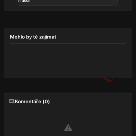
hráčom
poľaviť
Mohlo by tě zajímat
Komentáře (
0
)
⚠️