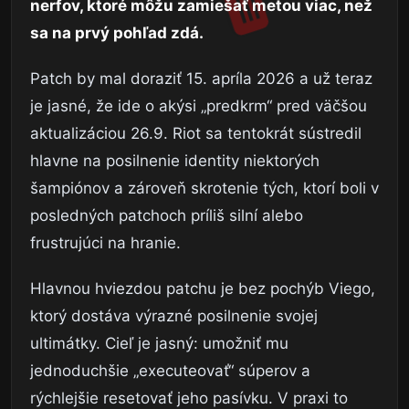
nerfov, ktoré môžu zamiešať metou viac, než
sa na prvý pohľad zdá.
Patch by mal doraziť 15. apríla 2026 a už teraz
je jasné, že ide o akýsi „predkrm“ pred väčšou
aktualizáciou 26.9. Riot sa tentokrát sústredil
hlavne na posilnenie identity niektorých
šampiónov a zároveň skrotenie tých, ktorí boli v
posledných patchoch príliš silní alebo
frustrujúci na hranie.
Hlavnou hviezdou patchu je bez pochýb Viego,
ktorý dostáva výrazné posilnenie svojej
ultimátky. Cieľ je jasný: umožniť mu
jednoduchšie „executeovať“ súperov a
rýchlejšie resetovať jeho pasívku. V praxi to