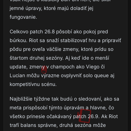
jemné úpravy, ktoré majú doladiť jej
fungovanie.
Celkovo patch 26.8 pôsobí ako pokoj pred
búrkou. Riot sa snaží stabilizovať hru a pripraviť
pôdu pre oveľa väčšie zmeny, ktoré prídu so
štartom druhej sezóny. Aj keď ide o menší
update, zmeny v champoch ako Viego či
Lucian môžu výrazne ovplyvniť solo queue aj
kompetitívnu scénu.
Najbližšie týždne tak budú o sledovaní, ako sa
meta prispôsobí týmto úpravám a hlavne, čo
všetko prinesie očakávaný patch 26.9. Ak Riot
trafí balans správne, druhá sezóna môže