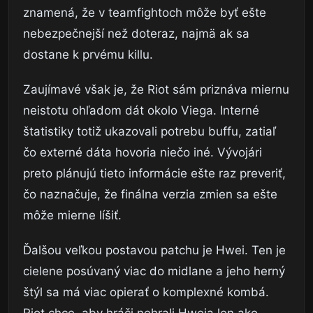
znamená, že v teamfightoch môže byť ešte
nebezpečnejší než doteraz, najmä ak sa
dostane k prvému killu.
Zaujímavé však je, že Riot sám priznáva miernu
neistotu ohľadom dát okolo Viega. Interné
štatistiky totiž ukazovali potrebu buffu, zatiaľ
čo externé dáta hovoria niečo iné. Vývojári
preto plánujú tieto informácie ešte raz preveriť,
čo naznačuje, že finálna verzia zmien sa ešte
môže mierne líšiť.
Ďalšou veľkou postavou patchu je Hwei. Ten je
cielene posúvaný viac do midlane a jeho herný
štýl sa má viac opierať o komplexné kombá.