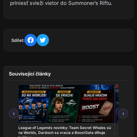
priniesť svieži vietor do Summoner’s Riftu.
Sdílet:
Související články
‹
›
skal
League of Legends novinky: Team Secret Whales sú
Rocket Lea
a žije
na Worlds, Dardoch sa vracia a BoostGate dlhuje
na EWC, A