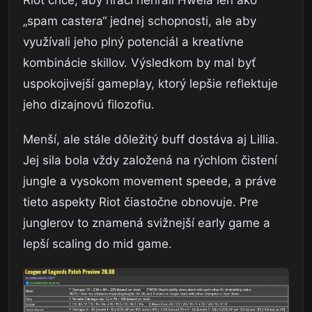
Riot chce, aby hráči nehrali Hweia len ako
„spam castera“ jednej schopnosti, ale aby
využívali jeho plný potenciál a kreatívne
kombinácie skillov. Výsledkom by mal byť
uspokojivejší gameplay, ktorý lepšie reflektuje
jeho dizajnovú filozofiu.
Menší, ale stále dôležitý buff dostáva aj Lillia.
Jej sila bola vždy založená na rýchlom čistení
jungle a vysokom movement speede, a práve
tieto aspekty Riot čiastočne obnovuje. Pre
junglerov to znamená svižnejší early game a
lepší scaling do mid game.