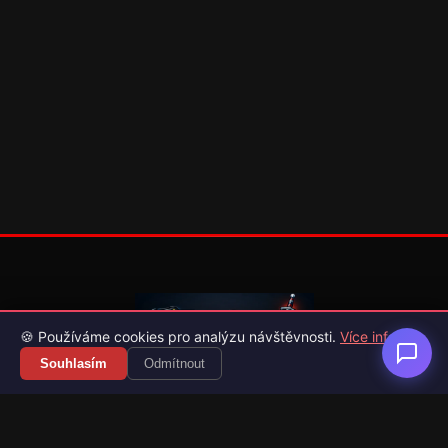
🍪 Používáme cookies pro analýzu návštěvnosti.
Více info
Souhlasím
Odmítnout
Váš průvodce světem videoher. Novinky, recenze a česko-
slovenské překlady her.
Naši partneři