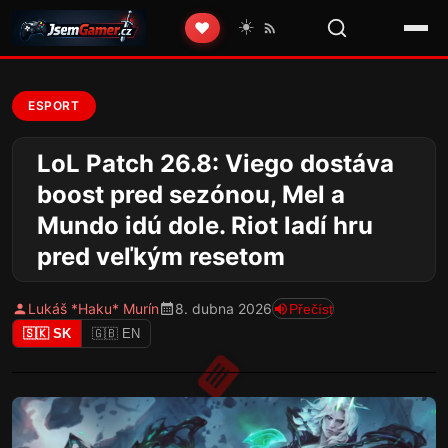
☀️
❤️
ESPORT
LoL Patch 26.8: Viego dostáva
boost pred sezónou, Mel a
Mundo idú dole. Riot ladí hru
pred veľkým resetom
Lukáš *Haku* Murín
8. dubna 2026
Přečíst
🇸🇰 SK
🇬🇧 EN