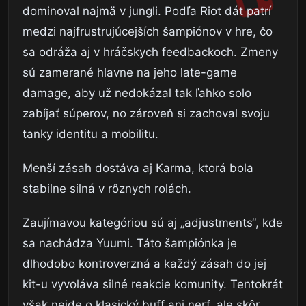
dominoval najmä v jungli. Podľa Riot dát patrí
medzi najfrustrujúcejších šampiónov v hre, čo
sa odráža aj v hráčskych feedbackoch. Zmeny
sú zamerané hlavne na jeho late-game
damage, aby už nedokázal tak ľahko solo
zabíjať súperov, no zároveň si zachoval svoju
tanky identitu a mobilitu.
Menší zásah dostáva aj Karma, ktorá bola
stabilne silná v rôznych rolách.
Zaujímavou kategóriou sú aj „adjustments“, kde
sa nachádza Yuumi. Táto šampiónka je
dlhodobo kontroverzná a každý zásah do jej
kit-u vyvoláva silné reakcie komunity. Tentokrát
však nejde o klasický buff ani nerf, ale skôr