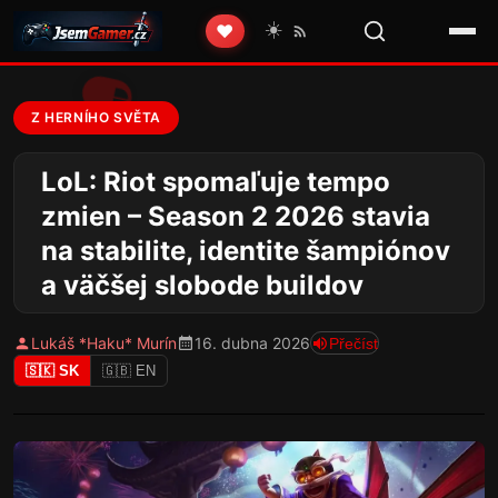
☀️
❤️
Z HERNÍHO SVĚTA
LoL: Riot spomaľuje tempo
zmien – Season 2 2026 stavia
na stabilite, identite šampiónov
a väčšej slobode buildov
Lukáš *Haku* Murín
16. dubna 2026
Přečíst
🇸🇰 SK
🇬🇧 EN