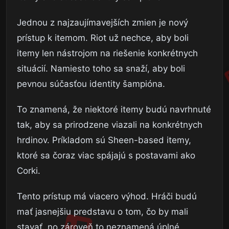
Jednou z najzaujímavejších zmien je nový
prístup k itemom. Riot už nechce, aby boli
itemy len nástrojom na riešenie konkrétnych
situácií. Namiesto toho sa snaží, aby boli
pevnou súčasťou identity šampióna.
To znamená, že niektoré itemy budú navrhnuté
tak, aby sa prirodzene viazali na konkrétnych
hrdinov. Príkladom sú Sheen-based itemy,
ktoré sa čoraz viac spájajú s postavami ako
Corki.
Tento prístup má viacero výhod. Hráči budú
mať jasnejšiu predstavu o tom, čo by mali
stavať, no zároveň to neznamená úplné