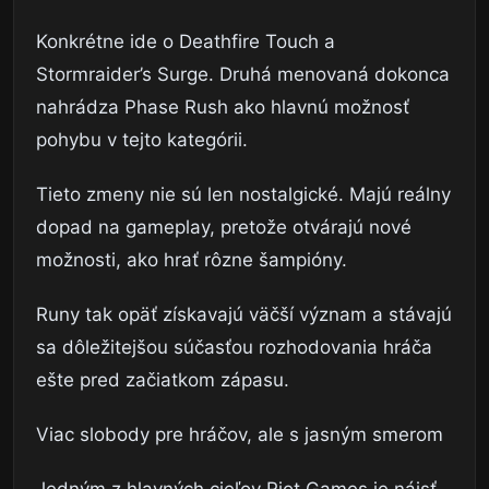
Konkrétne ide o Deathfire Touch a
Stormraider’s Surge. Druhá menovaná dokonca
nahrádza Phase Rush ako hlavnú možnosť
pohybu v tejto kategórii.
Tieto zmeny nie sú len nostalgické. Majú reálny
dopad na gameplay, pretože otvárajú nové
možnosti, ako hrať rôzne šampióny.
Runy tak opäť získavajú väčší význam a stávajú
sa dôležitejšou súčasťou rozhodovania hráča
ešte pred začiatkom zápasu.
Viac slobody pre hráčov, ale s jasným smerom
Jedným z hlavných cieľov Riot Games je nájsť