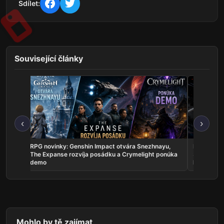
Sdílet:
Související články
‹
›
r
RPG novinky: Genshin Impact otvára Snezhnayu,
RPG novin
pozná
The Expanse rozvíja posádku a Crymelight ponúka
3 otvorí b
demo
hrateľnosť
Mohlo by tě zajímat