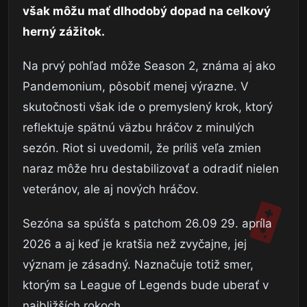
však môžu mať dlhodobý dopad na celkový
herný zážitok.
Na prvý pohľad môže Season 2, známa aj ako
Pandemonium, pôsobiť menej výrazne. V
skutočnosti však ide o premyslený krok, ktorý
reflektuje spätnú väzbu hráčov z minulých
sezón. Riot si uvedomil, že príliš veľa zmien
naraz môže hru destabilizovať a odradiť nielen
veteránov, ale aj nových hráčov.
Sezóna sa spúšťa s patchom 26.09 29. apríla
2026 a aj keď je kratšia než zvyčajne, jej
význam je zásadný. Naznačuje totiž smer,
ktorým sa League of Legends bude uberať v
najbližších rokoch.