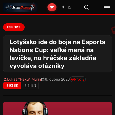
☀️
❤️
ESPORT
Lotyšsko ide do boja na Esports
Nations Cup: veľké mená na
lavičke, no hráčska základňa
vyvoláva otázniky
Lukáš *Haku* Murín
6. dubna 2026
Přečíst
🇸🇰 SK
🇬🇧 EN