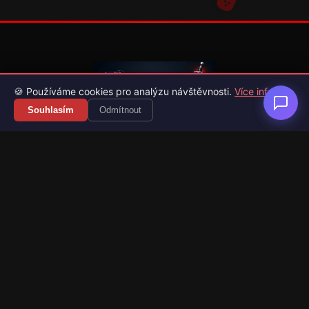
🍪 Používáme cookies pro analýzu návštěvnosti.
Více info
Souhlasím
Odmítnout
Váš průvodce světem videoher. Novinky, recenze a česko-
slovenské překlady her.
Naši partneři
Kategorie
Novinky
Recenze
Překlady her