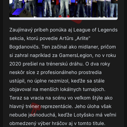
Zaujímavý príbeh ponúka aj League of Legends
sekcia, ktorú povedie Artūrs „Arlite“
Bogdanovičs. Ten začínal ako midlaner, pričom
si zahral napríklad za GamersLegion, no v roku
2020 prešiel na trénerskú dráhu. O dva roky
neskôr síce z profesionálneho prostredia
ustúpil, no úplne nezmizol, keďže sa stále
objavoval na menších lokálnych turnajoch.
Teraz sa vracia na scénu vo veľkom štýle ako
hlavný tréner reprezentácie. Jeho úloha však
nebude jednoduchá, keďže Lotyšsko má veľmi
obmedzený výber hráčov aj v tomto titule.