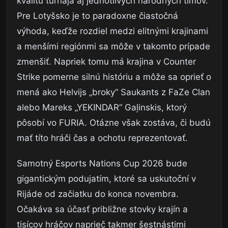
kvalitu turnaja aj jednotlivých národných tímov.
Pre Lotyšsko je to paradoxne čiastočná
výhoda, keďže rozdiel medzi elitnými krajinami
a menšími regiónmi sa môže v takomto prípade
zmenšiť. Napriek tomu má krajina v Counter
Strike pomerne silnú históriu a môže sa oprieť o
mená ako Helvijs „broky“ Saukants z FaZe Clan
alebo Mareks „YEKINDAR“ Gaļinskis, ktorý
pôsobí vo FURIA. Otázne však zostáva, či budú
mať títo hráči čas a ochotu reprezentovať.
Samotný Esports Nations Cup 2026 bude
gigantickým podujatím, ktoré sa uskutoční v
Rijáde od začiatku do konca novembra.
Očakáva sa účasť približne stovky krajín a
tisícov hráčov naprieč takmer šestnástimi