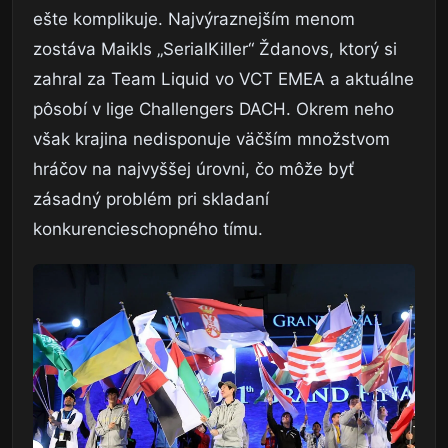
ešte komplikuje. Najvýraznejším menom
zostáva Maikls „SerialKiller“ Ždanovs, ktorý si
zahral za Team Liquid vo VCT EMEA a aktuálne
pôsobí v lige Challengers DACH. Okrem neho
však krajina nedisponuje väčším množstvom
hráčov na najvyššej úrovni, čo môže byť
zásadný problém pri skladaní
konkurencieschopného tímu.