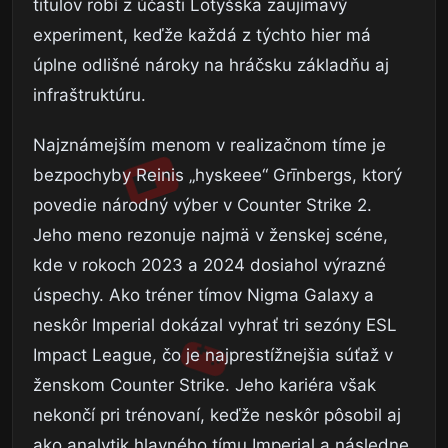
titulov robí z účasti Lotyšska zaujímavý
experiment, keďže každá z týchto hier má
úplne odlišné nároky na hráčsku základňu aj
infraštruktúru.
Najznámejším menom v realizačnom tíme je
bezpochyby Reinis „hyskeee“ Grīnbergs, ktorý
povedie národný výber v Counter Strike 2.
Jeho meno rezonuje najmä v ženskej scéne,
kde v rokoch 2023 a 2024 dosiahol výrazné
úspechy. Ako tréner tímov Nigma Galaxy a
neskôr Imperial dokázal vyhrať tri sezóny ESL
Impact League, čo je najprestížnejšia súťaž v
ženskom Counter Strike. Jeho kariéra však
nekončí pri trénovaní, keďže neskôr pôsobil aj
ako analytik hlavného tímu Imperial a následne