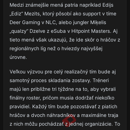
Medzi známejšie mená patria napríklad Edijs
„Ediz“ Mezits, ktorý pôsobí ako support v tíme
Deer Gaming v NLC, alebo jungler Miķelis
„qualzy“ Dzelve z eSuba v Hitpoint Masters. Aj
tieto mená však ukazujú, že ide skôr o hráčov z
regionálnych líg než o hviezdy najvyššej
úrovne.
Veľkou výzvou pre celý realizačný tím bude aj
samotný proces skladania zostavy. Tréneri
majú len približne tri týždne na to, aby vybrali
finálny roster, pričom musia dodržať niekoľko
pravidiel. Každý tím bude pozostávať z piatich
hráčov a dvoch náhradníkov a maximálne traja
z nich môžu pochádzať z jednej organizácie. To