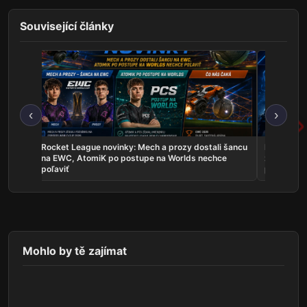
Související články
‹
›
les sú
Rocket League novinky: Mech a prozy dostali šancu
Najnovšie e
uje
na EWC, AtomiK po postupe na Worlds nechce
zahrá o ti
poľaviť
predstavil
Mohlo by tě zajímat