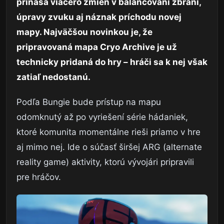
prináša viacero zmien v balancovaní zbraní,
úpravy zvuku aj náznak príchodu novej
mapy. Najväčšou novinkou je, že
pripravovaná mapa Cryo Archive je už
technicky pridaná do hry – hráči sa k nej však
zatiaľ nedostanú.
Podľa Bungie bude prístup na mapu
odomknutý až po vyriešení série hádaniek,
ktoré komunita momentálne rieši priamo v hre
aj mimo nej. Ide o súčasť širšej ARG (alternate
reality game) aktivity, ktorú vývojári pripravili
pre hráčov.