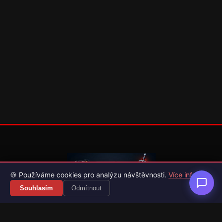
🍪 Používáme cookies pro analýzu návštěvnosti.
Více info
Souhlasím
Odmítnout
Váš průvodce světem videoher. Novinky, recenze a česko-
slovenské překlady her.