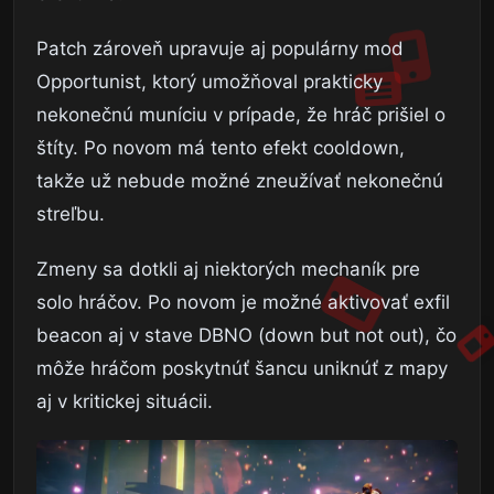
Patch zároveň upravuje aj populárny mod
Opportunist, ktorý umožňoval prakticky
nekonečnú muníciu v prípade, že hráč prišiel o
štíty. Po novom má tento efekt cooldown,
takže už nebude možné zneužívať nekonečnú
streľbu.
Zmeny sa dotkli aj niektorých mechaník pre
solo hráčov. Po novom je možné aktivovať exfil
beacon aj v stave DBNO (down but not out), čo
môže hráčom poskytnúť šancu uniknúť z mapy
aj v kritickej situácii.