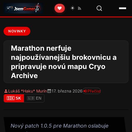
☀️
❤️
NOVINKY
Marathon nerfuje
najpoužívanejšiu brokovnicu a
pripravuje novú mapu Cryo
Archive
Lukáš *Haku* Murín
17. března 2026
Přečíst
🇸🇰 SK
🇬🇧 EN
Nový patch 1.0.5 pre Marathon oslabuje