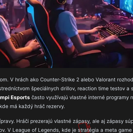
rom. V hrách ako Counter-Strike 2 alebo Valorant rozho
tredníctvom špeciálnych drillov, reaction time testov a s
mpi Esports
často využívajú vlastné interné programy 
, kde má každý hráč rezervy.
pravy. Hráči prezerajú vlastné zápasy, ale aj zápasy sú
ntov. V League of Legends, kde je stratégia a meta game