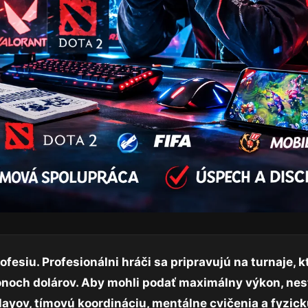
esiu. Profesionálni hráči sa pripravujú na turnaje, k
liónoch dolárov. Aby mohli podať maximálny výkon, nest
layov, tímovú koordináciu, mentálne cvičenia a fyzick