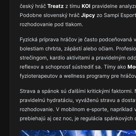
český hráč
Treatz
z tímu
KOI
pravidelne analyzu
Podobne slovenský hráč
Jipcy
zo Sampi Esports
rozhodovanie pod tlakom.
Fyzická príprava hráčov je často podceňovaná v
bolestiam chrbta, zápästí alebo očiam. Profesio
strečingom, kardio aktivitami a pravidelným odd
reflexov a schopnosť sústrediť sa. Tímy ako
Mo
fyzioterapeutov a wellness programy pre hráčo
Strava a spánok sú ďalšími kritickými faktormi. N
pravidelnú hydratáciu, vyváženú stravu a dost
rozhodovanie. V mobilnom e‑sporte, napríklad 
prebiehajú aj cez noc, je regulácia spánkových 