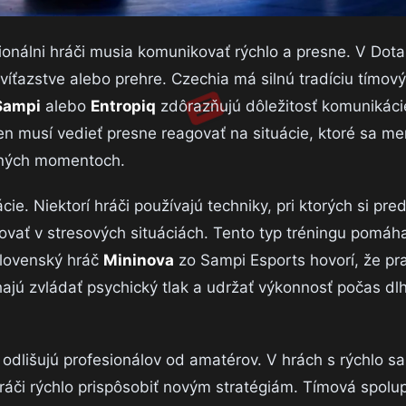
onálni hráči musia komunikovať rýchlo a presne. V Dota
íťazstve alebo prehre. Czechia má silnú tradíciu tímový
Sampi
alebo
Entropiq
zdôrazňujú dôležitosť komunikácie
len musí vedieť presne reagovať na situácie, ktoré sa m
očných momentoch.
ie. Niektorí hráči používajú techniky, pri ktorých si pre
ovať v stresových situáciách. Tento typ tréningu pomáh
Slovenský hráč
Mininova
zo Sampi Esports hovorí, že pr
ajú zvládať psychický tlak a udržať výkonnosť počas dl
ré odlišujú profesionálov od amatérov. V hrách s rýchlo 
áči rýchlo prispôsobiť novým stratégiám. Tímová spolu