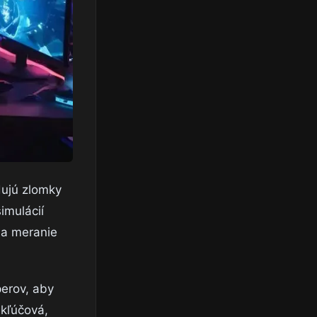
dujú zlomky
imulácií
na meranie
perov, aby
 kľúčová,