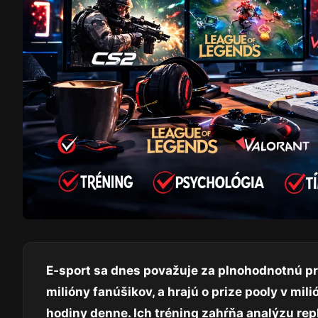
E‑sport sa dnes považuje za plnohodnotnú prof
milióny fanúšikov, a hrajú o prize pooly v mi
hodiny denne. Ich tréning zahŕňa analýzu rep