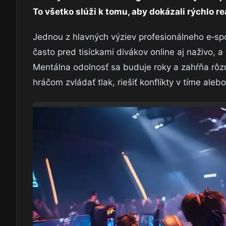
To všetko slúži k tomu, aby dokázali rýchlo r
Jednou z hlavných výziev profesionálneho e‑spo
často pred tisíckami divákov online aj naživo, a
Mentálna odolnosť sa buduje roky a zahŕňa rôzn
hráčom zvládať tlak, riešiť konflikty v tíme al