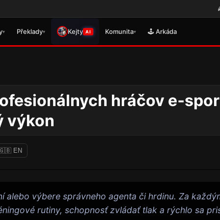
🎮 Právě se vydal překlad pro D
y
Překlady
Kejty
Komunita
🕹️ Arkáda
▾
▾
▾
AI
profesionálnych hráčov e‑spo
ý výkon
🇬🇧 EN
ikaní alebo výbere správneho agenta či hrdinu. Za kaž
réningové rutiny, schopnosť zvládať tlak a rýchlo sa p