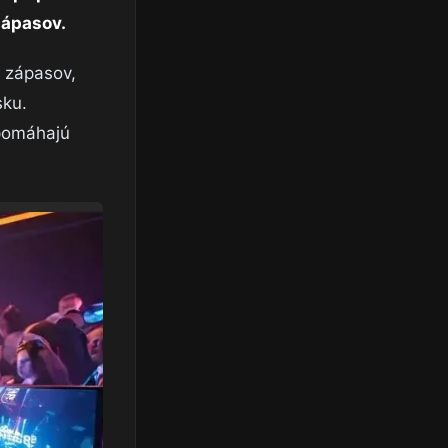
zápasov.
s zápasov,
sku.
 pomáhajú