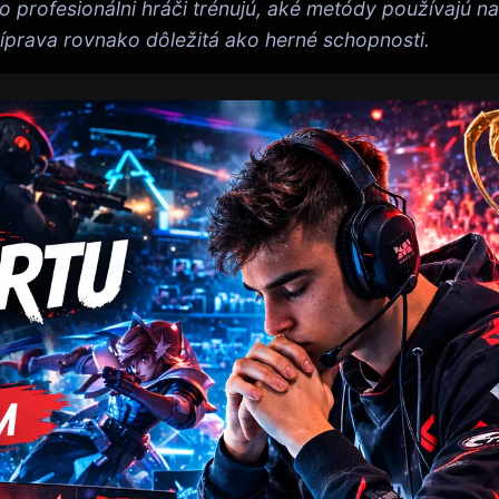
 profesionálni hráči trénujú, aké metódy používajú na
ríprava rovnako dôležitá ako herné schopnosti.