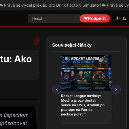
rink Factory Simulator!
🎮 Právě se vydal překlad pro The Legend of 
☀️
❤️
Podpořit
Související články
rtu: Ako
‹
›
League of Legends
Rocket League novinky:
Najnovšie
novinky: Team Secret
Mech a prozy dostali
udalosti 26.
Whales sú na Worlds,
šancu na EWC, AtomiK po
zahrá o ti
Dardoch sa vracia a
postupe na Worlds
ovládli Ri
BoostGate dlhuje hráčom
nechce poľaviť
predstavil
dým úspechom
zostavu
rispôsobovať