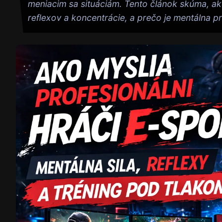
meniacim sa situáciám. Tento článok skúma, ako
reflexov a koncentrácie, a prečo je mentálna p