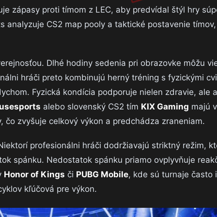
je zápasy proti tímom z LEC, aby predvídal štýl hry súp
 analyzuje CS2 map pooly a taktické postavenie tímov, 
erejnosťou. Dlhé hodiny sedenia pri obrazovke môžu vie
nálni hráči preto kombinujú herný tréning s fyzickými cv
ychom. Fyzická kondícia podporuje nielen zdravie, ale a
usesports
alebo slovenský CS2 tím
KIX Gaming
majú v
v, čo zvyšuje celkový výkon a predchádza zraneniam.
iektorí profesionálni hráči dodržiavajú striktný režim, k
atok spánku. Nedostatok spánku priamo ovplyvňuje reak
v
Honor of Kings
či
PUBG Mobile
, kde sú turnaje často 
cyklov kľúčová pre výkon.