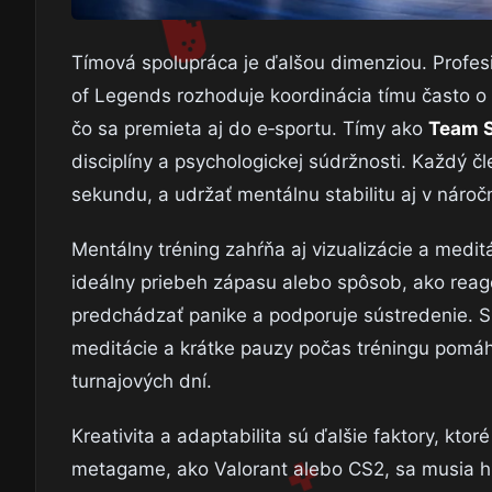
Tímová spolupráca je ďalšou dimenziou. Profesi
of Legends rozhoduje koordinácia tímu často o v
čo sa premieta aj do e‑sportu. Tímy ako
Team 
disciplíny a psychologickej súdržnosti. Každý č
sekundu, a udržať mentálnu stabilitu aj v nár
Mentálny tréning zahŕňa aj vizualizácie a meditác
ideálny priebeh zápasu alebo spôsob, ako reag
predchádzať panike a podporuje sústredenie. 
meditácie a krátke pauzy počas tréningu pomáh
turnajových dní.
Kreativita a adaptabilita sú ďalšie faktory, kto
metagame, ako Valorant alebo CS2, sa musia hr