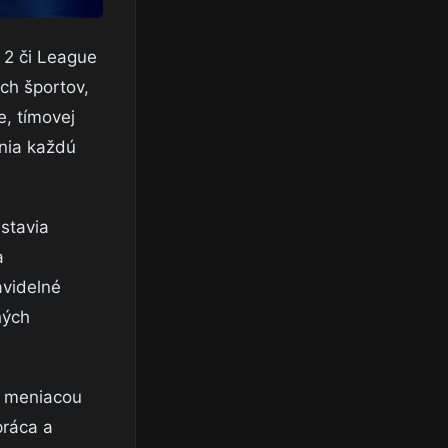
 2 či League
ch športov,
, tímovej
enia každú
dstavia
a
avidelné
hých
sa meniacou
práca a