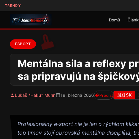
TRENDY
Domů
Článk
ESPORT
Mentálna sila a reflexy 
sa pripravujú na špičkov
Lukáš *Haku* Murín
18. března 2026
Přečíst
🇸🇰 SK
Profesionálny e‑sport nie je len o rýchlom kl
top tímov stojí obrovská mentálna disciplína, t