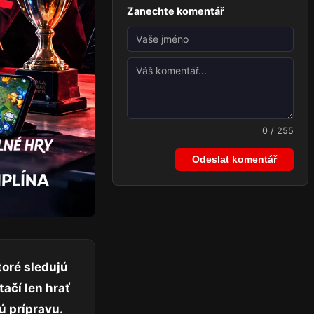
Zanechte komentář
0 / 255
Odeslat komentář
toré sledujú
ačí len hrať
ú prípravu.