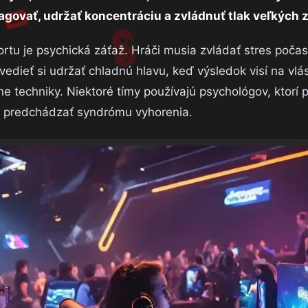
eagovať, udržať koncentráciu a zvládnuť tlak veľkých 
rtu je psychická záťaž. Hráči musia zvládať stres poča
 vedieť si udržať chladnú hlavu, keď výsledok visí na vlá
e techniky. Niektoré tímy používajú psychológov, ktorí
ebo predchádzať syndrómu vyhorenia.