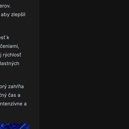
erov.
aby zlepšil
sť k
ičeniami,
j rýchlosť
lastných
torý zahŕňa
čný čas a
intenzívne a