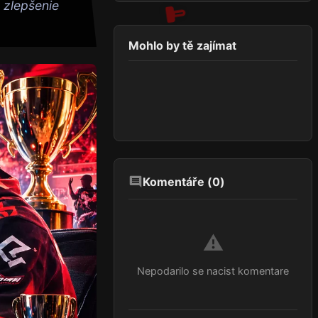
 zlepšenie
Mohlo by tě zajímat
Komentáře (
0
)
⚠️
Nepodarilo se nacist komentare