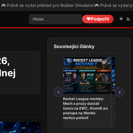
Builder Simulator!
🎮 Právě se vydal překlad pro The Legend of Heroe
☀️
❤️
Podpořit
Související články
26,
lnej
‹
›
League of Legends
Rocket League novinky:
Najnovšie
novinky: Team Secret
Mech a prozy dostali
udalosti 26.
Whales sú na Worlds,
šancu na EWC, AtomiK po
zahrá o ti
Dardoch sa vracia a
postupe na Worlds
ovládli Ri
BoostGate dlhuje hráčom
nechce poľaviť
predstavil
zostavu