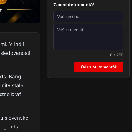
Zanechte komentář
mi. V Indii
 sledovanosti
0 / 255
Odeslat komentář
nds: Bang
nity stále
ožno brať
 a slovenské
 Legends