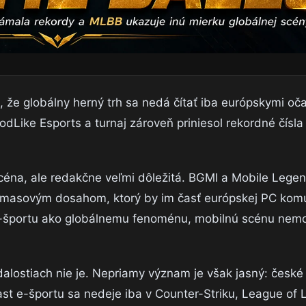
 že globálny herný trh sa nedá čítať iba európskymi oča
ke Esports a turnaj zároveň priniesol rekordné čísla
céna, ale redakčne veľmi dôležitá. BGMI a Mobile Lege
 s masovým dosahom, ktorý by im časť európskej PC komu
 e-športu ako globálnemu fenoménu, mobilnú scénu nem
alostiach nie je. Nepriamy význam je však jasný: české
ast e-športu sa nedeje iba v Counter-Striku, League of