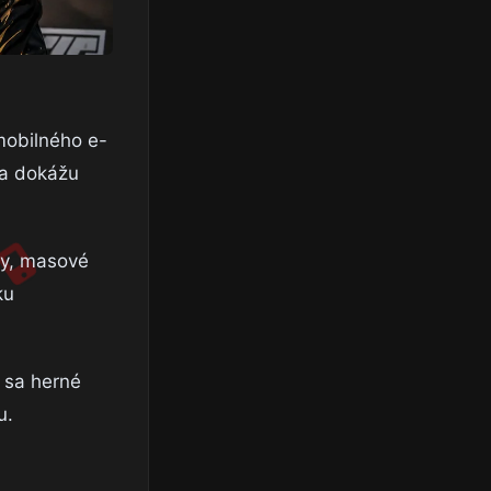
mobilného e-
sa dokážu
čky, masové
ku
k sa herné
u.