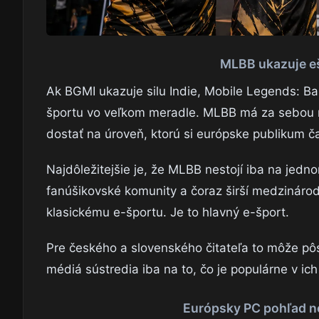
MLBB ukazuje eš
Ak BGMI ukazuje silu Indie, Mobile Legends: B
športu vo veľkom meradle. MLBB má za sebou r
dostať na úroveň, ktorú si európske publikum ča
Najdôležitejšie je, že MLBB nestojí iba na jedn
fanúšikovské komunity a čoraz širší medzinárodn
klasickému e-športu. Je to hlavný e-šport.
Pre českého a slovenského čitateľa to môže pôs
médiá sústredia iba na to, čo je populárne v ich
Európsky PC pohľad n