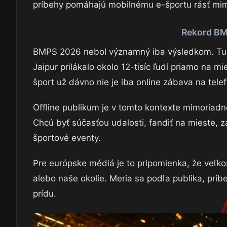
príbehy pomáhajú mobilnému e-športu rásť mim
Rekord BMP
BMPS 2026 nebol významný iba výsledkom. Turnaj
Jaipur prilákalo okolo 12-tisíc ľudí priamo na m
šport už dávno nie je iba online zábava na tele
Offline publikum je v tomto kontexte mimoriadn
Chcú byť súčasťou udalosti, fandiť na mieste, z
športové eventy.
Pre európske médiá je to pripomienka, že veľkos
alebo naše okolie. Meria sa podľa publika, príbe
prídu.