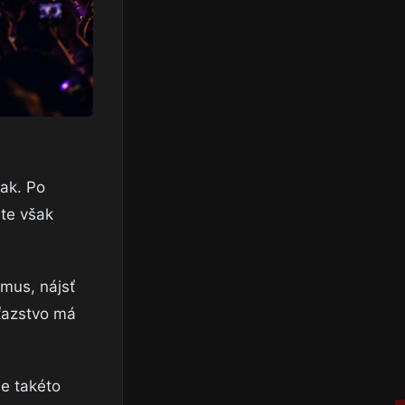
pak. Po
áte však
tmus, nájsť
íťazstvo má
ne takéto