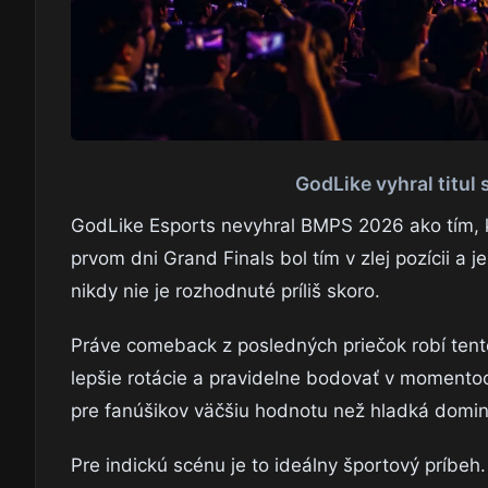
GodLike vyhral titul
GodLike Esports nevyhral BMPS 2026 ako tím, kt
prvom dni Grand Finals bol tím v zlej pozícii a 
nikdy nie je rozhodnuté príliš skoro.
Práve comeback z posledných priečok robí tento
lepšie rotácie a pravidelne bodovať v momentoc
pre fanúšikov väčšiu hodnotu než hladká domin
Pre indickú scénu je to ideálny športový príbe