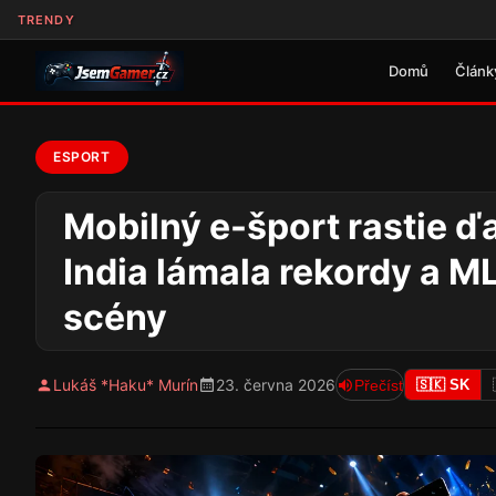
TRENDY
Domů
Článk
ESPORT
Mobilný e-šport rastie ď
India lámala rekordy a M
scény
Lukáš *Haku* Murín
23. června 2026
Přečíst
🇸🇰 SK