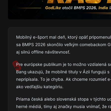
Mobilný e-šport mal deň, ktorý opäť pripomenul,
sa BMPS 2026 skončilo veľkým comebackom GodLi
aj silnú offline návštevnosť.
Pre európske publikum je to možno vzdialená s
Bang ukazujú, že mobilné tituly v Ázii fungujú
nepripísala. To je chyba. Ak chceme rozumieť
ako vedľajšiu kategóriu.
Priama česká alebo slovenská stopa v týchto ud
herné médiá, tímy aj značky musia vnímať, že r