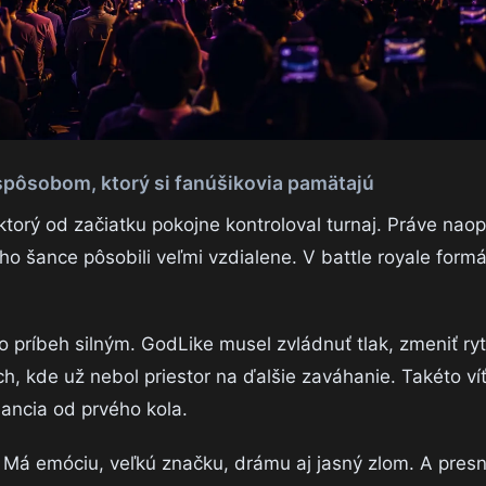
 spôsobom, ktorý si fanúšikovia pamätajú
orý od začiatku pokojne kontroloval turnaj. Práve nao
jeho šance pôsobili veľmi vzdialene. V battle royale form
 príbeh silným. GodLike musel zvládnuť tlak, zmeniť ry
h, kde už nebol priestor na ďalšie zaváhanie. Takéto v
ancia od prvého kola.
h. Má emóciu, veľkú značku, drámu aj jasný zlom. A pres