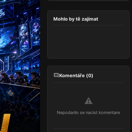
Mohlo by tě zajímat
Komentáře (
0
)
⚠️
Nepodarilo se nacist komentare