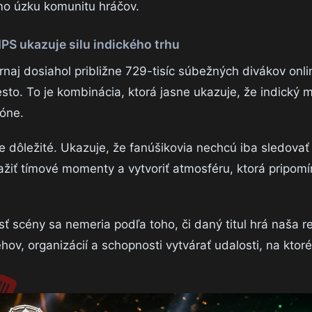
o úzku komunitu hráčov.
S ukazuje silu indického trhu
 dosiahol približne 729-tisíc súbežných divákov onlin
iesto. To je kombinácia, ktorá jasne ukazuje, že indický 
fóne.
e dôležité. Ukazuje, že fanúšikovia nechcú iba sledovať
ažiť tímové momenty a vytvoriť atmosféru, ktorá pripomí
ť scény sa nemeria podľa toho, či daný titul hrá naša r
hov, organizácií a schopnosti vytvárať udalosti, na ktoré