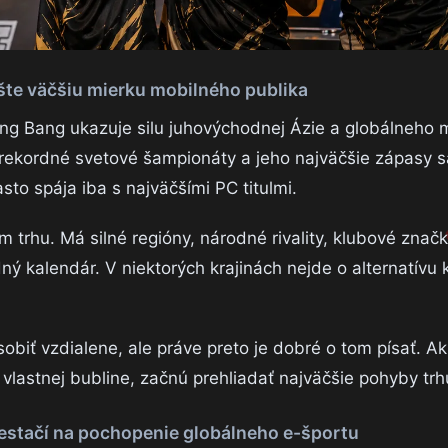
te väčšiu mierku mobilného publika
ang Bang ukazuje silu juhovýchodnej Ázie a globálneho 
ekordné svetové šampionáty a jeho najväčšie zápasy 
sto spája iba s najväčšími PC titulmi.
om trhu. Má silné regióny, národné rivality, klubové zna
ý kalendár. V niektorých krajinách nejde o alternatívu 
obiť vzdialene, ale práve preto je dobré o tom písať. A
 vlastnej bubline, začnú prehliadať najväčšie pohyby trh
estačí na pochopenie globálneho e-športu