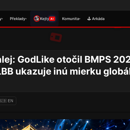
🎮 Právě se vydal překlad pro 
y
Překlady
Kejty
Komunita
🕹️ Arkáda
▾
▾
▾
AI
alej: GodLike otočil BMPS 20
LBB ukazuje inú mierku globá
🇬🇧 EN