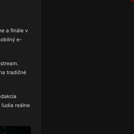
e a finále v
mobilný e-
 stream.
na tradičné
edakcia
 ľudia reálne