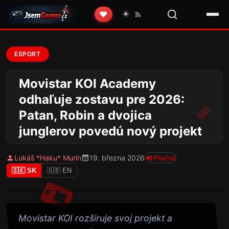
☀️
❤️
ESPORT
Movistar KOI Academy
odhaľuje zostavu pre 2026:
Patan, Robin a dvojica
junglerov povedú nový projekt
Lukáš *Haku* Murín
19. března 2026
Přečíst
🇸🇰 SK
🇬🇧 EN
Movistar KOI rozširuje svoj projekt a