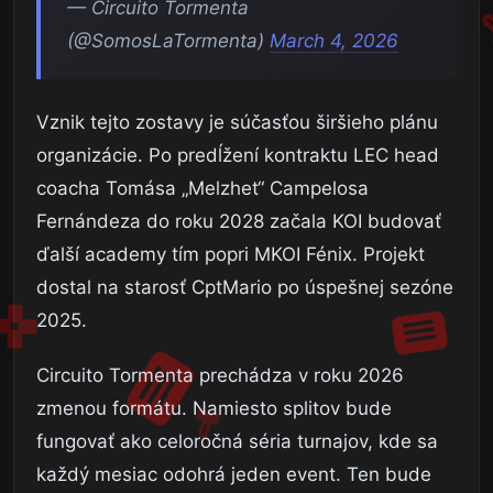
— Circuito Tormenta
(@SomosLaTormenta)
March 4, 2026
Vznik tejto zostavy je súčasťou širšieho plánu
organizácie. Po predĺžení kontraktu LEC head
coacha Tomása „Melzhet“ Campelosa
Fernándeza do roku 2028 začala KOI budovať
ďalší academy tím popri MKOI Fénix. Projekt
dostal na starosť CptMario po úspešnej sezóne
2025.
Circuito Tormenta prechádza v roku 2026
zmenou formátu. Namiesto splitov bude
fungovať ako celoročná séria turnajov, kde sa
každý mesiac odohrá jeden event. Ten bude