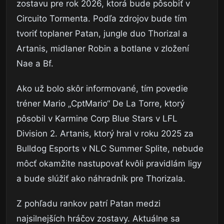
zostavu pre rok 2026, ktorá bude pôsobiť v
Circuito Tormenta. Podľa zdrojov bude tím
tvoriť toplaner Patan, jungle duo Thorizal a
Artanis, midlaner Robin a botlane v zložení
Nae a Bf.
Ako už bolo skôr informované, tím povedie
tréner Mario „CptMario“ De La Torre, ktorý
pôsobil v Karmine Corp Blue Stars v LFL
Division 2. Artanis, ktorý hral v roku 2025 za
Bulldog Esports v NLC Summer Splite, nebude
môcť okamžite nastupovať kvôli pravidlám ligy
a bude slúžiť ako náhradník pre Thorizala.
Z pohľadu rankov patrí Patan medzi
najsilnejších hráčov zostavy. Aktuálne sa