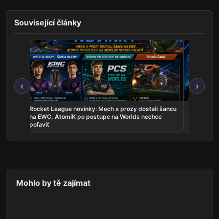
Související články
‹
›
les sú
Rocket League novinky: Mech a prozy dostali šancu
Najnovšie e
uje
na EWC, AtomiK po postupe na Worlds nechce
zahrá o ti
poľaviť
predstavil
Mohlo by tě zajímat