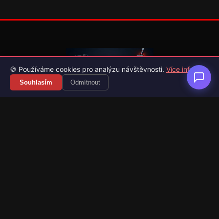
🍪 Používáme cookies pro analýzu návštěvnosti.
Více info
Souhlasím
Odmítnout
Váš průvodce světem videoher. Novinky, recenze a česko-
slovenské překlady her.
Naši partneři
Kategorie
Novinky
Recenze
Překlady her