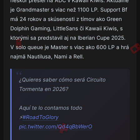
neskôr prešiel na ADC v Kawaii Kiwis. Aktuálne
je Grandmaster s viac než 1100 LP. Support Bf
má 24 rokov a skúsenosti z tímov ako Green
Dolphin Gaming, LittleSans či Kawaii Kiwis, s
ktorými sa predstavil aj na Iberian Cupe 2025.
V solo queue je Master s viac ako 600 LP a hrá
najmä Nautilusa, Nami a Rell.
¿Quieres saber cómo será Circuito
Tormenta en 2026?
Aquí te lo contamos todo
⚡️
#RoadToGlory
pic.twitter.com/Qd4qBbWerO