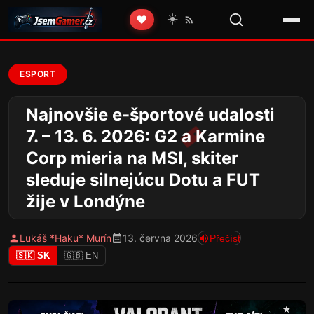
☀️
❤️
ESPORT
Najnovšie e-športové udalosti
7. – 13. 6. 2026: G2 a Karmine
Corp mieria na MSI, skiter
sleduje silnejúcu Dotu a FUT
žije v Londýne
Lukáš *Haku* Murín
13. června 2026
Přečíst
🇸🇰 SK
🇬🇧 EN