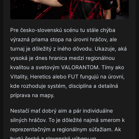
Pre česko-slovenskú scénu tu stále chýba
výrazná priama stopa na úrovni hráčov, ale
turnaj je dôležitý z iného dôvodu. Ukazuje, aká
vysoká je dnes hranica medzi regionálnou
kvalitou a svetovým VALORANTOM. Tímy ako
Vitality, Heretics alebo FUT fungujú na úrovni,
kde rozhoduje systém, disciplína a detailná
príprava na mapy.
Nestačí mať dobrý aim a pár individuálne
silných hráčov. To je dôležité najmä smerom k
reprezentačným a regionálnym súťažiam. Ak
budú české a slovenské výbery vo