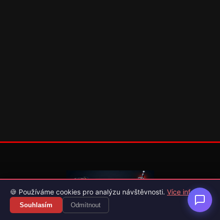
🍪 Používáme cookies pro analýzu návštěvnosti.
Více info
Souhlasím
Odmítnout
Váš průvodce světem videoher. Novinky, recenze a česko-