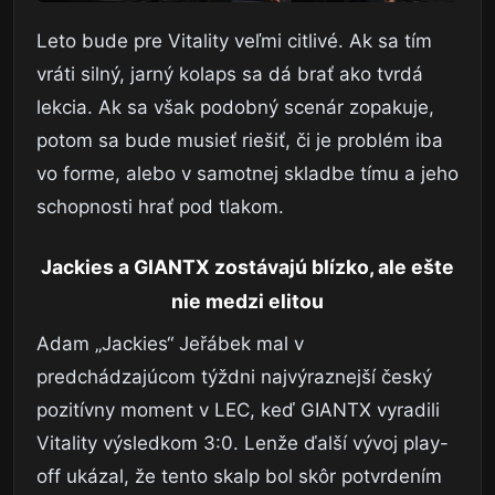
Leto bude pre Vitality veľmi citlivé. Ak sa tím
vráti silný, jarný kolaps sa dá brať ako tvrdá
lekcia. Ak sa však podobný scenár zopakuje,
potom sa bude musieť riešiť, či je problém iba
vo forme, alebo v samotnej skladbe tímu a jeho
schopnosti hrať pod tlakom.
Jackies a GIANTX zostávajú blízko, ale ešte
nie medzi elitou
Adam „Jackies“ Jeřábek mal v
predchádzajúcom týždni najvýraznejší český
pozitívny moment v LEC, keď GIANTX vyradili
Vitality výsledkom 3:0. Lenže ďalší vývoj play-
off ukázal, že tento skalp bol skôr potvrdením