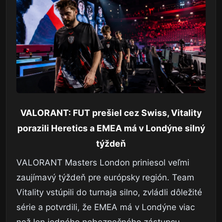
VALORANT: FUT prešiel cez Swiss, Vitality
porazili Heretics a EMEA má v Londýne silný
týždeň
VALORANT Masters London priniesol veľmi
zaujímavý týždeň pre európsky región. Team
Vitality vstúpili do turnaja silno, zvládli dôležité
série a potvrdili, že EMEA má v Londýne viac
než len jedného nebezpečného zástupcu.