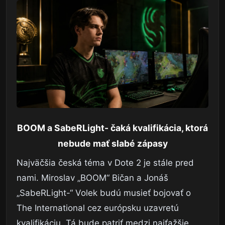
BOOM a SabeRLight- čaká kvalifikácia, ktorá
nebude mať slabé zápasy
Najväčšia česká téma v Dote 2 je stále pred
nami. Miroslav „BOOM“ Bičan a Jonáš
„SabeRLight-“ Volek budú musieť bojovať o
The International cez európsku uzavretú
kvalifikáciu. Tá bude patriť medzi najťažšie