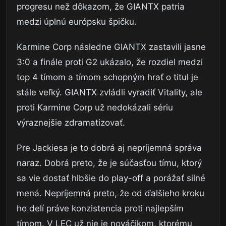
progresu než dôkazom, že GIANTX patria
medzi úplnú európsku špičku.
Karmine Corp následne GIANTX zastavili jasne
3:0 a finále proti G2 ukázalo, že rozdiel medzi
top 4 tímom a tímom schopným hrať o titul je
stále veľký. GIANTX zvládli vyradiť Vitality, ale
proti Karmine Corp už nedokázali sériu
výraznejšie zdramatizovať.
Pre Jackiesa je to dobrá aj nepríjemná správa
naraz. Dobrá preto, že je súčasťou tímu, ktorý
sa vie dostať hlbšie do play-off a porážať silné
mená. Nepríjemná preto, že od ďalšieho kroku
ho delí práve konzistencia proti najlepším
tímom. V LEC už nie je nováčikom, ktorému