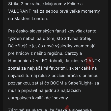
Strike 2 pokračuje Majorom v Kolíne a
VALORANT má za sebou prvé veľké momenty
na Masters London.
Pre česko-slovenských fanúšikov však tento
týždeň nebol iba o tom, kto zdvihol trofej.
Dôležitejšie je, čo nové výsledky znamenajú
pre hráčov z nášho regiónu. Carzzy a
Humanoid už v LEC dohrali, Jackies s GIANTX
zostal za najväčšími favoritmi, skiter čaká na
najväčší turnaj roka z pozície hráča s priamou
pozvánkou, zatiaľ čo BOOM a SabeRLight- sa
musia pripraviť na jednu z najťažších
európskych kvalifikácií sezóny.
Zároveň sa ukazuje, že česká a slovenská