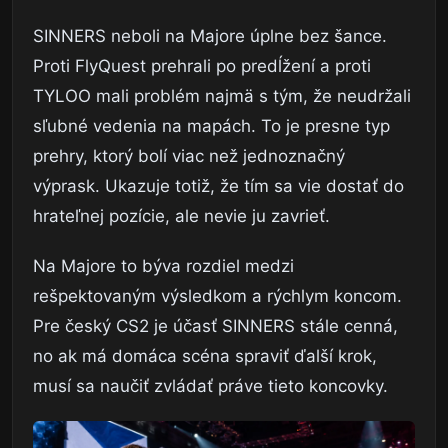
SINNERS neboli na Majore úplne bez šance.
Proti FlyQuest prehrali po predĺžení a proti
TYLOO mali problém najmä s tým, že neudržali
sľubné vedenia na mapách. To je presne typ
prehry, ktorý bolí viac než jednoznačný
výprask. Ukazuje totiž, že tím sa vie dostať do
hrateľnej pozície, ale nevie ju zavrieť.
Na Majore to býva rozdiel medzi
rešpektovaným výsledkom a rýchlym koncom.
Pre český CS2 je účasť SINNERS stále cenná,
no ak má domáca scéna spraviť ďalší krok,
musí sa naučiť zvládať práve tieto koncovky.