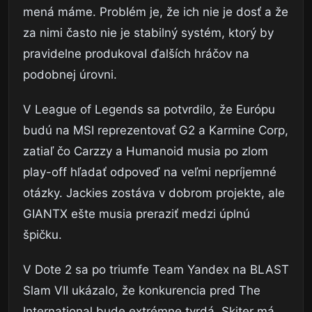
mená máme. Problém je, že ich nie je dosť a že
za nimi často nie je stabilný systém, ktorý by
pravidelne produkoval ďalších hráčov na
podobnej úrovni.
V League of Legends sa potvrdilo, že Európu
budú na MSI reprezentovať G2 a Karmine Corp,
zatiaľ čo Carzzy a Humanoid musia po zlom
play-off hľadať odpoveď na veľmi nepríjemné
otázky. Jackies zostáva v dobrom projekte, ale
GIANTX ešte musia preraziť medzi úplnú
špičku.
V Dote 2 sa po triumfe Team Yandex na BLAST
Slam VII ukázalo, že konkurencia pred The
International bude extrémne tvrdá. Skiter má