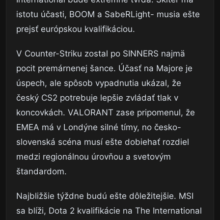
istotu účasti, BOOM a SabeRLight- musia ešte
prejsť európskou kvalifikáciou.
V Counter-Striku zostal po SINNERS najmä
pocit premárnenej šance. Účasť na Majore je
úspech, ale spôsob vypadnutia ukázal, že
český CS2 potrebuje lepšie zvládať tlak v
koncovkách. VALORANT zase pripomenul, že
EMEA má v Londýne silné tímy, no česko-
slovenská scéna musí ešte dobiehať rozdiel
medzi regionálnou úrovňou a svetovým
štandardom.
Najbližšie týždne budú ešte dôležitejšie. MSI
sa blíži, Dota 2 kvalifikácie na The International