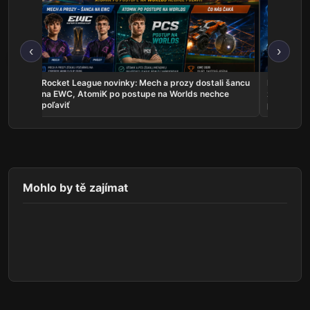
‹
›
rozy dostali šancu
Najnovšie e-športové udalosti 26. 7. – 2. 8.: PR si
Worlds nechce
zahrá o titul, BRUTE ovládli Rigu a český LoL
predstavil hviezdnu zostavu
Mohlo by tě zajímat