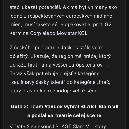
stačí ukázať potenciál. Ak má byť vnímaný ako
jedno z rešpektovaných európskych midlane
mien, musí takéto série opakovať aj proti G2,
Karmine Corp alebo Movistar KOI.
Z českého pohľadu je Jackies stále veľmi
dôležitý. Ukazuje, že región má hráča, ktorý
dokáže hrať na najvyššej európskej úrovni.
Teraz však potrebuje prejsť z kategórie
„zaujímavý český talent“ do kategórie „hráč,
ktorý pravidelne rozhoduje veľké série“.
Dota 2: Team Yandex vyhral BLAST Slam VII
a poslal varovanie celej scéne
V Dote 2 sa skončil BLAST Slam VII, ktorý