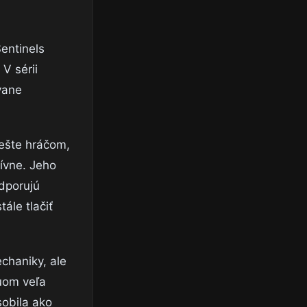
Sentinels
 V sérii
vane
 ešte hráčom,
sívne. Jeho
dporujú
ále tlačiť
chaniky, ale
suom veľa
sobila ako