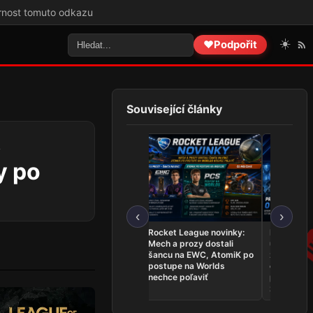
☀️
❤️
Podpořit
Související články
,
y po
‹
›
Rocket League novinky:
Najnovšie e-športové
League of L
Mech a prozy dostali
udalosti 26. 7. – 2. 8.: PR si
novinky: Aim
šancu na EWC, AtomiK po
zahrá o titul, BRUTE
konflikte op
postupe na Worlds
ovládli Rigu a český LoL
ukončili 34
nechce poľaviť
predstavil hviezdnu
čakanie a Fn
zostavu
Worlds