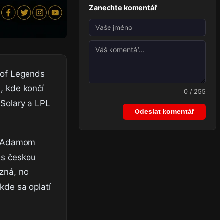
Zanechte komentář
e of Legends
, kde končí
0 / 255
 Solary a LPL
Odeslat komentář
om Adamom
y s českou
azná, no
kde sa oplatí