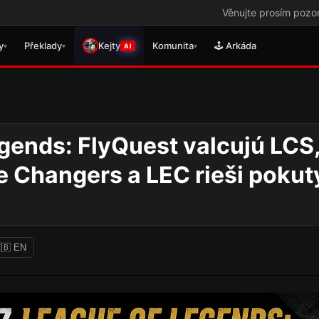
Věnujte prosím pozornost tomuto odkazu
y
Překlady
Kejty
Komunita
🕹️ Arkáda
▾
▾
▾
AI
gends: FlyQuest valcujú LCS
e Changers a LEC rieši pokut
League of Legends
🇧 EN
novinky: Team Secret
Whales sú na Worlds,
Dardoch sa vracia a
BoostGate dlhuje hráčom