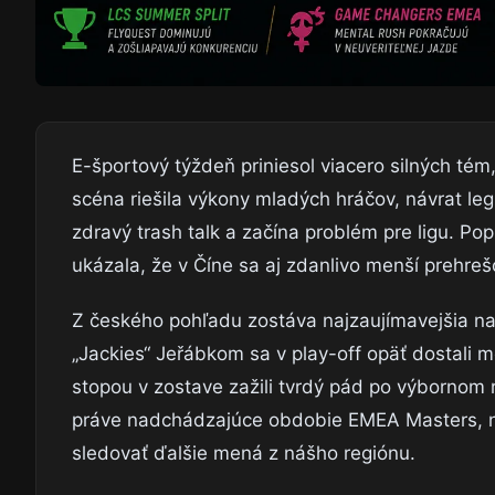
E-športový týždeň priniesol viacero silných té
scéna riešila výkony mladých hráčov, návrat leg
zdravý trash talk a začína problém pre ligu. Pop
ukázala, že v Číne sa aj zdanlivo menší prehre
Z českého pohľadu zostáva najzaujímavejšia 
„Jackies“ Jeřábkom sa v play-off opäť dostali med
stopou v zostave zažili tvrdý pád po výbornom 
práve nadchádzajúce obdobie EMEA Masters, nár
sledovať ďalšie mená z nášho regiónu.