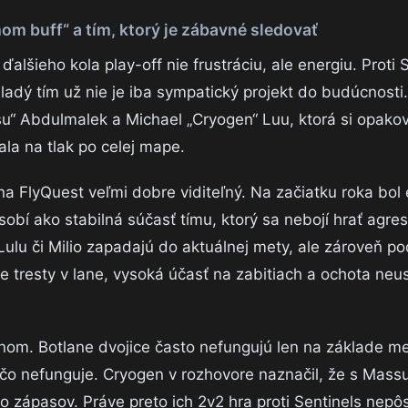
om buff“ a tím, ktorý je zábavné sledovať
ďalšieho kola play-off nie frustráciu, ale energiu. Proti 
mladý tím už nie je iba sympatický projekt do budúcnosti.
u“ Abdulmalek a Michael „Cryogen“ Luu, ktorá si opako
la na tlak po celej mape.
 na FlyQuest veľmi dobre viditeľný. Na začiatku roka bol
sobí ako stabilná súčasť tímu, ktorý sa nebojí hrať agre
lu či Milio zapadajú do aktuálnej mety, ale zároveň po
le tresty v lane, vysoká účasť na zabitiach a ochota neust
om. Botlane dvojice často nefungujú len na základe me
 čo nefunguje. Cryogen v rozhovore naznačil, že s Mas
 zápasov. Práve preto ich 2v2 hra proti Sentinels nepô