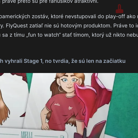
 práve preto sú pre fanúšikov atraktívni.
oamerických zostáv, ktoré nevstupovali do play-off ako 
hry. FlyQuest zatiaľ nie sú hotovým produktom. Práve to i
sa z tímu „fun to watch“ stať tímom, ktorý už nikto neb
yhrali Stage 1, no tvrdia, že sú len na začiatku