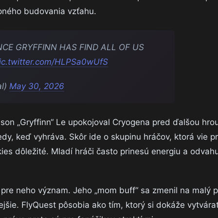
pného budovania vzťahu.
CE GRYFFINN HAS FIND ALL OF US
ic.twitter.com/HLPSa0wUfS
al)
May 30, 2026
son „Gryffinn“ Le upokojoval Cryogena pred ďalšou hro
edy, keď vyhráva. Skôr ide o skupinu hráčov, ktorá vie p
okies dôležité. Mladí hráči často prinesú energiu a odvahu
 pre neho význam. Jeho „mom buff“ sa zmenil na malý p
ie. FlyQuest pôsobia ako tím, ktorý si dokáže vytvárať