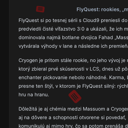
FlyQuest: rookies, „m
FlyQuest si po tesnej sérii s Cloud9 preniesli do 
predviedli čisté víťazstvo 3:0 a ukázali, že ich 
dominovala najmä botlane dvojica Fahad „Mass
vytvárala výhody v lane a následne ich premieňa
Cryogen je pritom stále rookie, no jeho vývoj je
ktorý zbieral prvé skúsenosti v LCS, dnes už pô
enchanter pickovanie nebolo náhodné. Karma, Lu
presne ten štýl, v ktorom je FlyQuest silný: rých
hru na hranu.
Dôležitá je aj chémia medzi Massuom a Cryogen
aj na dôvere a schopnosti otvorene si povedať,
komunikujú aj mimo hry, čo sa potom prenáša do