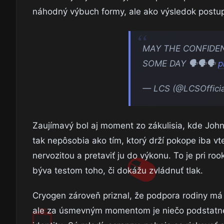
náhodný výbuch formy, ale ako výsledok postu
MAY THE CONFIDEN
SOME DAY 🗣️🗣️🗣️
p
— LCS (@LCSOffici
Zaujímavý bol aj moment zo zákulisia, kde John
tak nepôsobia ako tím, ktorý drží pokope iba vt
nervozitou a pretaviť ju do výkonu. To je pri ro
býva testom toho, či dokážu zvládnuť tlak.
Cryogen zároveň priznal, že podpora rodiny má
ale za úsmevným momentom je niečo podstatnejš