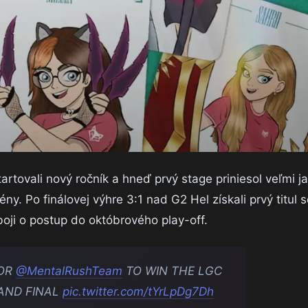
tovali nový ročník a hneď prvý stage priniesol veľmi j
ny. Po finálovej výhre 3:1 nad G2 Hel získali prvý titul 
oji o postup do októbrového play-off.
FOR
@MentalRushTeam
TO WIN THE LGC
RAND FINAL
pic.twitter.com/tYrLpDg7Dh