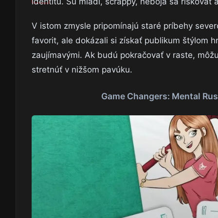
identitu. Sú mladí, scrappy, neboja sa riskovať a
V istom zmysle pripomínajú staré príbehy sever
favorit, ale dokázali si získať publikum štýlom 
zaujímavými. Ak budú pokračovať v raste, môžu 
stretnúť v nižšom pavúku.
Game Changers: Mental Rush v