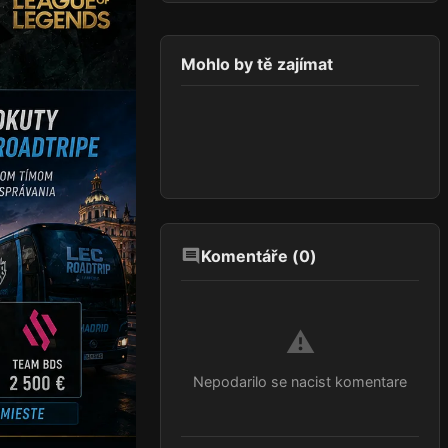
Mohlo by tě zajímat
Komentáře (
0
)
⚠️
Nepodarilo se nacist komentare