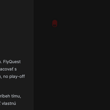
u. FlyQuest
racovať s
, no play-off
ríbeh tímu,
 vlastnú