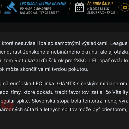
m, ktoré nesúviseli iba so samotnými výsledkami. Leagu
iend, rast ženského a nebinárneho okruhu, ale aj otázku
ri tom Riot ukázal ďalší krok pre 2XKO, LFL opäť ovládlo
šok môže skončiť veľmi tvrdou pokutou.
najmä európska LEC linka. GIANTX s českým midlaner
zi tímy, ktoré dokážu trápiť favoritov, zatiaľ čo Vitalit
regular splite. Slovenská stopa bola tentoraz menej výr
odných súťaží a letných splitov môže byť priestorom, 