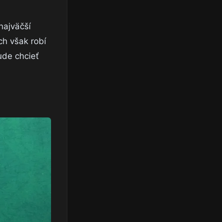
najväčší
ch však robí
ude chcieť