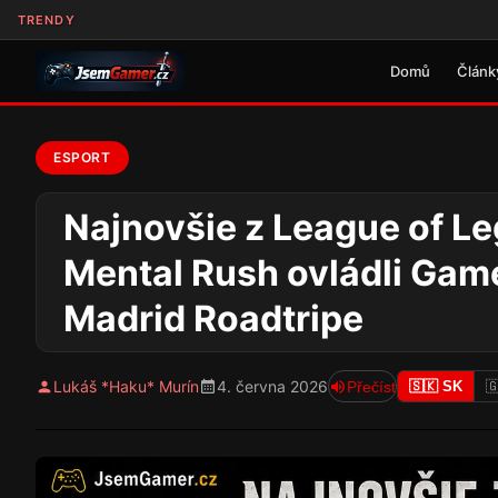
TRENDY
Domů
Článk
ESPORT
Najnovšie z League of Le
Mental Rush ovládli Gam
Madrid Roadtripe
Lukáš *Haku* Murín
4. června 2026
Přečíst
🇸🇰 SK
