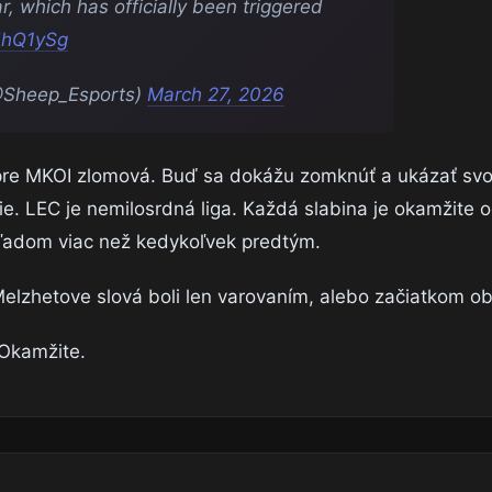
r, which has officially been triggered
3dhQ1ySg
@Sheep_Esports)
March 27, 2026
 pre MKOI zlomová. Buď sa dokážu zomknúť a ukázať svo
e. LEC je nemilosrdná liga. Každá slabina je okamžite 
hľadom viac než kedykoľvek predtým.
Melzhetove slová boli len varovaním, alebo začiatkom ob
 Okamžite.