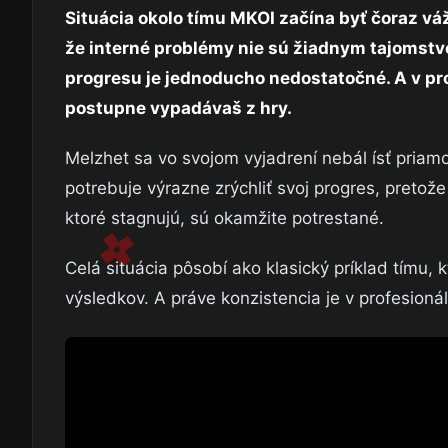
Situácia okolo tímu MKOI začína byť čoraz vá
že interné problémy nie sú žiadnym tajomstvo
progresu je jednoducho nedostatočné. A v pr
postupne vypadávaš z hry.
Melzhet sa vo svojom vyjadrení nebál ísť priamo
potrebuje výrazne zrýchliť svoj progres, preto
ktoré stagnujú, sú okamžite potrestané.
Celá situácia pôsobí ako klasický príklad tímu,
výsledkov. A práve konzistencia je v profesio