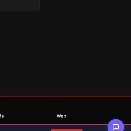
ás
Web
Redakce