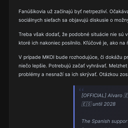
Fanúšikovia už začínajú byť netrpezliví. Očaká
sociálnych sieťach sa objavujú diskusie o možn
Treba však dodať, že podobné situácie nie sú v
ktoré ich nakoniec posilnilo. Kľúčové je, ako n
V prípade MKOI bude rozhodujúce, či dokážu pre
niečo lepšie. Potrebujú začať vyhrávať. Melzhet
problémy a nesnaží sa ich skrývať. Otázkou zost
[OFFICIAL] Alvaro 🇪
🇪🇸 until 2028
The Spanish support