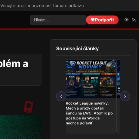
m pozornost tomuto odkazu
☀️
❤️
Podpořit
Související články
blém a
‹
›
League of Legends
Rocket League novinky:
Najnovšie
novinky: Team Secret
Mech a prozy dostali
udalosti 26.
Whales sú na Worlds,
šancu na EWC, AtomiK po
zahrá o ti
Dardoch sa vracia a
postupe na Worlds
ovládli Ri
BoostGate dlhuje hráčom
nechce poľaviť
predstavil
zostavu