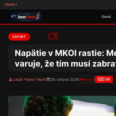
TRENDY
Domů
ESPORT
Napätie v MKOI rastie: M
varuje, že tím musí zabr
Lukáš *Haku* Murín
29. března 2026
Přečíst
🇸🇰 SK