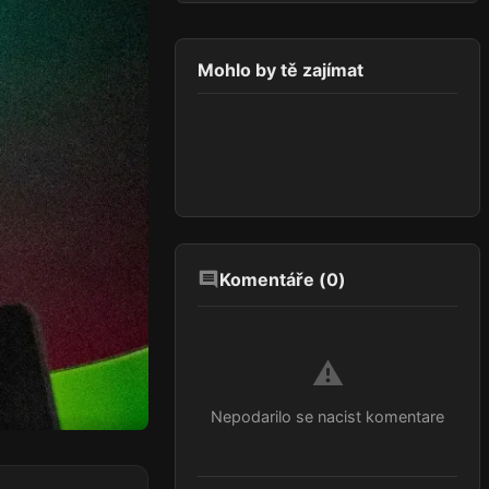
Mohlo by tě zajímat
Komentáře (
0
)
⚠️
Nepodarilo se nacist komentare