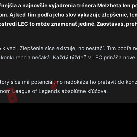
žnejšia a najnovšie vyjadrenia trénera Melzheta len p
m. Aj keď tím podľa jeho slov vykazuje zlepšenie, t
ostredí LEC to môže znamenať jediné. Zaostávaš, pre
 k veci. Zlepšenie síce existuje, no nestačí. Tím podľa 
že konkurencia nečaká. Každý týždeň v LEC prináša nové 
 ktorý síce má potenciál, no nedokáže ho pretaviť do kon
nálnom League of Legends absolútne kľúčová.