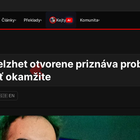
Věnujte prosí
Články
Překlady
Kejty
Komunita
▾
▾
▾
AI
elzhet otvorene priznáva pro
ať okamžite
🇬🇧 EN