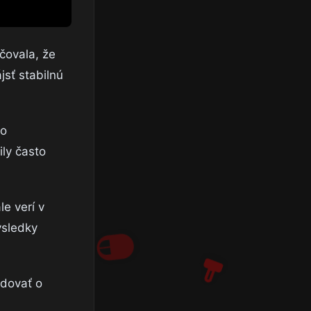
čovala, že
jsť stabilnú
 o
ily často
le verí v
ýsledky
odovať o