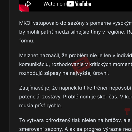
MKOI vstupovalo do sezóny s pomerne vysokými
by mohli patriť medzi silnejšie tímy v regióne. R
formu.
Melzhet naznačil, že problém nie je len v indiv
komunikáciu, rozhodovanie v kritických momento
rozhodujú zápasy na najvyššej úrovni.
Zaujímavé je, že napriek kritike tréner nepôsob
potenciál zostavy. Problémom je skôr čas. V kom
musia prísť rýchlo.
To vytvára prirodzený tlak nielen na hráčov, al
smerovaní sezóny. A ak sa progres výrazne nez