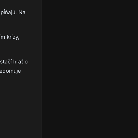
apĺňajú. Na
m krízy,
tačí hrať o
uvedomuje