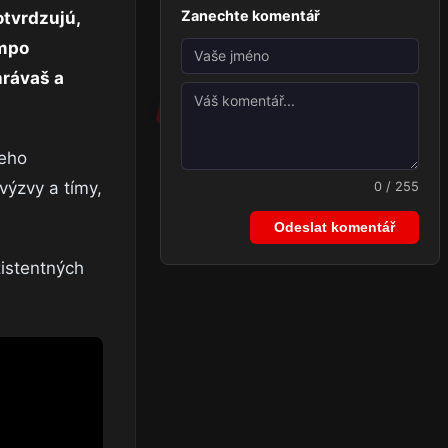
Zanechte komentář
otvrdzujú,
empo
hrávaš a
neho
výzvy a tímy,
0 / 255
Odeslat komentář
zistentných