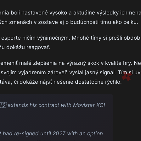
vania boli nastavené vysoko a aktuálne výsledky ich nen
ých zmenách v zostave aj o budúcnosti tímu ako celku.
 esporte ničím výnimočným. Mnohé tímy si prešli období
a ňu dokážu reagovať.
meniť malé zlepšenia na výrazný skok v kvalite hry. Nes
 svojím vyjadrením zároveň vyslal jasný signál. Tím si 
áva, či dokáže nájsť riešenie dostatočne rýchlo.
🇸 extends his contract with Movistar KOI
 had re-signed until 2027 with an option