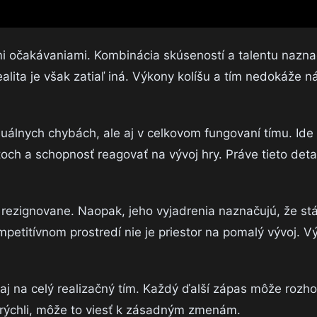
 očakávaniami. Kombinácia skúseností a talentu nazna
ealita je však zatiaľ iná. Výkony kolíšu a tím nedokáže ná
iduálnych chybách, ale aj v celkovom fungovaní tímu. Ide
ch a schopnosť reagovať na vývoj hry. Práve tieto deta
í rezignovane. Naopak, jeho vyjadrenia naznačujú, že stá
petitívnom prostredí nie je priestor na pomalý vývoj. V
e aj na celý realizačný tím. Každý ďalší zápas môže rozh
rýchli, môže to viesť k zásadným zmenám.