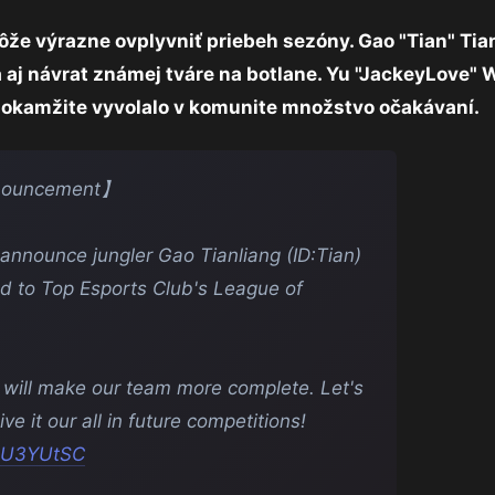
môže výrazne ovplyvniť priebeh sezóny. Gao "Tian" Tia
a aj návrat známej tváre na botlane. Yu "JackeyLove"
o okamžite vyvolalo v komunite množstvo očakávaní.
ouncement】
 announce jungler Gao Tianliang (ID:Tian)
ned to Top Esports Club's League of
 will make our team more complete. Let's
e it our all in future competitions!
mwU3YUtSC