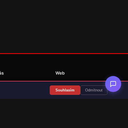
ás
Web
Redakce
Souhlasím
Odmítnout
Překlady her
Kontakt
💝 Podpořit provoz
RSS Články
RSS Překlady