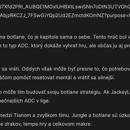
a botlane, čo je kapitola sama o sebe. Tento hráč bol
 to typ ADC, ktorý dokáže vyhrať hru, ale občas ju aj pr
e sa vráti. Oddych však môže byť presne to, čo potrebov
áčom pomôcť resetovať mentál a vrátiť sa silnejší.
o môže tím budovať svoju botlane stratégiu. Ak Jackey
ečnejších ADC v lige.
medzi Tianom a zvyškom tímu. Jungle a botlane sú úzko
ole drakov, tempe hry a celkovom makre.