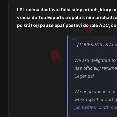
LPL scéna dostáva ďalší silný príbeh, ktorý 
vracia do Top Esports a spolu s ním prichádz
po krátkej pauze opäť postaví do role ADC, č
【TOPESPORTS'Ann
We are delighted to
has officially retur
Legends!
We hope you join us
work together and giv
pic.twitter.com/E