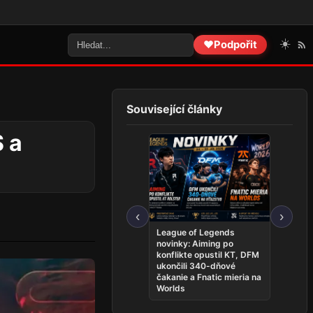
☀️
❤️
Podpořit
Související články
 a
‹
›
ky:
Najnovšie e-športové
League of Legends
udalosti 26. 7. – 2. 8.: PR si
novinky: Aiming po
iK po
zahrá o titul, BRUTE
konflikte opustil KT, DFM
ovládli Rigu a český LoL
ukončili 340-dňové
predstavil hviezdnu
čakanie a Fnatic mieria na
zostavu
Worlds