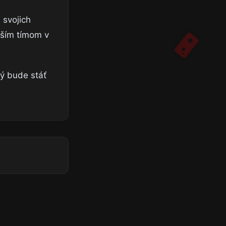
 svojich
pším tímom v
ý bude stáť