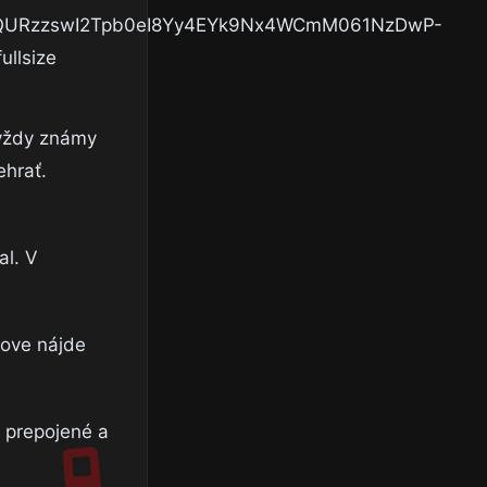
 vždy známy
ehrať.
al. V
Love nájde
 prepojené a