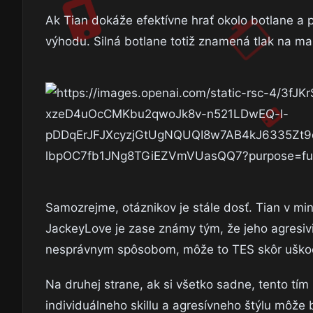
Ak Tian dokáže efektívne hrať okolo botlane a
výhodu. Silná botlane totiž znamená tlak na ma
Samozrejme, otáznikov je stále dosť. Tian v minu
JackeyLove je zase známy tým, že jeho agresiv
nesprávnym spôsobom, môže to TES skôr uškod
Na druhej strane, ak si všetko sadne, tento tí
individuálneho skillu a agresívneho štýlu môže