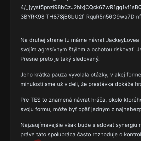
Na druhej strane tu máme návrat JackeyLovea n
svojím agresívnym štýlom a ochotou riskovať. Je
Presne preto je taký sledovaný.
Jeho krátka pauza vyvolala otázky, v akej form
minulosti sme už videli, že prestávka dokáže hr
Pre TES to znamená návrat hráča, okolo ktoréh
svoju formu, môže byť opäť jedným z najnebezp
Najzaujímavejšie však bude sledovať synergiu 
práve táto spolupráca často rozhoduje o kontr