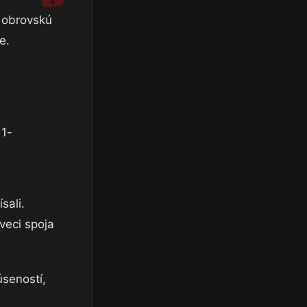
 obrovskú
e.
sali.
veci spoja
úseností,