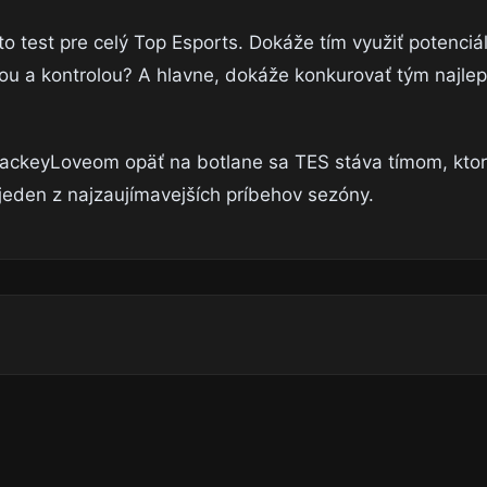
to test pre celý Top Esports. Dokáže tím využiť potenciál
ou a kontrolou? A hlavne, dokáže konkurovať tým najle
 JackeyLoveom opäť na botlane sa TES stáva tímom, ktor
jeden z najzaujímavejších príbehov sezóny.