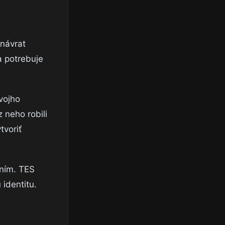
 návrat
a potrebuje
vojho
 neho robili
tvoriť
ením. TES
 identitu.