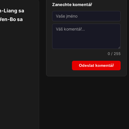
Zanechte komentář
n-Liang sa
 Wen-Bo sa
0 / 255
Odeslat komentář