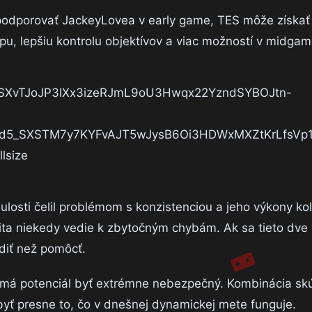
 podporovať JackeyLovea v early game, TES môže získať
pu, lepšiu kontrolu objektívov a viac možností v midgam
losti čelil problémom s konzistenciou a jeho výkony kolí
ita niekedy vedie k zbytočným chybám. Ak sa tieto dve 
iť než pomôcť.
m má potenciál byť extrémne nebezpečný. Kombinácia sk
 byť presne to, čo v dnešnej dynamickej mete funguje.