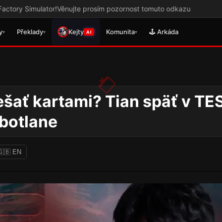
r!
Věnujte prosím pozornost tomuto odkazu
y
Překlady
Kejty
Komunita
🕹️ Arkáda
▾
▾
▾
AI
šať kartami? Tian späť v TES
 botlane
🇬🇧 EN
League of Legends
Rocket League novin
novinky: Team Secret
Mech a prozy dostali
Whales sú na Worlds,
šancu na EWC, Atom
Dardoch sa vracia a
postupe na Worlds
BoostGate dlhuje hráčom
nechce poľaviť