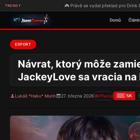
🎮 Právě se vydal překlad pro Drink Factory Simulato
TRENDY
Domů
Článk
ESPORT
Návrat, ktorý môže zamie
JackeyLove sa vracia na
Lukáš *Haku* Murín
27. března 2026
Přečíst
🇸🇰 SK