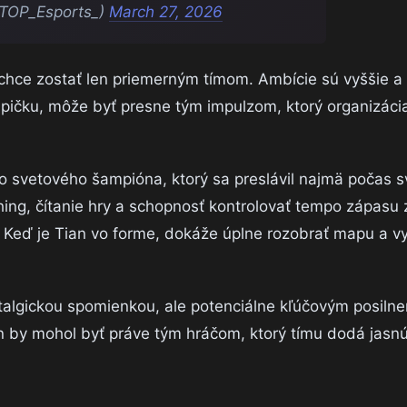
OP_Esports_)
March 27, 2026
chce zostať len priemerným tímom. Ambície sú vyššie a
i špičku, môže byť presne tým impulzom, ktorý organizáci
ho svetového šampióna, ktorý sa preslávil najmä počas s
ing, čítanie hry a schopnosť kontrolovať tempo zápasu z
. Keď je Tian vo forme, dokáže úplne rozobrať mapu a vy
stalgickou spomienkou, ale potenciálne kľúčovým posiln
ian by mohol byť práve tým hráčom, ktorý tímu dodá jasnú