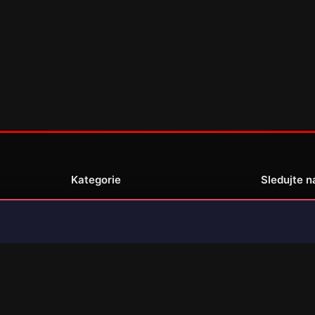
Kategorie
Sledujte n
Novinky
Recenze
enské
Překlady her