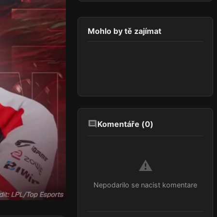
Mohlo by tě zajímat
Komentáře (
0
)
⚠️
Nepodarilo se nacist komentare