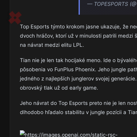
— TOPESPORTS (@T
Top Esports týmto krokom jasne ukazuje, že ne
dvoch hráčov, ktorí už v minulosti patrili medz
na návrat medzi elitu LPL.
Tian nie je len tak hocijaké meno. Ide o bývalé
pôsobenia vo FunPlus Phoenix. Jeho jungle path
jedného z najlepších junglerov svojej generácie
obrovský tlak už od early game.
Jeho návrat do Top Esports preto nie je len no
dlhodobo hľadalo stabilitu v jungle pozícii a T