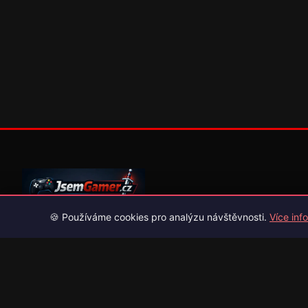
🍪 Používáme cookies pro analýzu návštěvnosti.
Více info
Váš průvodce světem videoher. Novinky, recenze a česko-slov
překlady her.
Naši partneři