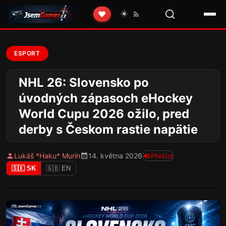
☀️
❤️
ESPORT
NHL 26: Slovensko po
úvodných zápasoch eHockey
World Cupu 2026 ožilo, pred
derby s Českom rastie napätie
Lukáš *Haku* Murín
14. května 2026
Přečíst
🇸🇰 SK
🇬🇧 EN