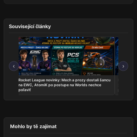
Související články
‹
›
les sú
Rocket League novinky: Mech a prozy dostali šancu
Najnovšie e
uje
na EWC, AtomiK po postupe na Worlds nechce
zahrá o ti
poľaviť
predstavil
Mohlo by tě zajímat