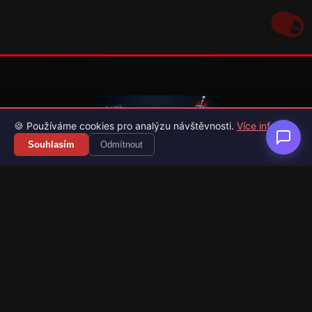
🍪 Používáme cookies pro analýzu návštěvnosti.
Více info
Souhlasím
Odmítnout
Váš průvodce světem videoher. Novinky, recenze a česko-
slovenské překlady her.
Naši partneři
Kategorie
Novinky