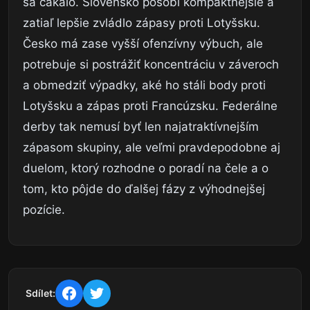
sa čakalo. Slovensko pôsobí kompaktnejšie a
zatiaľ lepšie zvládlo zápasy proti Lotyšsku.
Česko má zase vyšší ofenzívny výbuch, ale
potrebuje si postrážiť koncentráciu v záveroch
a obmedziť výpadky, aké ho stáli body proti
Lotyšsku a zápas proti Francúzsku. Federálne
derby tak nemusí byť len najatraktívnejším
zápasom skupiny, ale veľmi pravdepodobne aj
duelom, ktorý rozhodne o poradí na čele a o
tom, kto pôjde do ďalšej fázy z výhodnejšej
pozície.
Sdílet: