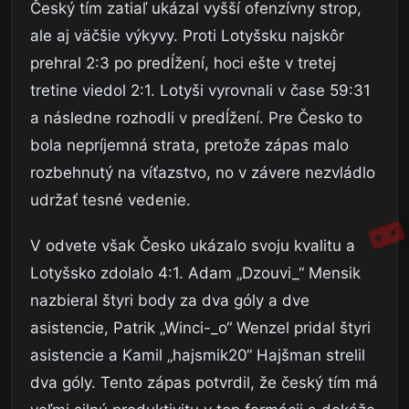
Český tím zatiaľ ukázal vyšší ofenzívny strop,
ale aj väčšie výkyvy. Proti Lotyšsku najskôr
prehral 2:3 po predĺžení, hoci ešte v tretej
tretine viedol 2:1. Lotyši vyrovnali v čase 59:31
a následne rozhodli v predĺžení. Pre Česko to
bola nepríjemná strata, pretože zápas malo
rozbehnutý na víťazstvo, no v závere nezvládlo
udržať tesné vedenie.
V odvete však Česko ukázalo svoju kvalitu a
Lotyšsko zdolalo 4:1. Adam „Dzouvi_“ Mensik
nazbieral štyri body za dva góly a dve
asistencie, Patrik „Winci-_o“ Wenzel pridal štyri
asistencie a Kamil „hajsmik20“ Hajšman strelil
dva góly. Tento zápas potvrdil, že český tím má