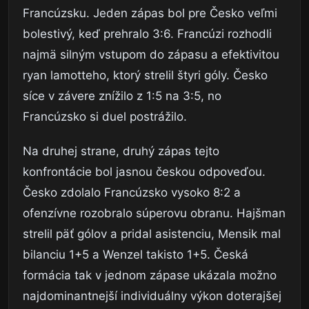
Francúzsku. Jeden zápas bol pre Česko veľmi
bolestivý, keď prehralo 3:6. Francúzi rozhodli
najmä silným vstupom do zápasu a efektivitou
ryan lamotteho, ktorý strelil štyri góly. Česko
síce v závere znížilo z 1:5 na 3:5, no
Francúzsko si duel postrážilo.
Na druhej strane, druhý zápas tejto
konfrontácie bol jasnou českou odpoveďou.
Česko zdolalo Francúzsko vysoko 8:2 a
ofenzívne rozobralo súperovu obranu. Hajšman
strelil päť gólov a pridal asistenciu, Mensik mal
bilanciu 1+5 a Wenzel takisto 1+5. Česká
formácia tak v jednom zápase ukázala možno
najdominantnejší individuálny výkon doterajšej