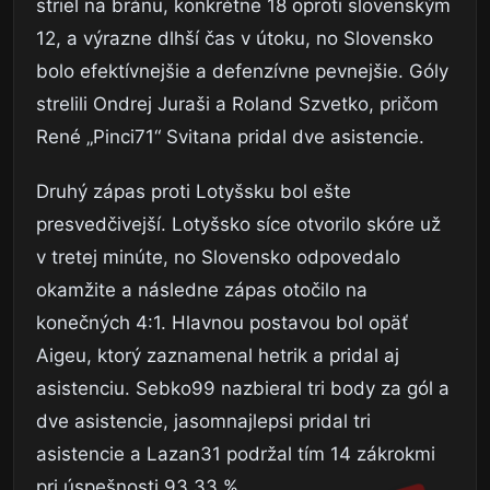
striel na bránu, konkrétne 18 oproti slovenským
12, a výrazne dlhší čas v útoku, no Slovensko
bolo efektívnejšie a defenzívne pevnejšie. Góly
strelili Ondrej Juraši a Roland Szvetko, pričom
René „Pinci71“ Svitana pridal dve asistencie.
Druhý zápas proti Lotyšsku bol ešte
presvedčivejší. Lotyšsko síce otvorilo skóre už
v tretej minúte, no Slovensko odpovedalo
okamžite a následne zápas otočilo na
konečných 4:1. Hlavnou postavou bol opäť
Aigeu, ktorý zaznamenal hetrik a pridal aj
asistenciu. Sebko99 nazbieral tri body za gól a
dve asistencie, jasomnajlepsi pridal tri
asistencie a Lazan31 podržal tím 14 zákrokmi
pri úspešnosti 93,33 %.