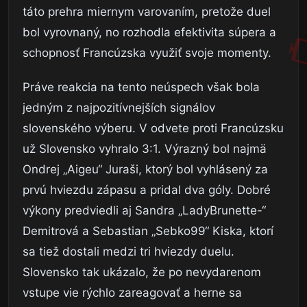
táto prehra miernym varovaním, pretože duel
bol vyrovnaný, no rozhodla efektivita súpera a
schopnosť Francúzska využiť svoje momenty.
Práve reakcia na tento neúspech však bola
jedným z najpozitívnejších signálov
slovenského výberu. V odvete proti Francúzsku
už Slovensko vyhralo 3:1. Výrazný bol najmä
Ondrej „Aigeu“ Juraši, ktorý bol vyhlásený za
prvú hviezdu zápasu a pridal dva góly. Dobré
výkony predviedli aj Sandra „LadyBrunette-“
Demitrová a Sebastian „Sebko99“ Kiska, ktorí
sa tiež dostali medzi tri hviezdy duelu.
Slovensko tak ukázalo, že po nevydarenom
vstupe vie rýchlo zareagovať a herne sa