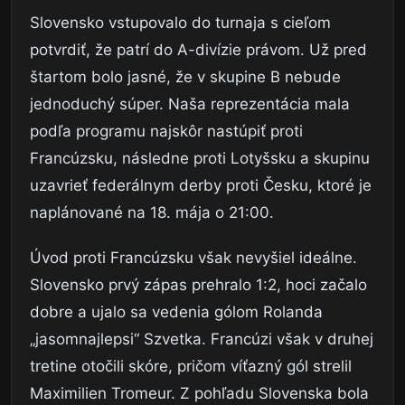
Slovensko vstupovalo do turnaja s cieľom
potvrdiť, že patrí do A-divízie právom. Už pred
štartom bolo jasné, že v skupine B nebude
jednoduchý súper. Naša reprezentácia mala
podľa programu najskôr nastúpiť proti
Francúzsku, následne proti Lotyšsku a skupinu
uzavrieť federálnym derby proti Česku, ktoré je
naplánované na 18. mája o 21:00.
Úvod proti Francúzsku však nevyšiel ideálne.
Slovensko prvý zápas prehralo 1:2, hoci začalo
dobre a ujalo sa vedenia gólom Rolanda
„jasomnajlepsi“ Szvetka. Francúzi však v druhej
tretine otočili skóre, pričom víťazný gól strelil
Maximilien Tromeur. Z pohľadu Slovenska bola