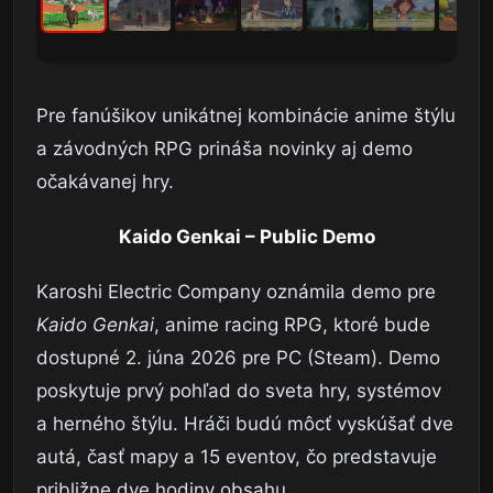
Pre fanúšikov unikátnej kombinácie anime štýlu
a závodných RPG prináša novinky aj demo
očakávanej hry.
Kaido Genkai – Public Demo
Karoshi Electric Company oznámila demo pre
Kaido Genkai
, anime racing RPG, ktoré bude
dostupné 2. júna 2026 pre PC (Steam). Demo
poskytuje prvý pohľad do sveta hry, systémov
a herného štýlu. Hráči budú môcť vyskúšať dve
autá, časť mapy a 15 eventov, čo predstavuje
približne dve hodiny obsahu.