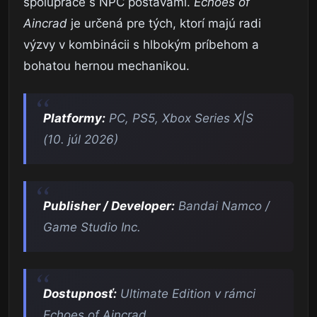
spolupráce s NPC postavami.
Echoes of
Aincrad
je určená pre tých, ktorí majú radi
výzvy v kombinácii s hlbokým príbehom a
bohatou hernou mechanikou.
Platformy:
PC, PS5, Xbox Series X|S
(10. júl 2026)
Publisher / Developer:
Bandai Namco /
Game Studio Inc.
Dostupnosť:
Ultimate Edition v rámci
Echoes of Aincrad