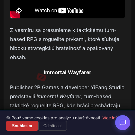
Z vesmíru sa presunieme k taktickému turn-
based RPG s roguelite prvkami, ktoré sľubuje
hlbokú strategickú hrateľnosť a opakovaný
obsah.
Immortal Wayfarer
Publisher 2P Games a developer YiFang Studio
predstavili
Immortal Wayfarer
, turn-based
taktické roguelite RPG, kde hráči prechádzajú
náhodne generovanými dungeonmi. Hra
🍪 Používáme cookies pro analýzu návštěvnosti.
Více info
používa tradičné roguelike princípy, kde
Souhlasím
Odmítnout
nepriatelia konajú iba vtedy, keď hráč vykoná