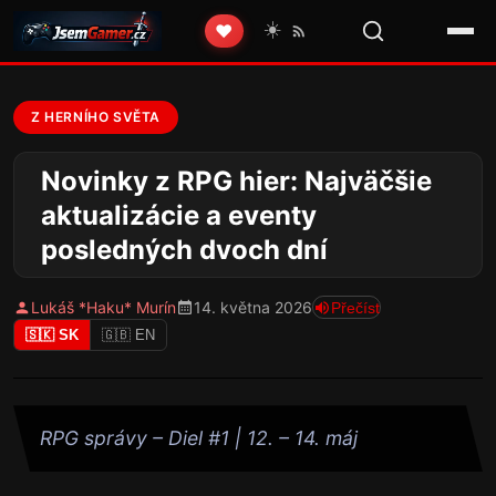
☀️
❤️
Z HERNÍHO SVĚTA
Novinky z RPG hier: Najväčšie
aktualizácie a eventy
posledných dvoch dní
Lukáš *Haku* Murín
14. května 2026
Přečíst
🇸🇰 SK
🇬🇧 EN
RPG správy – Diel #1 | 12. – 14. máj