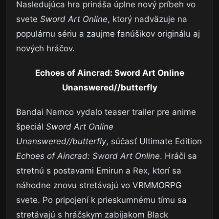
Nasledujúca hra prináša úplne nový príbeh vo
svete
Sword Art Online
, ktorý nadväzuje na
populárnu sériu a zaujme fanúšikov originálu aj
nových hráčov.
Echoes of Aincrad: Sword Art Online
Unanswered//butterfly
Bandai Namco vydalo teaser trailer pre anime
špeciál
Sword Art Online
Unanswered//butterfly
, súčasť Ultimate Edition
Echoes of Aincrad: Sword Art Online
. Hráči sa
stretnú s postavami Emirun a Rex, ktorí sa
náhodne znovu stretávajú vo VRMMORPG
svete. Po pripojení k prieskumnému tímu sa
stretávajú s hráčskym zabijakom Black