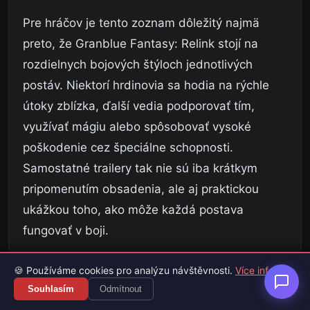
Pre hráčov je tento zoznam dôležitý najmä
preto, že Granblue Fantasy: Relink stojí na
rozdielnych bojových štýloch jednotlivých
postáv. Niektorí hrdinovia sa hodia na rýchle
útoky zblízka, ďalší vedia podporovať tím,
využívať mágiu alebo spôsobovať vysoké
poškodenie cez špeciálne schopnosti.
Samostatné trailery tak nie sú iba krátkym
pripomenutím obsadenia, ale aj praktickou
ukážkou toho, ako môže každá postava
fungovať v boji.
Samotné Endless Ragnarok prinesie nový
🍪 Používáme cookies pro analýzu návštěvnosti.
Více info
príbehový obsah, ktorý nadviaže na udalosti
Souhlasím
Odmítnout
pôvodného Relink. Hráči sa môžu tešiť aj na