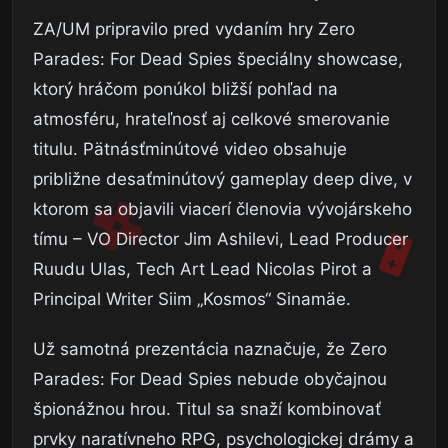
ZA/UM pripravilo pred vydaním hry Zero
Parades: For Dead Spies špeciálny showcase,
ktorý hráčom ponúkol bližší pohľad na
atmosféru, hrateľnosť aj celkové smerovanie
titulu. Pätnásťminútové video obsahuje
približne desaťminútový gameplay deep dive, v
ktorom sa objavili viacerí členovia vývojárskeho
tímu – VO Director Jim Ashilevi, Lead Producer
Ruudu Ulas, Tech Art Lead Nicolas Pirot a
Principal Writer Siim „Kosmos“ Sinamäe.
Už samotná prezentácia naznačuje, že Zero
Parades: For Dead Spies nebude obyčajnou
špionážnou hrou. Titul sa snaží kombinovať
prvky naratívneho RPG, psychologickej drámy a