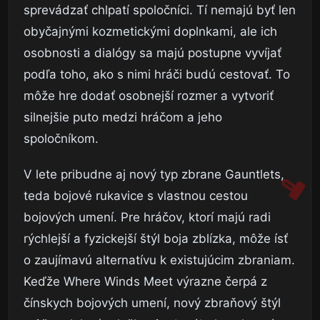
sprevádzať chlpatí spoločníci. Tí nemajú byť len
obyčajnými kozmetickými doplnkami, ale ich
osobnosti a dialógy sa majú postupne vyvíjať
podľa toho, ako s nimi hráči budú cestovať. To
môže hre dodať osobnejší rozmer a vytvoriť
silnejšie puto medzi hráčom a jeho
spoločníkom.
V lete pribudne aj nový typ zbrane Gauntlets,
teda bojové rukavice s vlastnou cestou
bojových umení. Pre hráčov, ktorí majú radi
rýchlejší a fyzickejší štýl boja zblízka, môže ísť
o zaujímavú alternatívu k existujúcim zbraniam.
Keďže Where Winds Meet výrazne čerpá z
čínskych bojových umení, nový zbraňový štýl