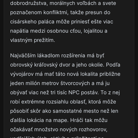
dobrodružstva, morálnych voľbách a svete
poznačenom konfliktmi, takže presun do
cisárskeho paláca môže priniesť ešte viac
napätia medzi osobnou cťou, lojalitou a
vlastným prežitím.
Najväčším lákadlom rozšírenia má byť
obrovský kráľovský dvor a jeho okolie. Podľa
vývojárov má mať táto nová lokalita približne
jeden milión metrov štvorcových a má ju
obývať viac než tri tisíc NPC postáv. To z nej
robí extrémne rozsiahlu oblasť, ktorá môže
pôsobiť skôr ako samostatné mesto než len
ďalšia lokácia na mape. Hráči tak môžu
očakávať množstvo nových rozhovorov,