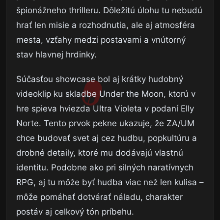
špionážneho thrilleru. Dôležitú úlohu tu nebudú
hrať len misie a rozhodnutia, ale aj atmosféra
mesta, vzťahy medzi postavami a vnútorný
stav hlavnej hrdinky.
Súčasťou showcase bol aj krátky hudobný
videoklip ku skladbe Under the Moon, ktorú v
hre spieva hviezda Ultra Violeta v podaní Elly
Norte. Tento prvok pekne ukazuje, že ZA/UM
chce budovať svet aj cez hudbu, popkultúru a
drobné detaily, ktoré mu dodávajú vlastnú
identitu. Podobne ako pri silných naratívnych
RPG, aj tu môže byť hudba viac než len kulisa –
môže pomáhať dotvárať náladu, charakter
postáv aj celkový tón príbehu.