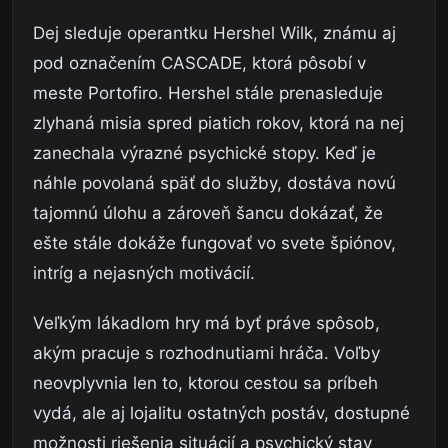
Dej sleduje operantku Hershel Wilk, známu aj
pod označením CASCADE, ktorá pôsobí v
meste Portofiro. Hershel stále prenasleduje
zlyhaná misia spred piatich rokov, ktorá na nej
zanechala výrazné psychické stopy. Keď je
náhle povolaná späť do služby, dostáva novú
tajomnú úlohu a zároveň šancu dokázať, že
ešte stále dokáže fungovať vo svete špiónov,
intríg a nejasných motivácií.
Veľkým lákadlom hry má byť práve spôsob,
akým pracuje s rozhodnutiami hráča. Voľby
neovplyvnia len to, ktorou cestou sa príbeh
vydá, ale aj lojalitu ostatných postáv, dostupné
možnosti riešenia situácií a psychický stav