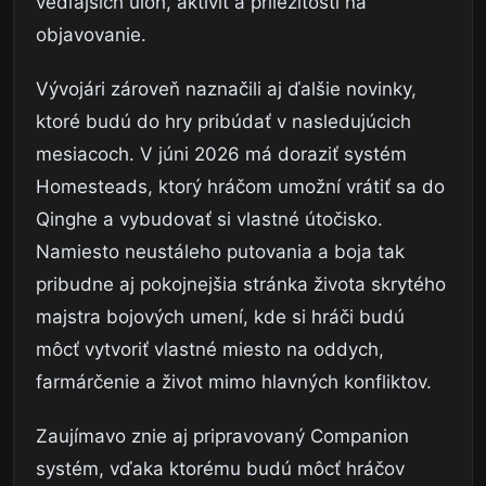
vedľajších úloh, aktivít a príležitostí na
objavovanie.
Vývojári zároveň naznačili aj ďalšie novinky,
ktoré budú do hry pribúdať v nasledujúcich
mesiacoch. V júni 2026 má doraziť systém
Homesteads, ktorý hráčom umožní vrátiť sa do
Qinghe a vybudovať si vlastné útočisko.
Namiesto neustáleho putovania a boja tak
pribudne aj pokojnejšia stránka života skrytého
majstra bojových umení, kde si hráči budú
môcť vytvoriť vlastné miesto na oddych,
farmárčenie a život mimo hlavných konfliktov.
Zaujímavo znie aj pripravovaný Companion
systém, vďaka ktorému budú môcť hráčov