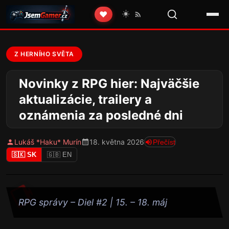
☀️
❤️
Z HERNÍHO SVĚTA
Novinky z RPG hier: Najväčšie
aktualizácie, trailery a
oznámenia za posledné dni
Lukáš *Haku* Murín
18. května 2026
Přečíst
🇸🇰 SK
🇬🇧 EN
RPG správy – Diel #2 | 15. – 18. máj