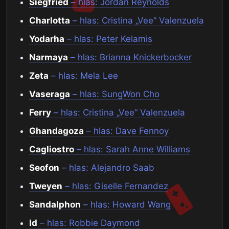
Siegfried
– hlas: Jordan Reynolds
Charlotta
– hlas: Cristina „Vee“ Valenzuela
Yodarha
– hlas: Peter Kelamis
Narmaya
– hlas: Brianna Knickerbocker
Zeta
– hlas: Mela Lee
Vaseraga
– hlas: SungWon Cho
Ferry
– hlas: Cristina „Vee“ Valenzuela
Ghandagoza
– hlas: Dave Fennoy
Cagliostro
– hlas: Sarah Anne Williams
Seofon
– hlas: Alejandro Saab
Tweyen
– hlas: Giselle Fernandez
Sandalphon
– hlas: Howard Wang
Id
– hlas: Robbie Daymond