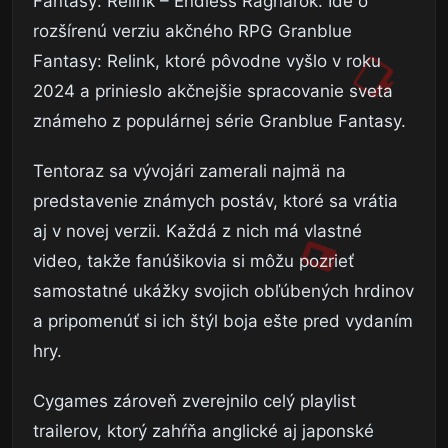
Fantasy: Relink – Endless Ragnarok. Ide o
rozšírenú verziu akčného RPG Granblue
Fantasy: Relink, ktoré pôvodne vyšlo v roku
2024 a prinieslo akčnejšie spracovanie sveta
známeho z populárnej série Granblue Fantasy.
Tentoraz sa vývojári zamerali najmä na
predstavenie známych postáv, ktoré sa vrátia
aj v novej verzii. Každá z nich má vlastné
video, takže fanúšikovia si môžu pozrieť
samostatné ukážky svojich obľúbených hrdinov
a pripomenúť si ich štýl boja ešte pred vydaním
hry.
Cygames zároveň zverejnilo celý playlist
trailerov, ktorý zahŕňa anglické aj japonské