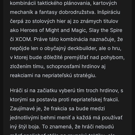
kombinácii taktického plánovania, kartových
mechaník a fantasy dobrodružstva. Inšpiráciu
čerpá zo stolových hier aj zo známych titulov
ako Heroes of Might and Magic, Slay the Spire
či XCOM. Práve táto kombinácia naznačuje, že
nepôjde len o obyčajný deckbuilder, ale o hru,
v ktorej bude dôležité premýšľať nad pohybom,
zložením tímu, schopnosťami hrdinov aj
reakciami na nepriateľskú stratégiu.
Hráči si na začiatku vyberú tím troch hrdinov, s
ktorými sa postavia proti nepriateľskej frakcii.
Zaujímavé je, že frakcia sa bude medzi
jednotlivými behmi meniť a každá má používať
iný štýl boja. To znamená, že hráči nebudú