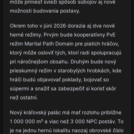
môže priniesť svieži spôsob súbojov aj nové
možnosti budovania postavy.
Okrem toho v júni 2026 dorazia aj dva nové
herné režimy. Prvým bude kooperatívny PvE
režim Martial Path Domain pre piatich hráčov,
ktorý môže osloviť tých, ktorí radi spolupracujú
pri náročnejšom obsahu. Druhým bude nový
prieskumný režim v starobylých hrobkách, kde
hráči budú objavovať poklady, bojovať so
súpermi a snažiť sa zabezpečiť si korisť skôr
než ostatní.
Nový kráľovský palác má mať rozlohu približne
1 000 000 m² a viac než 3 000 NPC postáv. To
je na jednu hernú lokalitu naozaj obrovské číslo