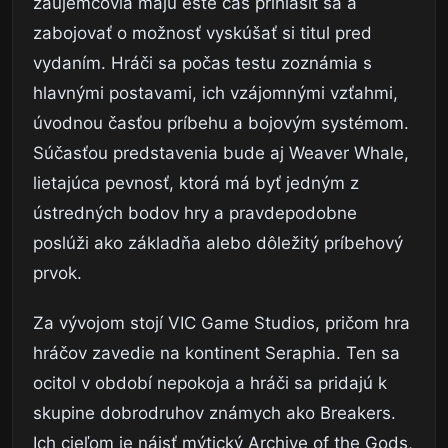
záujemcovia majú ešte čas prihlásiť sa a
zabojovať o možnosť vyskúšať si titul pred
vydaním. Hráči sa počas testu zoznámia s
hlavnými postavami, ich vzájomnými vzťahmi,
úvodnou časťou príbehu a bojovým systémom.
Súčasťou predstavenia bude aj Weaver Whale,
lietajúca pevnosť, ktorá má byť jedným z
ústredných bodov hry a pravdepodobne
poslúži ako základňa alebo dôležitý príbehový
prvok.
Za vývojom stojí VIC Game Studios, pričom hra
hráčov zavedie na kontinent Seraphia. Ten sa
ocitol v období nepokoja a hráči sa pridajú k
skupine dobrodruhov známych ako Breakers.
Ich cieľom je nájsť mýtický Archive of the Gods,