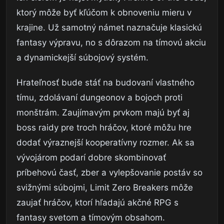
ktorý môže byť kľúčom k obnoveniu mieru v
krajine. Už samotný námet naznačuje klasickú
fantasy výpravu, no s dôrazom na tímovú akciu
a dynamickejší súbojový systém.
Hrateľnosť bude stáť na budovaní vlastného
tímu, zdolávaní dungeonov a bojoch proti
monštrám. Zaujímavým prvkom majú byť aj
boss raidy pre troch hráčov, ktoré môžu hre
dodať výraznejší kooperatívny rozmer. Ak sa
vývojárom podarí dobre skombinovať
príbehovú časť, zber a vylepšovanie postáv so
svižnými súbojmi, Limit Zero Breakers môže
zaujať hráčov, ktorí hľadajú akčné RPG s
fantasy svetom a tímovým obsahom.