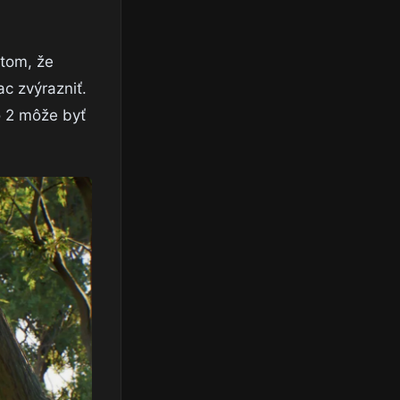
 tom, že
ac zvýrazniť.
o 2 môže byť