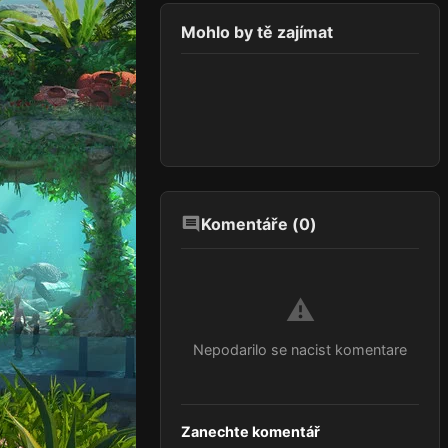
Mohlo by tě zajímat
Komentáře (
0
)
⚠️
Nepodarilo se nacist komentare
Zanechte komentář