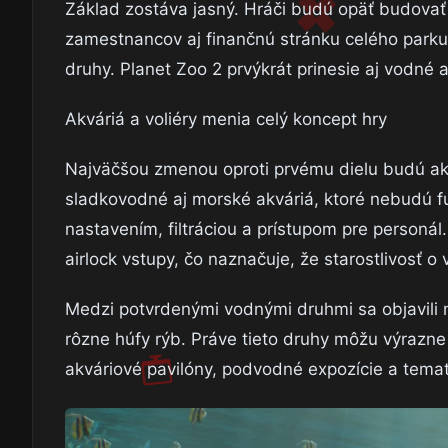
Základ zostáva jasný. Hráči budú opäť budovať a
zamestnancov aj finančnú stránku celého parku
druhy. Planet Zoo 2 prvýkrát prinesie aj vodné a 
Akváriá a voliéry menia celý koncept hry
Najväčšou zmenou oproti prvému dielu budú akvá
sladkovodné aj morské akváriá, ktoré nebudú f
nastavením, filtráciou a prístupom pre personál
airlock vstupy, čo naznačuje, že starostlivosť
Medzi potvrdenými vodnými druhmi sa objavili n
rôzne húfy rýb. Práve tieto druhy môžu výrazne
akváriové pavilóny, podvodné expozície a temat