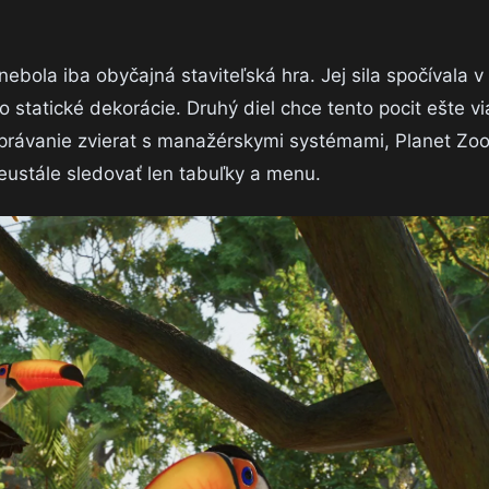
nebola iba obyčajná staviteľská hra. Jej sila spočívala v
o statické dekorácie. Druhý diel chce tento pocit ešte vi
e správanie zvierat s manažérskymi systémami, Planet Zo
 neustále sledovať len tabuľky a menu.