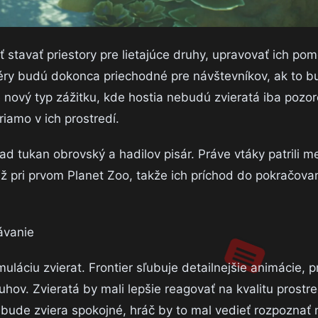
stavať priestory pre lietajúce druhy, upravovať ich pom
liéry budú dokonca priechodné pre návštevníkov, ak to b
nový typ zážitku, kde hostia nebudú zvieratá iba pozo
iamo v ich prostredí.
ad tukan obrovský a hadilov pisár. Práve vtáky patrili m
 pri prvom Planet Zoo, takže ich príchod do pokračovan
rávanie
áciu zvierat. Frontier sľubuje detailnejšie animácie, p
ruhov. Zvieratá by mali lepšie reagovať na kvalitu prostre
ude zviera spokojné, hráč by to mal vedieť rozpoznať 