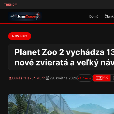
TRENDY
Domů
Článk
NOVINKY
Planet Zoo 2 vychádza 13
nové zvieratá a veľký ná
Lukáš *Haku* Murín
29. května 2026
Přečíst
🇸🇰 SK