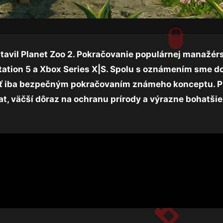
avil Planet Zoo 2. Pokračovanie populárnej manažér
tation 5 a Xbox Series X|S. Spolu s oznámením sme dos
e byť iba bezpečným pokračovaním známeho konceptu. P
erat, väčší dôraz na ochranu prírody a výrazne bohatši