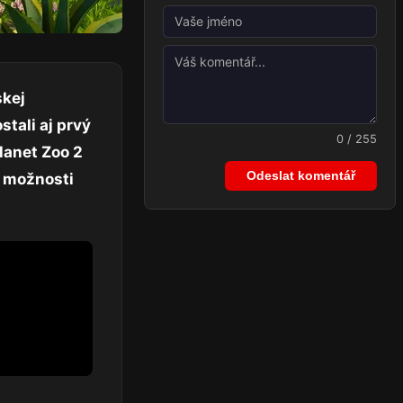
skej
tali aj prvý
0 / 255
lanet Zoo 2
Odeslat komentář
e možnosti