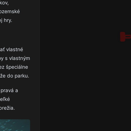
kov,
chozemské
j hry.
ať vlastné
py s vlastným
ez špeciálne
rže do parku.
 pravá a
veľké
brežia.