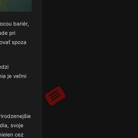
ocou bariér,
ude pri
rovať spoza
edzi
ia je veľmi
rirodzenejšie
dia, svoje
nielen cez