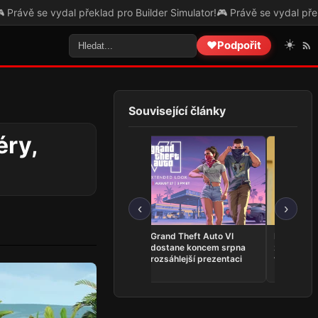
ilder Simulator!
🎮 Právě se vydal překlad pro The Legend of Heroes:
☀️
❤️
Podpořit
Související články
éry,
‹
›
VHS horor The Skin
Grand Theft Auto VI
Představit
Stapler je nyní dostupný
dostane koncem srpna
z Kingdom
na Steamu
rozsáhlejší prezentaci
vlastní ho