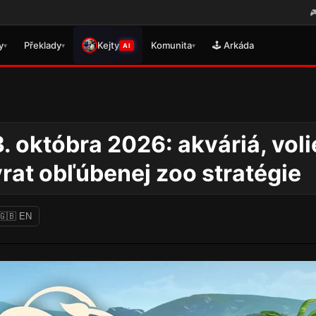
🎮 Právě se vydal překlad pro Bu
y
Překlady
Kejty
Komunita
🕹️ Arkáda
▾
▾
▾
AI
. októbra 2026: akváriá, voli
vrat obľúbenej zoo stratégie
🇬🇧 EN