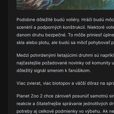
Podobne dôležité budú voliéry. Hráči budú môcť 
scenérií a podporných konštrukcií. Niektoré vo
danom druhu bezpečné. To môže priniesť úplne 
skla alebo plotu, ale budú sa môcť pohybovať pr
Medzi potvrdenými lietajúcimi druhmi sú napríkl
najčastejšie požadované novinky od komunity už
dôležitý signál smerom k fanúšikom.
Viac zvierat, viac biotopov a väčší dôraz na sp
Planet Zoo 2 chce zároveň posunúť samotnú simul
reakcie a čitateľnejšie správanie jednotlivých d
potreby aj celkové podmienky vo výbehu. Ak neb