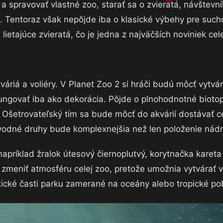
 spravovať vlastné zoo, starať sa o zvieratá, návštevní
. Tentoraz však nepôjde iba o klasické výbehy pre su
lietajúce zvieratá, čo je jedna z najväčších noviniek cele
riá a voliéry. V Planet Zoo 2 si hráči budú môcť vytvár
ungovať iba ako dekorácia. Pôjde o plnohodnotné bioto
. Ošetrovateľský tím sa bude môcť do akvárií dostávať c
 o vodné druhy bude komplexnejšia než len položenie nád
apríklad žralok útesový čiernoplutvý, korytnačka kareta
 zmeniť atmosféru celej zoo, pretože umožnia vytvárať 
ické časti parku zamerané na oceány alebo tropické po