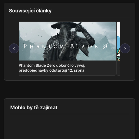
Související články
‹
›
 října
Phantom Blade Zero dokončilo vývoj,
Fields of 
předobjednávky odstartují 12. srpna
ve verzi 1.
Mohlo by tě zajímat