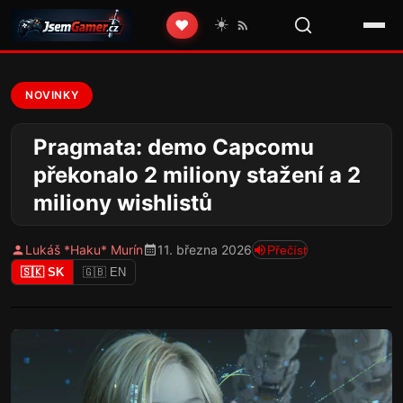
☀️
❤️
NOVINKY
Pragmata: demo Capcomu
překonalo 2 miliony stažení a 2
miliony wishlistů
Lukáš *Haku* Murín
11. března 2026
Přečíst
🇸🇰 SK
🇬🇧 EN