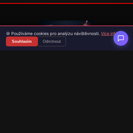
🍪 Používáme cookies pro analýzu návštěvnosti.
Více info
Souhlasím
Odmítnout
Váš průvodce světem videoher. Novinky, recenze a česko-
slovenské překlady her.
Naši partneři
Kategorie
Novinky
Recenze
Překlady her