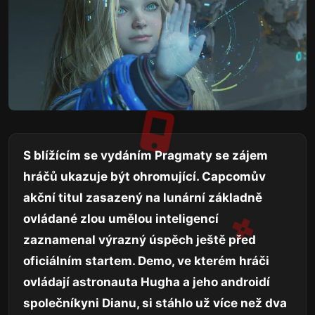
S blížícím se vydáním Pragmaty se zájem
hráčů ukazuje být ohromující. Capcomův
akční titul zasazený na lunární základně
ovládané zlou umělou inteligencí
zaznamenal výrazný úspěch ještě před
oficiálním startem. Demo, ve kterém hráči
ovládají astronauta Hugha a jeho androidí
společníkyni Dianu, si stáhlo už více než dva