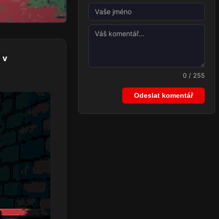
 v
0 / 255
Odeslat komentář