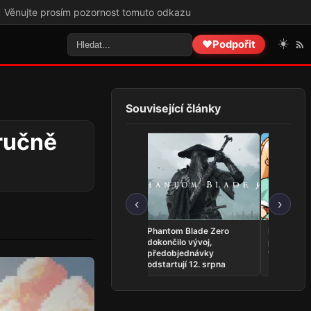
tomuto odkazu
☀️
❤️
Podpořit
Související články
ručně
‹
›
Minecraft dorazí na
Phantom Blade Zero
Fields of M
Nintendo Switch 2
dokončilo vývoj,
předběžný
koncem října
předobjednávky
vyšlo ve ve
odstartují 12. srpna