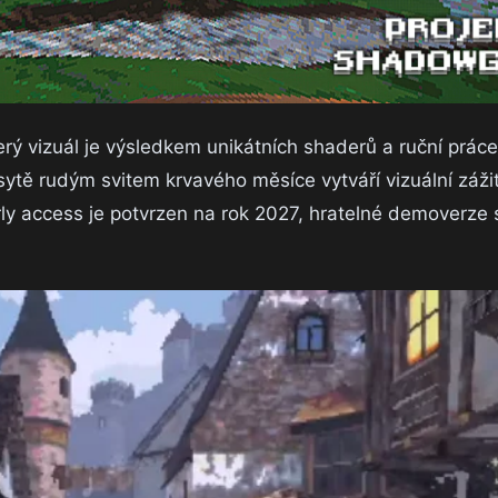
erý vizuál je výsledkem unikátních shaderů a ruční prác
ytě rudým svitem krvavého měsíce vytváří vizuální zážit
ly access je potvrzen na rok 2027, hratelné demoverz