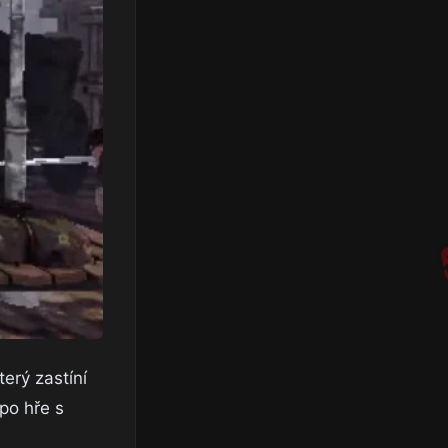
terý zastíní
po hře s