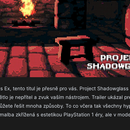
 Ex, tento titul je přesně pro vás. Project Shadowglass
lo je nepřítel a zvuk vaším nástrojem. Trailer ukázal pre
 můžete řešit mnoha způsoby. To co včera tak všechny hy
jomalba zkřížená s estetikou PlayStation 1 éry, ale v mod