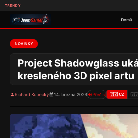
TRENDY
Domů
NOVINKY
Project Shadowglass uká
kresleného 3D pixel artu
Richard Kopecký
14. března 2026
Přečíst
🇨🇿 CZ
🇬