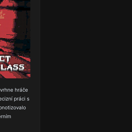
 vrhne hráče
cizní práci s
pnotizovalo
erním