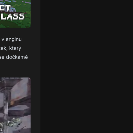
e v enginu
ek, který
e se dočkámě