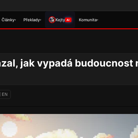
Věnujte prosím pozornost 
Články
Překlady
Kejty
Komunita
▾
▾
▾
AI
zal, jak vypadá budoucnost 
 EN