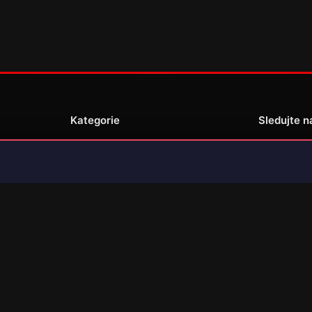
Kategorie
Sledujte n
Novinky
Recenze
enské
Překlady her
© 2026 Jsem Gamer. Všechna práva vyhrazena. (made by JsemGamer.