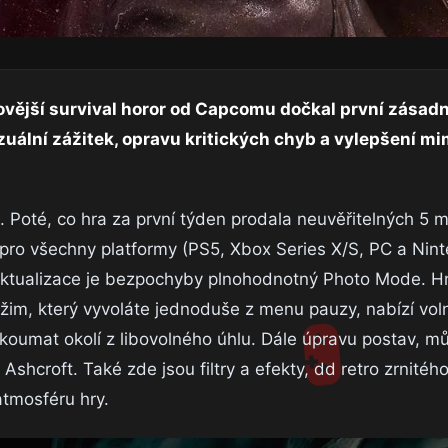
vější survival horor od Capcomu dočkal první zásadn
zuální zážitek, opravu kritických chyb a vylepšení mi
 Poté, co hra za první týden prodala neuvěřitelných 5 mi
e pro všechny platformy (PS5, Xbox Series X/S, PC a Nin
aktualizace je bezpochyby plnohodnotný Photo Mode. H
ežim, který vyvoláte jednoduše z menu pauzy, nabízí vo
ozkoumat okolí z libovolného úhlu. Dále úpravu postav, m
shcroft. Také zde jsou filtry a efekty, dd retro zrnitého
atmosféru hry.