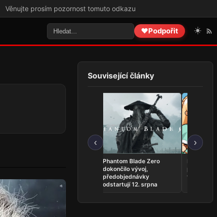
 pozornost tomuto odkazu
☀️
❤️
Podpořit
Související články
‹
›
Minecraft dorazí na
Phantom Blade Zero
Fields of M
Nintendo Switch 2
dokončilo vývoj,
předběžný
koncem října
předobjednávky
vyšlo ve ve
odstartují 12. srpna