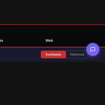
ás
Web
Redakce
Souhlasím
Odmítnout
Překlady her
Kontakt
💝 Podpořit provoz
RSS Články
RSS Překlady
cz)