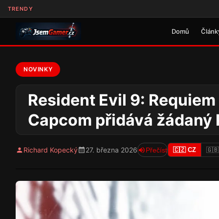
TRENDY
Domů
Článk
NOVINKY
Resident Evil 9: Requiem
Capcom přidává žádaný P
Richard Kopecký
27. března 2026
Přečíst
🇨🇿 CZ
🇬