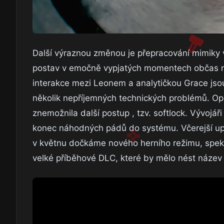
Další výraznou změnou je přepracování mimiky v 
postav v emočně vypjatých momentech občas nep
interakce mezi Leonem a analytičkou Grace jsou
několik nepříjemných technických problémů. Opr
znemožnila další postup , tzv. softlock. Vývojáři
konec náhodných pádů do systému. Včerejší upda
v květnu dočkáme nového herního režimu, spekul
velké příběhové DLC, které by mělo nést náze