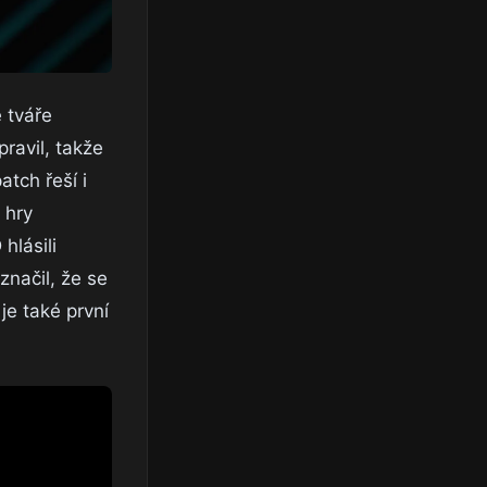
 tváře
ravil, takže
tch řeší i
 hry
hlásili
značil, že se
je také první