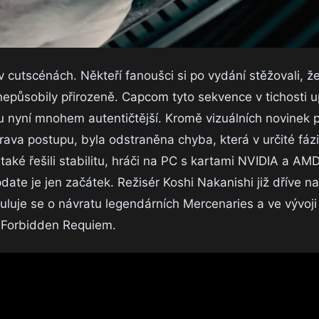
cutscénách. Někteří fanoušci si po vydání stěžovali, že
ůsobily přirozeně. Capcom tyto sekvence v tichosti up
 nyní mnohem autentičtější. Kromě vizuálních novinek pa
ava postupu, byla odstraněna chyba, která v určité fázi
 také řešili stabilitu, hráči na PC s kartami NVIDIA a AMD 
te je jen začátek. Režisér Koshi Nakanishi již dříve na
uje se o návratu legendárních Mercenaries a ve vývoji 
v Forbidden Requiem.