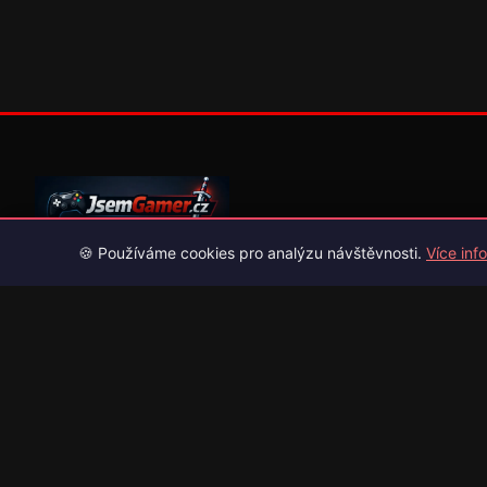
🍪 Používáme cookies pro analýzu návštěvnosti.
Více info
Váš průvodce světem videoher. Novinky, recenze a česko-slov
překlady her.
Naši partneři