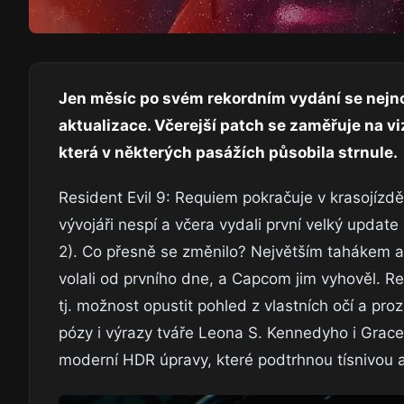
Jen měsíc po svém rekordním vydání se nejno
aktualizace. Včerejší patch se zaměřuje na vi
která v některých pasážích působila strnule.
Resident Evil 9: Requiem pokračuje v krasojízdě.
vývojáři nespí a včera vydali první velký updat
2). Co přesně se změnilo? Největším tahákem 
volali od prvního dne, a Capcom jim vyhověl. R
tj. možnost opustit pohled z vlastních očí a pr
pózy i výrazy tváře Leona S. Kennedyho i Grace A
moderní HDR úpravy, které podtrhnou tísnivou 