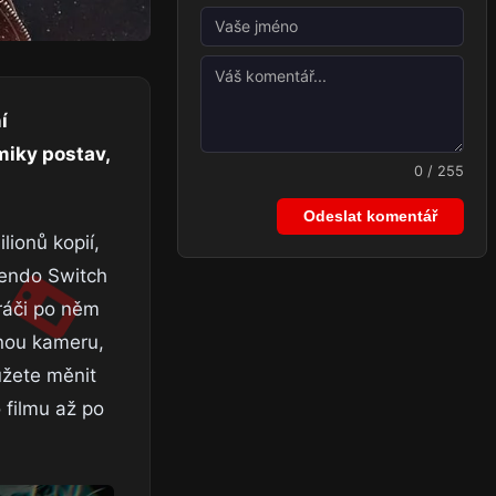
í
miky postav,
0 / 255
Odeslat komentář
lionů kopií,
tendo Switch
ráči po něm
lnou kameru,
ůžete měnit
 filmu až po