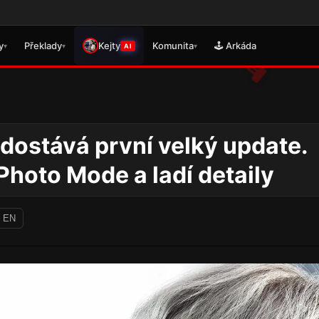
Věnujte prosím
y
Překlady
Kejty
Komunita
🕹️ Arkáda
▾
▾
▾
AI
 dostává první velký update.
hoto Mode a ladí detaily
 EN