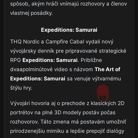
spôsob, akým hráči vnímajú rozhovory a členov
vlastnej posádky.
Expeditions: Samurai
THQ Nordic a Campfire Cabal vydali nový
vývojársky denník pre pripravované strategické
RPG
Expeditions: Samurai
. Približne
dvaapolminútové video s názvom
The Art of
Expeditions: Samurai
sa venuje výtvarnému
štýlu hry.
Vývojári hovoria aj o prechode z klasických 2D
portrétov na plné 3D modely postáv počas
rozhovorov. Táto zmena má postavám umožniť
prirodzenejšiu mimiku a lepšie prepojiť dialógy