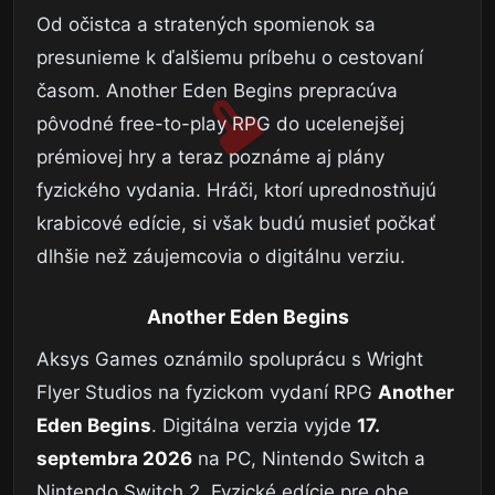
Od očistca a stratených spomienok sa
presunieme k ďalšiemu príbehu o cestovaní
časom. Another Eden Begins prepracúva
pôvodné free-to-play RPG do ucelenejšej
prémiovej hry a teraz poznáme aj plány
fyzického vydania. Hráči, ktorí uprednostňujú
krabicové edície, si však budú musieť počkať
dlhšie než záujemcovia o digitálnu verziu.
Another Eden Begins
Aksys Games oznámilo spoluprácu s Wright
Flyer Studios na fyzickom vydaní RPG
Another
Eden Begins
. Digitálna verzia vyjde
17.
septembra 2026
na PC, Nintendo Switch a
Nintendo Switch 2. Fyzické edície pre obe