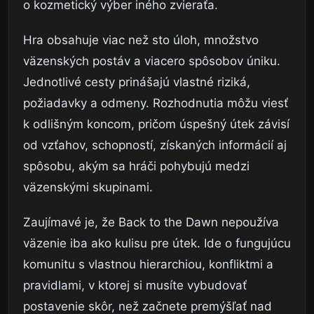
o kozmetický výber iného zvieraťa.
Hra obsahuje viac než sto úloh, množstvo
väzenských postáv a viacero spôsobov úniku.
Jednotlivé cesty prinášajú vlastné riziká,
požiadavky a odmeny. Rozhodnutia môžu viesť
k odlišným koncom, pričom úspešný útek závisí
od vzťahov, schopností, získaných informácií aj
spôsobu, akým sa hráči pohybujú medzi
väzenskými skupinami.
Zaujímavé je, že Back to the Dawn nepoužíva
väzenie iba ako kulisu pre útek. Ide o fungujúcu
komunitu s vlastnou hierarchiou, konfliktmi a
pravidlami, v ktorej si musíte vybudovať
postavenie skôr, než začnete premýšľať nad