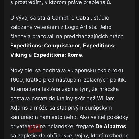
s prostredím, v ktorom práve prebiehajú.
O vývoj sa stará Campfire Cabal, štúdio
založené veteránmi z Logic Artists. Jeho
členovia pracovali na predchádzajúcich hrách
Expeditions: Conquistador
,
Expeditions:
Viking
a
Expeditions: Rome
.
Nový diel sa odohráva v Japonsku okolo roku
1600, krátko pred nástupom izolačných politík.
Alternatívna história začína tým, že hráčska
postava dorazí do krajiny skôr než William
Adams a môže sa stať prvým európskym
samurajom namiesto neho. Ako veliteľ posádky
privateerov na holandskej fregate
De Albatros
sa zapletie do občianskej vojny, ktorá rozhodne