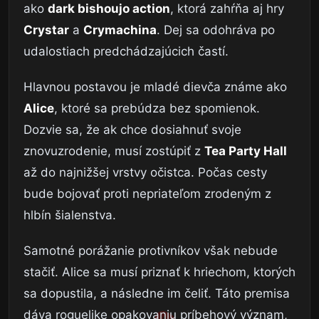
ako
dark bishoujo action
, ktorá zahŕňa aj hry
Crystar
a
Crymachina
. Dej sa odohráva po
udalostiach predchádzajúcich častí.
Hlavnou postavou je mladé dievča známe ako
Alice
, ktoré sa prebúdza bez spomienok.
Dozvie sa, že ak chce dosiahnuť svoje
znovuzrodenie, musí zostúpiť z
Tea Party Hall
až do najnižšej vrstvy očistca. Počas cesty
bude bojovať proti nepriateľom zrodeným z
hlbín šialenstva.
Samotné porážanie protivníkov však nebude
stačiť. Alice sa musí priznať k hriechom, ktorých
sa dopustila, a následne im čeliť. Táto premisa
dáva roguelike opakovaniu príbehový význam,