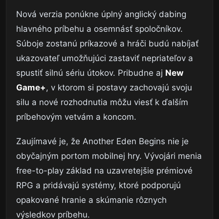
Nová verzia ponúkne úplný anglický dabing
hlavného príbehu a osemnásť spoločníkov.
Súboje zostanú príkazové a hráči budú nabíjať
ukazovateľ umožňujúci zastaviť nepriateľov a
spustiť silnú sériu útokov. Pribudne aj
New
Game+
, v ktorom si postavy zachovajú svoju
silu a nové rozhodnutia môžu viesť k ďalším
príbehovým vetvám a koncom.
Zaujímavé je, že Another Eden Begins nie je
obyčajným portom mobilnej hry. Vývojári menia
free-to-play základ na uzavretejšie prémiové
RPG a pridávajú systémy, ktoré podporujú
opakované hranie a skúmanie rôznych
výsledkov príbehu.