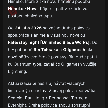
Himeko, ktorá získa novú hrateľnú podobu
Himeko • Nova
. Pôjde o päťhviezdičkovú
postavu ohnivého typu.
Od
24. júla 2026
sa začne druhá polovica
spolupráce s anime a vizuálnou novelou
Fate/stay night [Unlimited Blade Works]
. Do
hry pribudnú
Rin Tohsaka
a
Gilgamesh
ako
nové päťhviezdičkové postavy. Rin bude patriť
ku Quantum typu, zatiaľ čo Gilgamesh využije
Lightning.
Aktualizácia prinesie aj návrat viacerých
limitovaných postáv. V prvej polovici sa vrátia
Sparxie, Dan Heng • Permansor Terrae a
Evernight. Druhá polovica znovu sprístupní