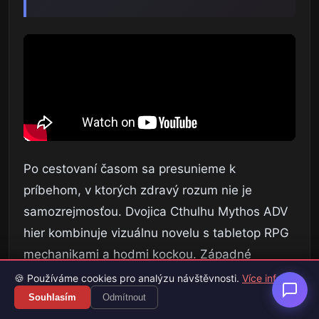
Po cestovaní časom sa presunieme k
príbehom, v ktorých zdravý rozum nie je
samozrejmosťou. Dvojica Cthulhu Mythos ADV
hier kombinuje vizuálnu novelu s tabletop RPG
mechanikami a hodmi kockou. Západné
konzolové vydanie tak môže osloviť hráčov,
🍪 Používáme cookies pro analýzu návštěvnosti.
Více info
ktorí majú radi kozmický horor, no zároveň chcú
Souhlasím
Odmítnout
aktívne ovplyvňovať priebeh príbehu.