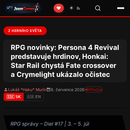
☀️
❤️
Z HERNÍHO SVĚTA
RPG novinky: Persona 4 Revival
predstavuje hrdinov, Honkai:
Star Rail chystá Fate crossover
a Crymelight ukázalo očistec
Lukáš *Haku* Murín
6. července 2026
Přečíst
🇸🇰 SK
🇬🇧 EN
RPG správy – Diel #17 | 3. – 5. júl