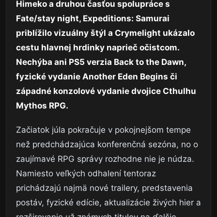
Himeko a druhou časťou spolupráce s
Fate/stay night, Expeditions: Samurai
priblížilo vizuálny štýl a Crymelight ukázalo
cestu hlavnej hrdinky naprieč očistcom.
Nechýba ani PS5 verzia Back to the Dawn,
fyzické vydanie Another Eden Begins či
západné konzolové vydanie dvojice Cthulhu
Mythos RPG.
Začiatok júla pokračuje v pokojnejšom tempe
než predchádzajúca konferenčná sezóna, no o
zaujímavé RPG správy rozhodne nie je núdza.
Namiesto veľkých odhalení tentoraz
prichádzajú najmä nové trailery, predstavenia
postáv, fyzické edície, aktualizácie živých hier a
rozširovanie už známych titulov na ďalšie