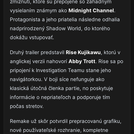
zmiznutí, ktoré sú prepojené so záhadným
vysielaním známym ako
Midnight Channel
.
Protagonista a jeho priatelia následne odhalia
nadprirodzený Shadow World, do ktorého
dokážu vstupovať.
Druhý trailer predstavil
Rise Kujikawu
, ktorú v
anglickej verzii nahovorí
Abby Trott
. Rise sa po
pripojení k Investigation Teamu stane jeho
navigátorkou. V boji síce nefunguje ako
klasická útočná členka partie, no poskytuje
informácie o nepriateľoch a podporuje tím
počas stretov.
Remake už skôr potvrdil prepracovanú grafiku,
nové používateľské rozhranie, kompletne