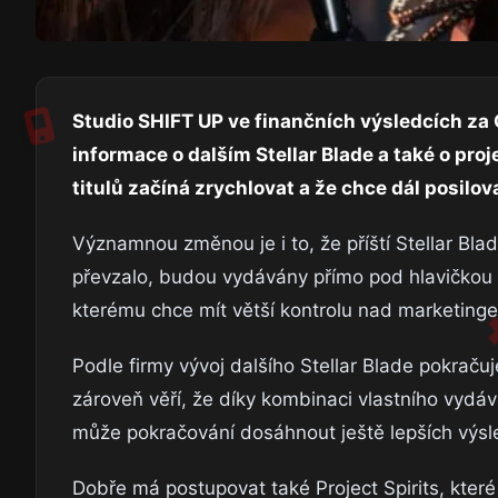
Studio SHIFT UP ve finančních výsledcích za 
informace o dalším Stellar Blade a také o proj
titulů začíná zrychlovat a že chce dál posilov
Významnou změnou je i to, že příští Stellar B
převzalo, budou vydávány přímo pod hlavičkou S
kterému chce mít větší kontrolu nad marketin
Podle firmy vývoj dalšího Stellar Blade pokraču
zároveň věří, že díky kombinaci vlastního vydá
může pokračování dosáhnout ještě lepších výsle
Dobře má postupovat také Project Spirits, které