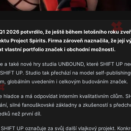
Q1 2026 potvrdilo, že ještě během letošního roku zveř
ektu Project Spirits. Firma zároveň naznačila, že její 
at vlastní portfolio značek i obchodní možnosti.
lade a také nové hry studia UNBOUND, které SHIFT UP n
HIFT UP. Studio tak přechází na model self-publishing
gem, globálním uvedením i celkovým budováním značek.
je hladce a má odpovídat interním kvalitativním cílům. 
vání, silné fanouškovské základny a zkušeností s předch
dků než první díl.
 SHIFT UP označuje za svůj další vlajkový projekt. Konkr