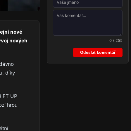
ejní nové
vývoj nových
0 / 255
Odeslat komentář
edávno
u, díky
SHIFT UP
ozí hrou
étní