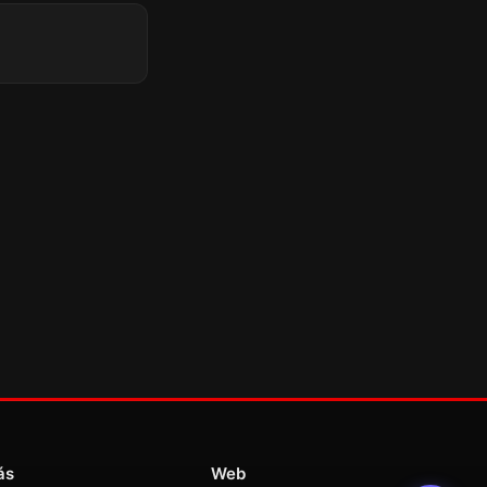
ás
Web