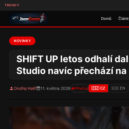
TRENDY
Domů
Článk
NOVINKY
SHIFT UP letos odhalí dalš
Studio navíc přechází na
Ondřej Halíř
11. května 2026
Přečíst
🇨🇿 CZ
🇬🇧 EN