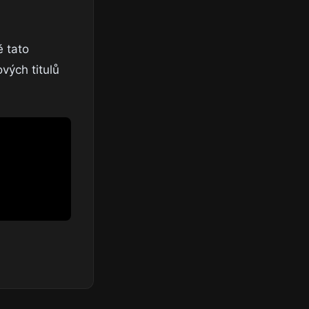
ě tato
vých titulů