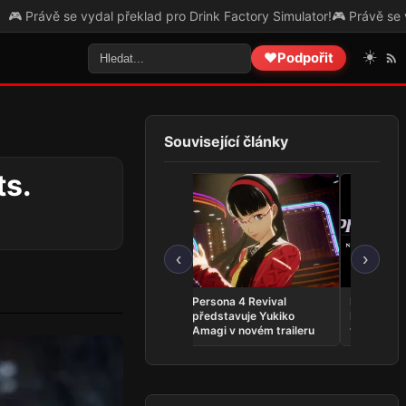
e vydal překlad pro Drink Factory Simulator!
🎮 Právě se vydal překla
☀️
❤️
Podpořit
Související články
ts.
‹
›
Whitestrake’s Mayhem se
Persona 4 Revival
Phantom:
vrací do The Elder Scrolls
představuje Yukiko
INFERNO 
Online v kratší podobě
Amagi v novém traileru
vyjde v zá