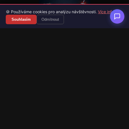
🍪 Používáme cookies pro analýzu návštěvnosti.
Více info
Souhlasím
Odmítnout
Váš průvodce světem videoher. Novinky, recenze a česko-
slovenské překlady her.
Naši partneři
Kategorie
Novinky
Recenze
Překlady her
Sledujte nás