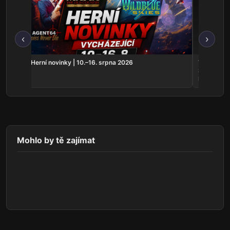
‹
›
t ještě
Herní novinky | 10.–16. srpna 2026
THQ Nordi
Samurai, n
Hunter 2
Mohlo by tě zajímat