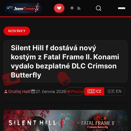
☀️
❤️
NOVINKY
Silent Hill f dostává nový
kostým z Fatal Frame II. Konami
vydalo bezplatné DLC Crimson
Butterfly
Ondřej Halíř
27. června 2026
Přečíst
🇨🇿 CZ
🇬🇧 EN