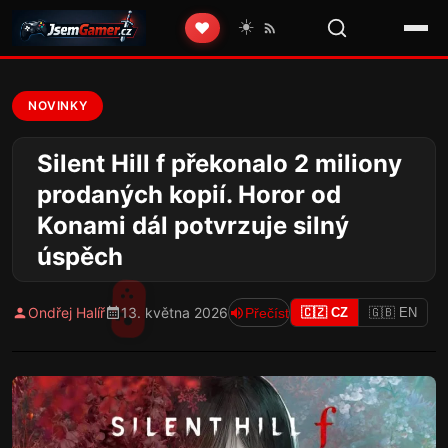
☀️
❤️
NOVINKY
Silent Hill f překonalo 2 miliony
prodaných kopií. Horor od
Konami dál potvrzuje silný
úspěch
Ondřej Halíř
13. května 2026
Přečíst
🇨🇿 CZ
🇬🇧 EN