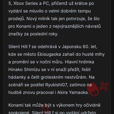
5, Xbox Series a PC, přičemž už krátce po
vydání se mluvilo o velmi dobrém tempu
prodejů. Nový milník tak jen potvrzuje, že šlo
pro Konami o jeden z nejvýraznějších návratů
značky za poslední roky.
Silent Hill f se odehrává v Japonsku 60. let,
kde se město Ebisugaoka zahalí do husté mlhy
a promění se v noční můru. Hlavní hrdinka
Hinako Shimizu se v ní snaží přežít, řešit
hádanky a čelit groteskním nestvůrám. Na
scénáři se podílel Ryukishi07, zatímco na
hudbě znovu pracoval i Akira Yamaoka.
Konami tak může být s výkonem hry očividně
spokojené. Silent Hill f si po vydání udrželo