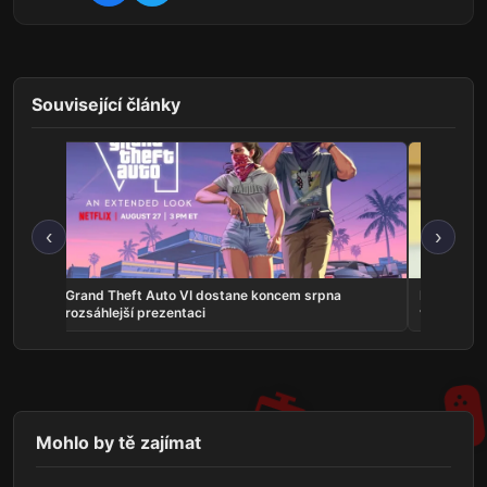
Související články
‹
›
na
Grand Theft Auto VI dostane koncem srpna
Představit
rozsáhlejší prezentaci
vlastní ho
Mohlo by tě zajímat