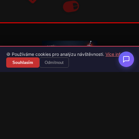
🍪 Používáme cookies pro analýzu návštěvnosti.
Více info
Souhlasím
Odmítnout
Váš průvodce světem videoher. Novinky, recenze a česko-
slovenské překlady her.
Naši partneři
Kategorie
Novinky