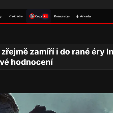
🎮 Právě 
y
Překlady
Kejty
Komunita
🕹️ Arkáda
▾
▾
▾
AI
řejmě zamíří i do rané éry I
ové hodnocení