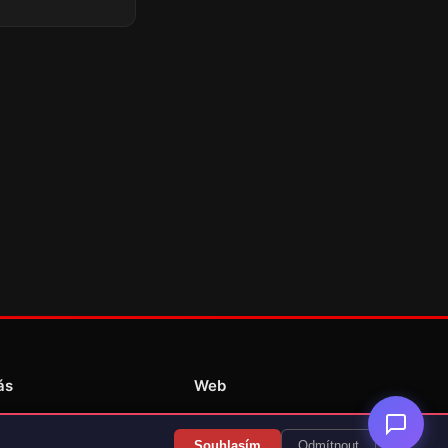
ás
Web
Redakce
Souhlasím
Odmítnout