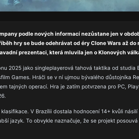
ompany podle nových informací nezůstane jen v obdo
 příběh hry se bude odehrávat od éry Clone Wars až do
avadní prezentaci, která mluvila jen o Klonových válk
u 2025 jako singleplayerová tahová taktika od studia B
film Games. Hráči se v ní ujmou bývalého důstojníka Re
 tajných operací. Hra je zatím potvrzena pro PC, Play
26.
klasifikace. V Brazílii dostala hodnocení 14+ kvůli násilí 
rubší jazyk. To obvykle naznačuje, že se projekt posouvá 