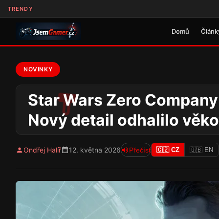
TRENDY
Domů
Článk
NOVINKY
Star Wars Zero Company z
Nový detail odhalilo věk
Ondřej Halíř
12. května 2026
Přečíst
🇨🇿 CZ
🇬🇧 EN