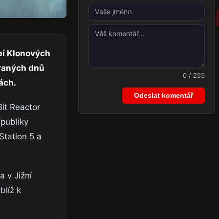
bí Klonových
 raných dnů
0 / 255
ách.
Odeslat komentář
it Reactor
publiky
Station 5 a
a v Jižní
blíž k