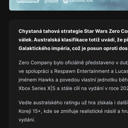
Chystaná tahová strategie Star Wars Zero C
válek. Australská klasifikace totiž uvádí, že
Galaktického impéria, což je posun oproti dos
Zero Company bylo oficiálně představeno v dubn
ve spolupráci s Respawn Entertainment a Lucas
jménem Hawks a povedou vlastní jednotku během
Xbox Series X|S a stále cílí na vydání v roce 20
Vedle australského ratingu už hra získala i další 
Koreji 15+, kde se zmiňuje realistické násilí a h
vydání.