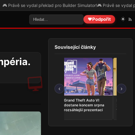
se vydal překlad pro Builder Simulator!
🎮 Právě se vydal překlad pro
☀️
❤️
Podpořit
Související články
mpéria.
‹
›
VHS horor The Skin
Grand Theft Auto VI
Představit
Stapler je nyní dostupný
dostane koncem srpna
z Kingdom
na Steamu
rozsáhlejší prezentaci
vlastní ho