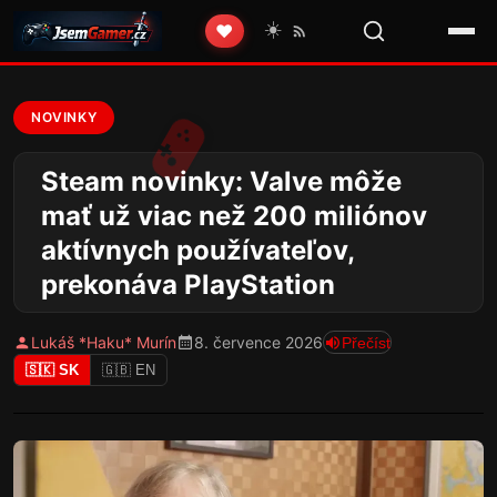
☀️
❤️
NOVINKY
Steam novinky: Valve môže
mať už viac než 200 miliónov
aktívnych používateľov,
prekonáva PlayStation
Lukáš *Haku* Murín
8. července 2026
Přečíst
🇸🇰 SK
🇬🇧 EN