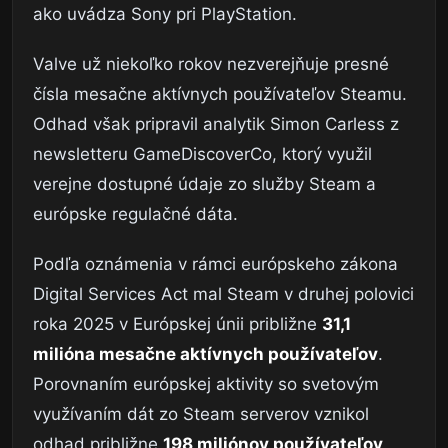
ako uvádza Sony pri PlayStation.
Valve už niekoľko rokov nezverejňuje presné
čísla mesačne aktívnych používateľov Steamu.
Odhad však pripravil analytik Simon Carless z
newsletteru GameDiscoverCo, ktorý využil
verejne dostupné údaje zo služby Steam a
európske regulačné dáta.
Podľa oznámenia v rámci európskeho zákona
Digital Services Act mal Steam v druhej polovici
roka 2025 v Európskej únii približne
31,1
milióna mesačne aktívnych používateľov
.
Porovnaním európskej aktivity so svetovým
využívaním dát zo Steam serverov vznikol
odhad približne
198 miliónov používateľov
.