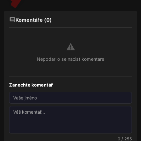
Komentáře (
0
)
⚠️
Nepodarilo se nacist komentare
Zanechte komentář
0 / 255