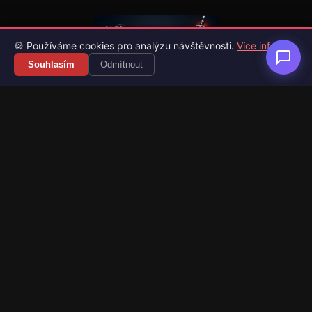
🍪 Používáme cookies pro analýzu návštěvnosti.
Více info
Souhlasím
Odmítnout
Váš průvodce světem videoher. Novinky, recenze a česko-
slovenské překlady her.
Naši partneři
Kategorie
Novinky
Recenze
Překlady her
Sledujte nás