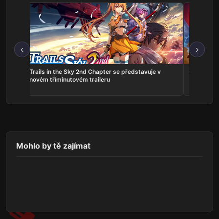
‹
›
ns:
Trails in the Sky 2nd Chapter se představuje v
Serious Sa
he
novém tříminutovém traileru
Mohlo by tě zajímat