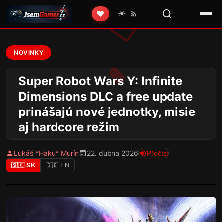
☀️
❤️
NOVINKY
Super Robot Wars Y: Infinite
Dimensions DLC a free update
prinášajú nové jednotky, misie
aj hardcore režim
Lukáš *Haku* Murín
22. dubna 2026
Přečíst
🇸🇰 SK
🇬🇧 EN