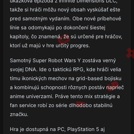
ukážková epizóda z Infinite Dimensions DLC,
takže si hráči môžu nový obsah vyskúšať ešte
pred samotným vydaním. Obe nové príbehové
línie sa odomykajú po dokončení šiestej
kapitoly, čo znamená, že sú určené pre hráčov,
ktorí už majú v hre určitý progres.
Samotný Super Robot Wars Y zostáva verný
svojej DNA. Ide o taktickú RPG, kde hráči velia
tímu ikonických mechov na grid-based bojisku
a kombinujú schopnosti rôznych postáv naprieč
anime univerzami. Práve tento mix stratégie a
fan service robí zo série dlhodobo stabilnú
značku.
Hra je dostupná na PC, PlayStation 5 aj