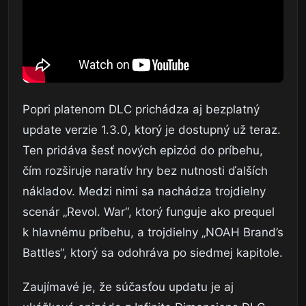
Popri platenom DLC prichádza aj bezplatný
update verzie 1.3.0, ktorý je dostupný už teraz.
Ten pridáva šesť nových epizód do príbehu,
čím rozširuje naratív hry bez nutnosti ďalších
nákladov. Medzi nimi sa nachádza trojdielny
scenár „Revol. War“, ktorý funguje ako prequel
k hlavnému príbehu, a trojdielny „NOAH Brand’s
Battles“, ktorý sa odohráva po siedmej kapitole.
Zaujímavé je, že súčasťou updatu je aj