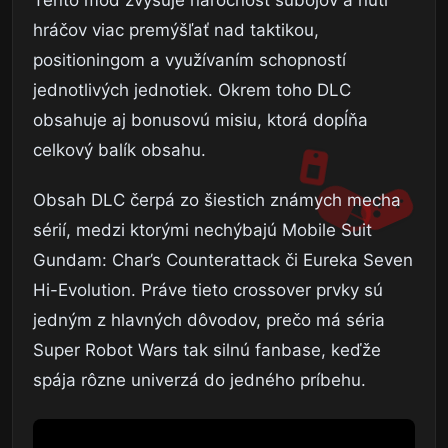
Tento mód zvyšuje náročnosť súbojov a núti
hráčov viac premýšľať nad taktikou,
positioningom a využívaním schopností
jednotlivých jednotiek. Okrem toho DLC
obsahuje aj bonusovú misiu, ktorá dopĺňa
celkový balík obsahu.
Obsah DLC čerpá zo šiestich známych mecha
sérií, medzi ktorými nechýbajú Mobile Suit
Gundam: Char’s Counterattack či Eureka Seven
Hi-Evolution. Práve tieto crossover prvky sú
jedným z hlavných dôvodov, prečo má séria
Super Robot Wars tak silnú fanbase, keďže
spája rôzne univerzá do jedného príbehu.