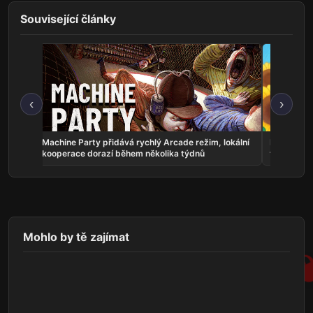
Související články
‹
›
 vyšlo
Machine Party přidává rychlý Arcade režim, lokální
Danchi Day
kooperace dorazí během několika týdnů
festival
Mohlo by tě zajímat