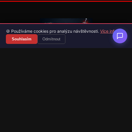
🍪 Používáme cookies pro analýzu návštěvnosti.
Více info
Souhlasím
Odmítnout
Váš průvodce světem videoher. Novinky, recenze a česko-
slovenské překlady her.
Naši partneři
Kategorie
Novinky
Recenze
Překlady her