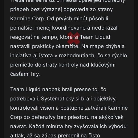
Tretia hra série už priniesla úplne jednoznačný
priebeh bez výraznej odpovede zo strany
Karmine Corp. Od prvých minút pôsobili
pomalšie, menej koordinovane a nedokázali
reagovať na tempo, ktoré si Team Liquid
nastavili prakticky okamžite. Na mape chýbala
iniciatíva aj istota v rozhodnutiach, čo sa rýchlo
premietlo do straty kontroly nad kľúčovými
časťami hry.
Team Liquid naopak hrali presne to, čo
potrebovali. Systematicky si brali objektívy,
kontrolovali vision a postupne zatvárali Karmine
Corp do defenzívy bez priestoru na akýkoľvek
návrat. Každá minúta hry zvyšovala ich výhodu
a tlak, až sa zápas premenil na čisto