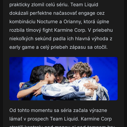
prakticky zlomil celú sériu. Team Liquid
dokázali perfektne načasovať engage cez
kombináciu Nocturne a Orianny, ktorá úplne
rozbila tímový fight Karmine Corp. V priebehu
niekoľkých sekúnd padla ich hlavná výhoda z
early game a celý priebeh zápasu sa otočil.
Od tohto momentu sa séria začala výrazne
lámať v prospech Team Liquid. Karmine Corp