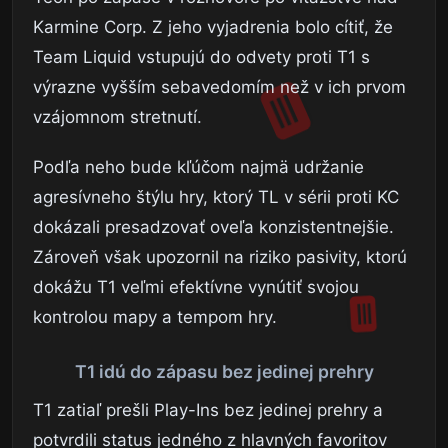
Karmine Corp. Z jeho vyjadrenia bolo cítiť, že
Team Liquid vstupujú do odvety proti T1 s
výrazne vyšším sebavedomím než v ich prvom
vzájomnom stretnutí.
Podľa neho bude kľúčom najmä udržanie
agresívneho štýlu hry, ktorý TL v sérii proti KC
dokázali presadzovať oveľa konzistentnejšie.
Zároveň však upozornil na riziko pasivity, ktorú
dokážu T1 veľmi efektívne vynútiť svojou
kontrolou mapy a tempom hry.
T1 idú do zápasu bez jedinej prehry
T1 zatiaľ prešli Play-Ins bez jedinej prehry a
potvrdili status jedného z hlavných favoritov