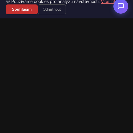
🍪 Používáme cookies pro analýzu návštěvnosti.
Více info
Souhlasím
Odmítnout
Váš průvodce světem videoher. Novinky, recenze a česko-
slovenské překlady her.
Naši partneři
Kategorie
Novinky
Recenze
Překlady her
Sledujte nás