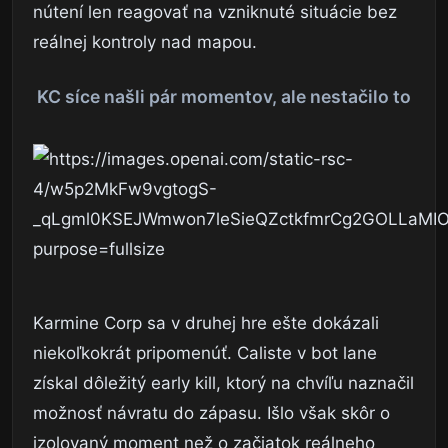
nútení len reagovať na vzniknuté situácie bez
reálnej kontroly nad mapou.
KC síce našli pár momentov, ale nestačilo to
Karmine Corp sa v druhej hre ešte dokázali
niekoľkokrát pripomenúť. Caliste v bot lane
získal dôležitý early kill, ktorý na chvíľu naznačil
možnosť návratu do zápasu. Išlo však skôr o
izolovaný moment než o začiatok reálneho