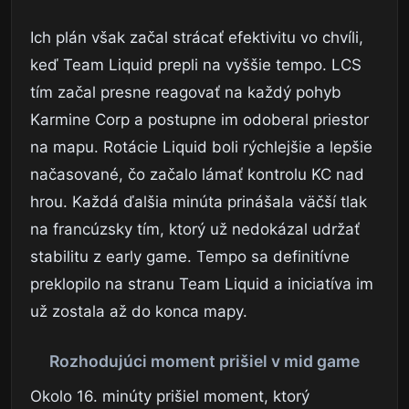
Ich plán však začal strácať efektivitu vo chvíli,
keď Team Liquid prepli na vyššie tempo. LCS
tím začal presne reagovať na každý pohyb
Karmine Corp a postupne im odoberal priestor
na mapu. Rotácie Liquid boli rýchlejšie a lepšie
načasované, čo začalo lámať kontrolu KC nad
hrou. Každá ďalšia minúta prinášala väčší tlak
na francúzsky tím, ktorý už nedokázal udržať
stabilitu z early game. Tempo sa definitívne
preklopilo na stranu Team Liquid a iniciatíva im
už zostala až do konca mapy.
Rozhodujúci moment prišiel v mid game
Okolo 16. minúty prišiel moment, ktorý