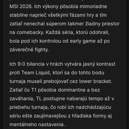
MSI 2026. Ich výkony pôsobia mimoriadne
stabilne naprieč všetkými fázami hry a tím
zatiaľ nenechal súperom takmer žiadny priestor
na comebacky. Každá séria, ktorú odohrali,
bola pod ich kontrolou od early game až po
záverečné fighty.
Ich 9:0 bilancia v hrách vytvára jasný kontrast
proti Team Liquid, ktorí sa do tohto bodu
turnaja museli prebojovať cez lower bracket.
Zatiaľ čo T1 pôsobia dominantne a bez
zaváhania, TL postupne naberajú tempo až v
priebehu turnaja, čo robí ich nadchádzajúcu
sériu ešte zaujímavejšou z hľadiska formy aj
mentálneho nastavenia.