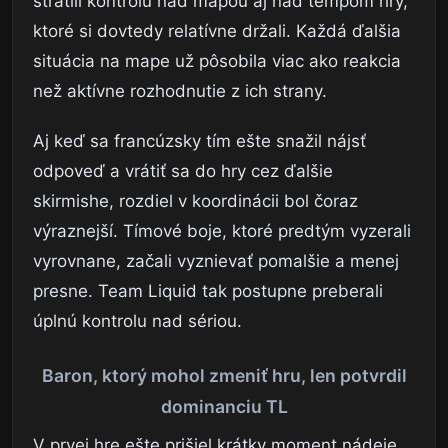
stratili kontrolu nad mapou aj nad tempom hry,
ktoré si dovtedy relatívne držali. Každá ďalšia
situácia na mape už pôsobila viac ako reakcia
než aktívne rozhodnutie z ich strany.
Aj keď sa francúzsky tím ešte snažil nájsť
odpoveď a vrátiť sa do hry cez ďalšie
skirmishe, rozdiel v koordinácii bol čoraz
výraznejší. Tímové boje, ktoré predtým vyzerali
vyrovnane, začali vyznievať pomalšie a menej
presne. Team Liquid tak postupne preberali
úplnú kontrolu nad sériou.
Baron, ktorý mohol zmeniť hru, len potvrdil
dominanciu TL
V prvej hre ešte prišiel krátky moment nádeje