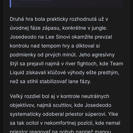
Druhá hra bola prakticky rozhodnutá už v
úvodnej fáze zápasu, konkrétne v jungle.
Josedeodo na Lee Sinovi okamžite prevzal
kontrolu nad tempom hry a diktoval si
podmienky od prvých minút. Jeho agresívny
štýl sa prejavil najmä v river fightoch, kde Team
Liquid získavali kľúčové výhody ešte predtým,
než sa stihli stabilizovať lane fázy.
Veľký rozdiel bol aj v kontrole neutrálnych
objektívov, najmä scuttlov, kde Josedeodo
systematicky odoberal priestor súperovi. Yike
sa tak ocitol v nekomfortnej pozícii, kde nemal
priestor reagovať na pohyb naprieč mapou.