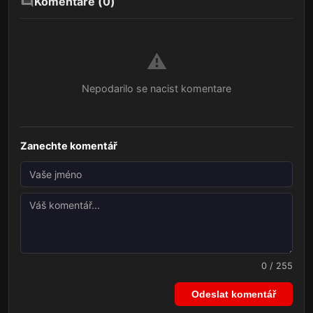
Komentáře (
0
)
⚠️
Nepodarilo se nacist komentare
Zanechte komentář
0 / 255
Odeslat komentář