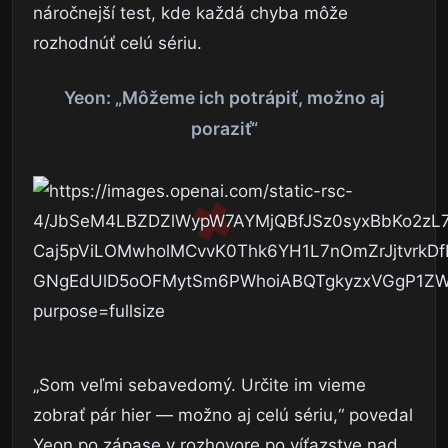
náročnejší test, kde každá chyba môže
rozhodnúť celú sériu.
Yeon: „Môžeme ich potrápiť, možno aj
poraziť“
„Som veľmi sebavedomý. Určite im vieme
zobrať pár hier — možno aj celú sériu,“ povedal
Yeon po zápase v rozhovore po víťazstve nad