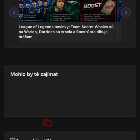
‹
›
skal
League of Legends novinky: Team Secret Whales sú
Rocket Lea
a žije
na Worlds, Dardoch sa vracia a BoostGate dlhuje
na EWC, A
hráčom
poľaviť
Mohlo by tě zajímat