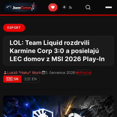
☀️
❤️
ESPORT
LOL: Team Liquid rozdrvili
Karmine Corp 3:0 a posielajú
LEC domov z MSI 2026 Play-In
Lukáš *Haku* Murín
1. července 2026
Přečíst
🇸🇰 SK
🇬🇧 EN