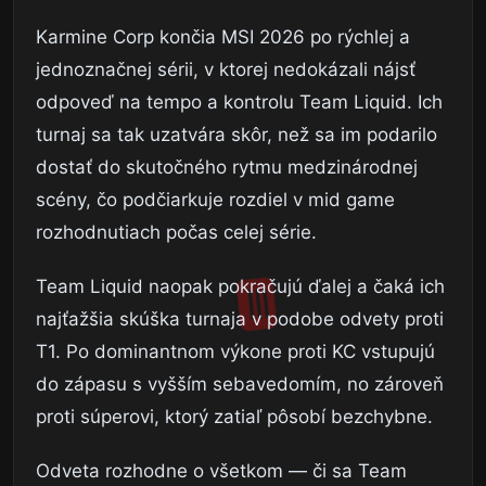
Karmine Corp končia MSI 2026 po rýchlej a
jednoznačnej sérii, v ktorej nedokázali nájsť
odpoveď na tempo a kontrolu Team Liquid. Ich
turnaj sa tak uzatvára skôr, než sa im podarilo
dostať do skutočného rytmu medzinárodnej
scény, čo podčiarkuje rozdiel v mid game
rozhodnutiach počas celej série.
Team Liquid naopak pokračujú ďalej a čaká ich
najťažšia skúška turnaja v podobe odvety proti
T1. Po dominantnom výkone proti KC vstupujú
do zápasu s vyšším sebavedomím, no zároveň
proti súperovi, ktorý zatiaľ pôsobí bezchybne.
Odveta rozhodne o všetkom — či sa Team