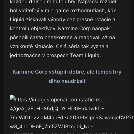
každou ďalšou minútou hry. Najväčší rozdiel
bol viditeľný v mid game rozhodnutiach, kde
Liquid získavali výhody cez presné rotácie a
kontrolu objektívov. Karmine Corp naopak
pôsobili často oneskorene a reagovali až na
vzniknuté situácie. Celá séria tak vyznela
jednoznačne v prospech Team Liquid.
Karmine Corp vstúpili dobre, ale tempo hry
dlho neudržali