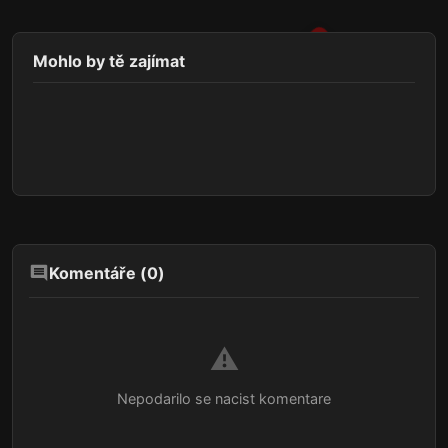
Mohlo by tě zajímat
Komentáře (
0
)
⚠️
Nepodarilo se nacist komentare