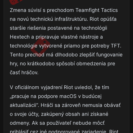
Zmena súvisí s prechodom Teamfight Tactics
na novú technickú infraštruktúru. Riot opúšťa
staršie riešenia postavené na technológii
Hextech a pripravuje vlastné nástroje a
technológie vytvorené priamo pre potreby TFT.
Tento prechod má dlhodobo zlepšiť fungovanie
hry, no krátkodobo spôsobí obmedzenia pre
časť hráčov.
V oficiálnom vyjadrení Riot uviedol, že tím
„pracuje na podpore macOS v budúcej
aktualizácii“. Hráči sa zároveň nemusia obávať
o svoje účty, zakúpený obsah ani získané
odmeny. Ak sa používateľ nebude môcť
prihlásiť cez iné podporované zariadenie, Riot