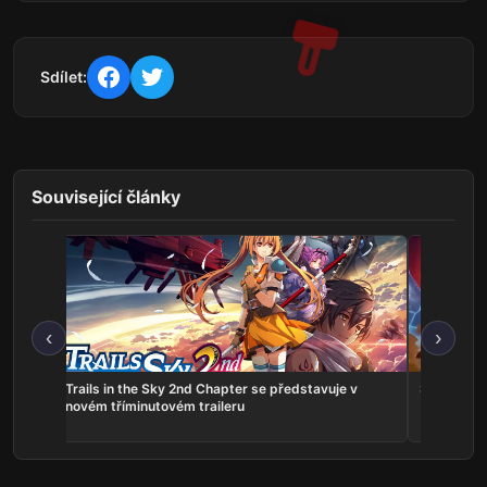
Sdílet:
Související články
‹
›
ns:
Trails in the Sky 2nd Chapter se představuje v
Serious Sa
he
novém tříminutovém traileru