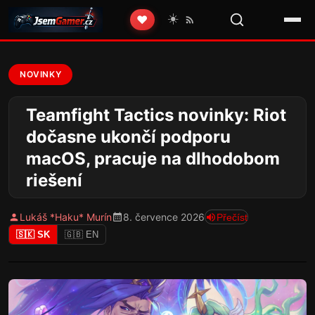
☀️
❤️
NOVINKY
Teamfight Tactics novinky: Riot
dočasne ukončí podporu
macOS, pracuje na dlhodobom
riešení
Lukáš *Haku* Murín
8. července 2026
Přečíst
🇸🇰 SK
🇬🇧 EN