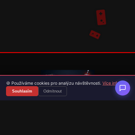
🍪 Používáme cookies pro analýzu návštěvnosti.
Více info
Souhlasím
Odmítnout
Váš průvodce světem videoher. Novinky, recenze a česko-
slovenské překlady her.
Naši partneři