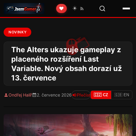
☀️
❤️
NOVINKY
The Alters ukazuje gameplay z
placeného rozšíření Last
Variable. Nový obsah dorazí už
13. července
Ondřej Halíř
2. července 2026
Přečíst
🇨🇿 CZ
🇬🇧 EN