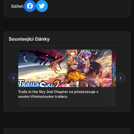
Sdílet:
Související články
‹
›
ns:
Trails in the Sky 2nd Chapter se představuje v
Serious Sa
he
novém tříminutovém traileru