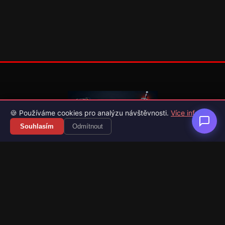
🍪 Používáme cookies pro analýzu návštěvnosti.
Více info
Souhlasím
Odmítnout
Váš průvodce světem videoher. Novinky, recenze a česko-
slovenské překlady her.
Naši partneři
Kategorie