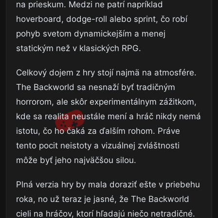
na prieskum. Medzi ne patrí napríklad
hoverboard, dodge-roll alebo sprint, čo robí
pohyb svetom dynamickejším a menej
statickým než v klasických RPG.
Celkový dojem z hry stojí najmä na atmosfére.
The Backworld sa nesnaží byť tradičným
horrorom, ale skôr experimentálnym zážitkom,
kde sa realita neustále mení a hráč nikdy nemá
istotu, čo ho čaká za ďalším rohom. Práve
tento pocit neistoty a vizuálnej zvláštnosti
môže byť jeho najväčšou silou.
Plná verzia hry by mala doraziť ešte v priebehu
roka, no už teraz je jasné, že The Backworld
cieli na hráčov, ktorí hľadajú niečo netradičné.