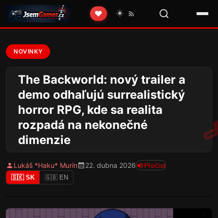
☀️
❤️
NOVINKY
The Backworld: nový trailer a
demo odhaľujú surrealistický
horror RPG, kde sa realita
rozpadá na nekonečné
dimenzie
Lukáš *Haku* Murín
22. dubna 2026
Přečíst
🇸🇰 SK
🇬🇧 EN