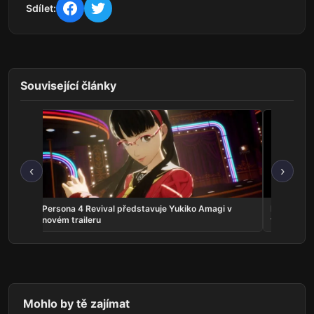
Sdílet:
Související články
‹
›
crolls
Persona 4 Revival představuje Yukiko Amagi v
Phantom:
novém traileru
vyjde v zá
Mohlo by tě zajímat