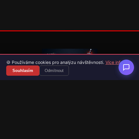
🍪 Používáme cookies pro analýzu návštěvnosti.
Více info
Souhlasím
Odmítnout
Váš průvodce světem videoher. Novinky, recenze a česko-
slovenské překlady her.
Naši partneři
Kategorie