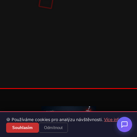
🍪 Používáme cookies pro analýzu návštěvnosti.
Více info
Souhlasím
Odmítnout
Váš průvodce světem videoher. Novinky, recenze a česko-