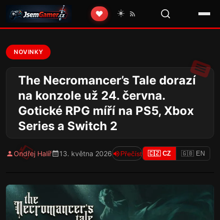
☀️
❤️
NOVINKY
The Necromancer’s Tale dorazí
na konzole už 24. června.
Gotické RPG míří na PS5, Xbox
Series a Switch 2
Ondřej Halíř
13. května 2026
Přečíst
🇨🇿 CZ
🇬🇧 EN