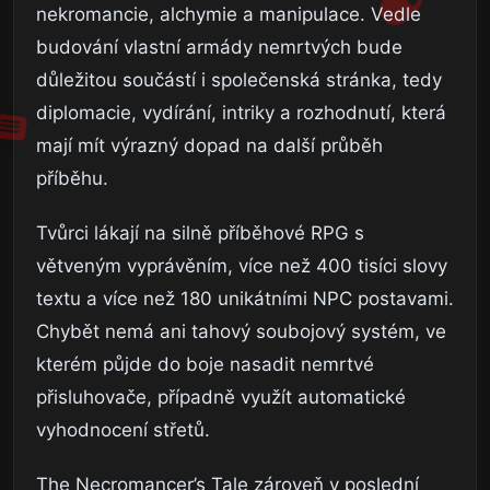
nekromancie, alchymie a manipulace. Vedle
budování vlastní armády nemrtvých bude
důležitou součástí i společenská stránka, tedy
diplomacie, vydírání, intriky a rozhodnutí, která
mají mít výrazný dopad na další průběh
příběhu.
Tvůrci lákají na silně příběhové RPG s
větveným vyprávěním, více než 400 tisíci slovy
textu a více než 180 unikátními NPC postavami.
Chybět nemá ani tahový soubojový systém, ve
kterém půjde do boje nasadit nemrtvé
přisluhovače, případně využít automatické
vyhodnocení střetů.
The Necromancer’s Tale zároveň v poslední