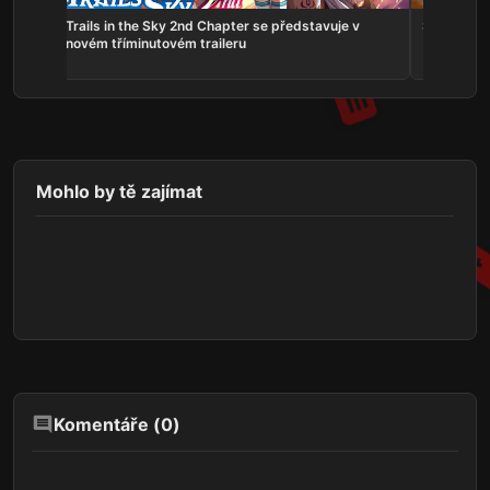
ns:
Trails in the Sky 2nd Chapter se představuje v
Serious Sa
he
novém tříminutovém traileru
Mohlo by tě zajímat
Komentáře (
0
)