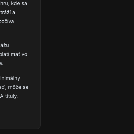
hru, kde sa
tráží a
počíva
kážu
platí mať vo
a.
inimálny
neď, môže sa
 tituly.