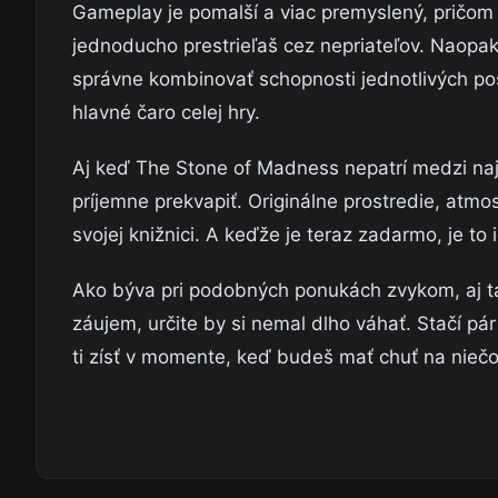
Gameplay je pomalší a viac premyslený, pričo
jednoducho prestrieľaš cez nepriateľov. Naopak
správne kombinovať schopnosti jednotlivých post
hlavné čaro celej hry.
Aj keď The Stone of Madness nepatrí medzi naj
príjemne prekvapiť. Originálne prostredie, atmos
svojej knižnici. A keďže je teraz zadarmo, je to 
Ako býva pri podobných ponukách zvykom, aj tá
záujem, určite by si nemal dlho váhať. Stačí pá
ti zísť v momente, keď budeš mať chuť na niečo