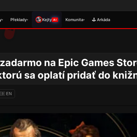
🎮 Právě
y
Překlady
Kejty
Komunita
🕹️ Arkáda
▾
▾
▾
AI
 zadarmo na Epic Games Stor
ktorú sa oplatí pridať do kniž
🇧 EN