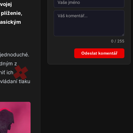
vojej
plíženie,
klasickým
0 / 255
Odeslat komentář
 jednoduché.
edným z
iť ich
vládaní tlaku