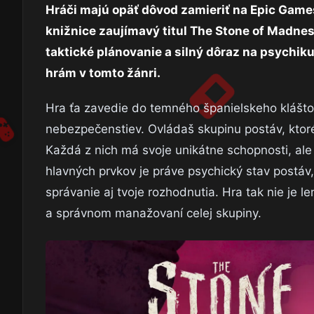
Hráči majú opäť dôvod zamieriť na Epic Games
knižnice zaujímavý titul The Stone of Madness
taktické plánovanie a silný dôraz na psychiku
hrám v tomto žánri.
Hra ťa zavedie do temného španielskeho kláštor
nebezpečenstiev. Ovládaš skupinu postáv, ktor
Každá z nich má svoje unikátne schopnosti, ale 
hlavných prvkov je práve psychický stav postáv
správanie aj tvoje rozhodnutia. Hra tak nie je l
a správnom manažovaní celej skupiny.