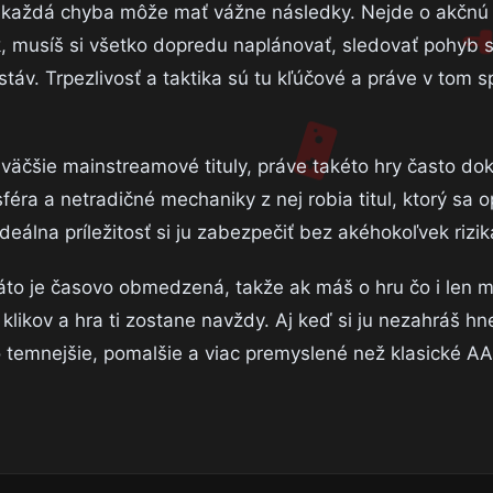
m každá chyba môže mať vážne následky. Nejde o akčnú 
, musíš si všetko dopredu naplánovať, sledovať pohyb s
áv. Trpezlivosť a taktika sú tu kľúčové a práve v tom s
väčšie mainstreamové tituly, práve takéto hry často do
féra a netradičné mechaniky z nej robia titul, ktorý sa o
ideálna príležitosť si ju zabezpečiť bez akéhokoľvek rizik
to je časovo obmedzená, takže ak máš o hru čo i len m
r klikov a hra ti zostane navždy. Aj keď si ju nezahráš h
 temnejšie, pomalšie a viac premyslené než klasické AAA