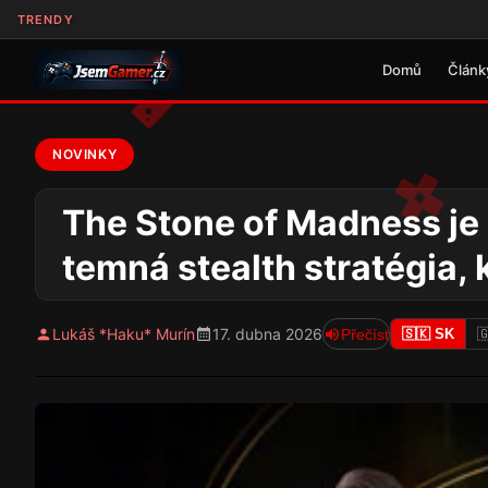
TRENDY
Domů
Článk
NOVINKY
The Stone of Madness je
temná stealth stratégia, 
Lukáš *Haku* Murín
17. dubna 2026
Přečíst
🇸🇰 SK
