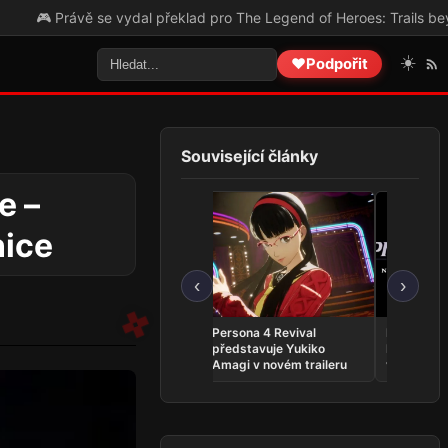
 se vydal překlad pro The Legend of Heroes: Trails beyond the Horiz
☀️
❤️
Podpořit
Související články
e –
nice
‹
›
Whitestrake’s Mayhem se
Persona 4 Revival
Phantom:
vrací do The Elder Scrolls
představuje Yukiko
INFERNO 
Online v kratší podobě
Amagi v novém traileru
vyjde v zá