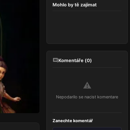
Mohlo by tě zajímat
Komentáře (
0
)
⚠️
Nepodarilo se nacist komentare
Zanechte komentář