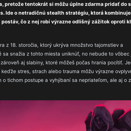
, pretože tentokrát si môžu úplne zdarma pridať do s
. Ide o netradičnú stealth stratégiu, ktorá kombinuje 
 postáv, čo z nej robí výrazne odlišný zážitok oproti 
a z 18. storočia, ktorý ukrýva množstvo tajomstiev a
é sa snažia z tohto miesta uniknúť, no nebude to vôbec
zároveň aj slabiny, ktoré môžeš počas hrania pocítiť. J
, keďže stres, strach alebo trauma môžu výrazne ovplyvn
en o tichom postupe a vyhýbaní sa nepriateľom, ale aj o z