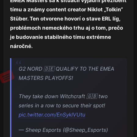
EMEA Masters sa k situácii vyjadril prezident
tímu a známy content creator Niklot „Tolkin“
Stüber. Ten otvorene hovorí o stave ERL líg,
problémoch nemeckého trhu aj o tom, prečo
je budovanie stabilného tímu extrémne
náročné.
G2 NORD 🇩🇪 QUALIFY TO THE EMEA
MASTERS PLAYOFFS!
They take down Witchcraft 🇬🇧 two
series in a row to secure their spot!
pic.twitter.com/EnSyklVUtu
— Sheep Esports (@Sheep_Esports)