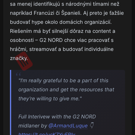
sa menej identifikujú s národnými tímami než
napríklad Francúzi či Španieli. Aj preto je ťažšie
budovať hype okolo domácich organizácií.
Riešením má byť silnejší dôraz na content a
osobnosti – G2 NORD chce viac pracovať s
hráčmi, streamovať a budovať individuálne
značky.
"I’m really grateful to be a part of this
organization and get the resources that
they’re willing to give me."
Full Interivew with the G2 NORD
midlaner by
@ArmandLuque
👇
https://t.co/ucK7YuFRIv