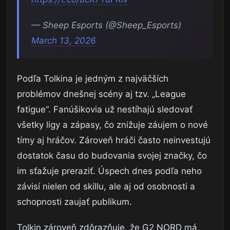
— Sheep Esports (@Sheep_Esports)
March 13, 2026
Podľa Tolkina je jedným z najväčších
problémov dnešnej scény aj tzv. „League
fatigue“. Fanúšikovia už nestíhajú sledovať
všetky ligy a zápasy, čo znižuje záujem o nové
tímy aj hráčov. Zároveň hráči často neinvestujú
dostatok času do budovania svojej značky, čo
im sťažuje preraziť. Úspech dnes podľa neho
závisí nielen od skillu, ale aj od osobnosti a
schopnosti zaujať publikum.
Tolkin zároveň zdôrazňuje, že G2 NORD má