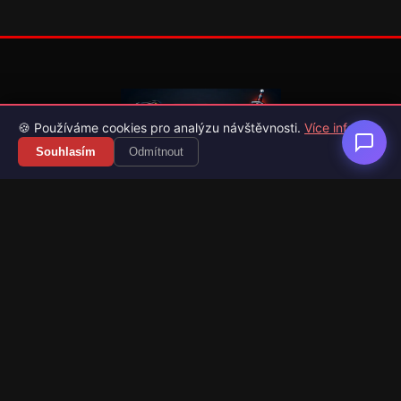
🍪 Používáme cookies pro analýzu návštěvnosti.
Více info
Souhlasím
Odmítnout
Váš průvodce světem videoher. Novinky, recenze a česko-
slovenské překlady her.
Naši partneři
Kategorie
Novinky
Recenze