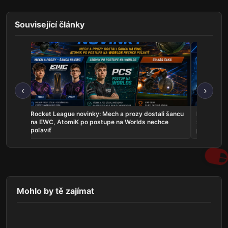
Související články
‹
›
les sú
Rocket League novinky: Mech a prozy dostali šancu
Najnovšie e
uje
na EWC, AtomiK po postupe na Worlds nechce
zahrá o ti
poľaviť
predstavil
Mohlo by tě zajímat