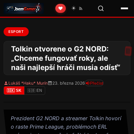
☀️
❤️
ESPORT
Tolkin otvorene o G2 NORD:
„Chceme fungovať roky, ale
naši najlepší hráči musia odísť“
Lukáš *Haku* Murín
23. března 2026
Přečíst
🇸🇰 SK
🇬🇧 EN
Prezident G2 NORD a streamer Tolkin hovorí
o raste Prime League, problémoch ERL