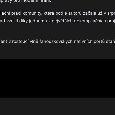
 úpravy pro moderní hraní.
ční práci komunity, která podle autorů začala už v sr
lad vznikl díky jednomu z největších dekompilačních pro
nt v rostoucí vlně fanouškovských nativních portů starš