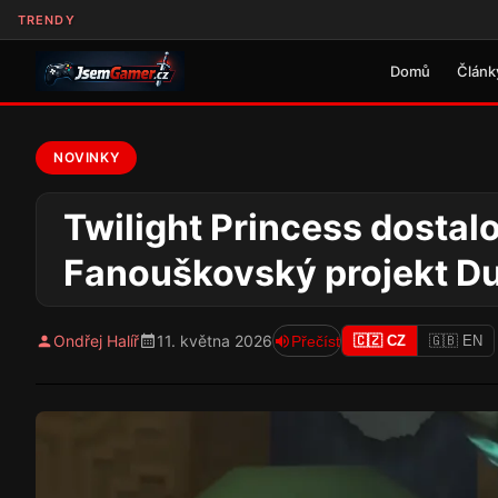
TRENDY
Domů
Článk
NOVINKY
Twilight Princess dostalo
Fanouškovský projekt Du
Ondřej Halíř
11. května 2026
Přečíst
🇨🇿 CZ
🇬🇧 EN