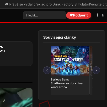
 se vydal překlad pro Drink Factory Simulator!
Věnujte prosím pozor
☀️
❤️
Podpořit
Související články
C.
‹
›
Trails in the Sky 2nd
Serious Sam:
Whitestra
Chapter se představuje v
Shatterverse dorazí na
vrací do T
novém tříminutovém
konci srpna
Online v k
traileru