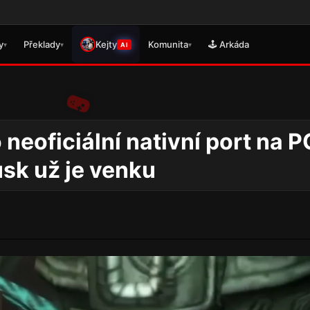
🎮 Právě
y
Překlady
Kejty
Komunita
🕹️ Arkáda
▾
▾
▾
AI
 neoficiální nativní port na P
sk už je venku