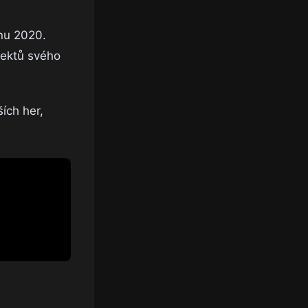
pnu 2020.
jektů svého
ích her,