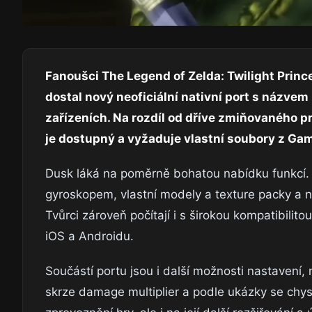
Fanoušci The Legend of Zelda: Twilight Prince
dostal nový neoficiální nativní port s názv
zařízeních. Na rozdíl od dříve zmiňovaného pr
je dostupný a vyžaduje vlastní soubory z Gam
Dusk láká na poměrně bohatou nabídku funkcí. 
gyroskopem, vlastní modely a texture packy a n
Tvůrci zároveň počítají i s širokou kompatibili
iOS a Androidu.
Součástí portu jsou i další možnosti nastavení,
skrze damage multiplier a podle ukázky se chyst