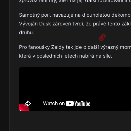
zprovoznění hry, ale i na její další rozšiřování a
Samotný port navazuje na dlouholetou dekompila
Vývojáři Dusk zároveň tvrdí, že právě tento zák
druhu.
Pro fanoušky Zeldy tak jde o další výrazný mome
která v posledních letech nabírá na síle.