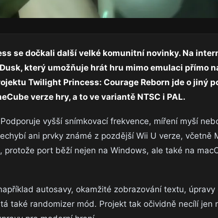
ss se dočkali další velké komunitní novinky. Na intern
em Dusk, který umožňuje hrát hru mimo emulaci přímo 
ojektu Twilight Princess: Courage Reborn jde o jiný po
eCube verze hry, a to ve variantě NTSC i PAL.
Podporuje vyšší snímkovací frekvence, míření myší neb
echybí ani prvky známé z pozdější Wii U verze, včetně 
tou, protože port běží nejen na Windows, ale také na mac
 například autosavy, okamžité zobrazování textu, úpravy 
á také randomizer mód. Projekt tak očividně necílí jen 