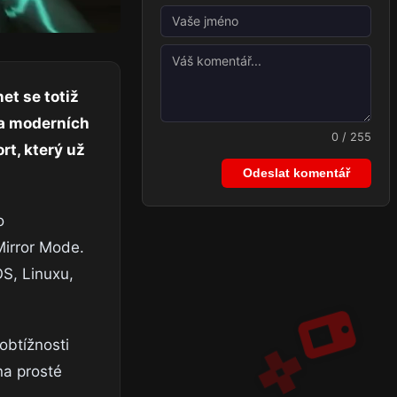
et se totiž
na moderních
0 / 255
rt, který už
Odeslat komentář
o
Mirror Mode.
OS, Linuxu,
obtížnosti
na prosté